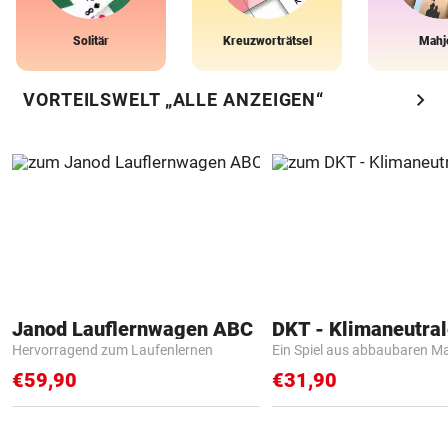
Solitär
Kreuzworträtsel
Mahj
chevron_right
VORTEILSWELT „ALLE ANZEIGEN“
Janod Lauflernwagen ABC
Hervorragend zum Laufenlernen
Ein Spiel aus abbaubaren Ma
€59,90
€31,90