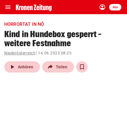
menu
account_circle
Navigation
Anmelden
Abo
close
Schließen
ein-/ausklappen
HORRORTAT IN NÖ
Abonnieren
Kind in Hundebox gesperrt –
weitere Festnahme
account_circle
arrow_right
Anmelden
Niederösterreich
14.06.2023 08:25
pin_drop
arrow_right
Bundesland auswäh
Wien
play_arrow
Anhören
Teilen
bookmark
Merkliste
Suchbegriff
search
eingeben