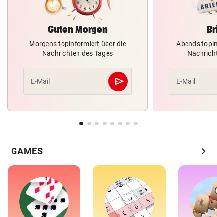
Guten Morgen
Br
Morgens topinformiert über die
Abends topin
Nachrichten des Tages
Nachrich
send
E-Mail
E-Mail
Abschicken
chevron_right
GAMES