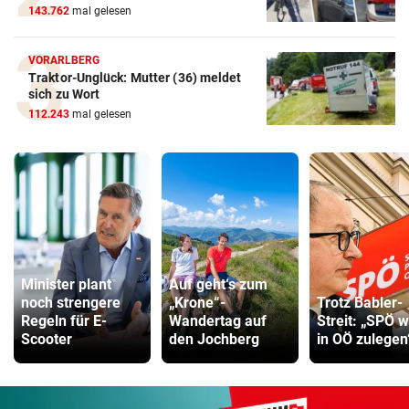
143.762
mal gelesen
VORARLBERG
Traktor-Unglück: Mutter (36) meldet
sich zu Wort
112.243
mal gelesen
Minister plant
Auf geht‘s zum
noch strengere
„Krone“-
Trotz Babler-
Regeln für E-
Wandertag auf
Streit: „SPÖ w
Scooter
den Jochberg
in OÖ zulegen