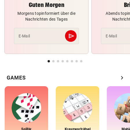
Guten Morgen
Br
Morgens topinformiert über die
Abends topin
Nachrichten des Tages
Nachrich
send
E-Mail
E-Mail
Abschicken
chevron_right
GAMES
Solitär
Kreuzworträtsel
Mahj