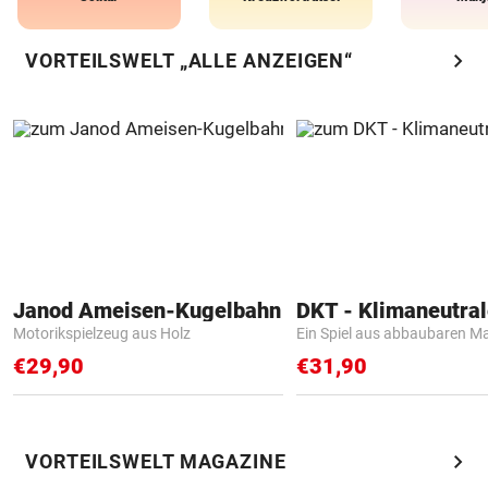
chevron_right
VORTEILSWELT „ALLE ANZEIGEN“
Janod Ameisen-Kugelbahn
Motorikspielzeug aus Holz
Ein Spiel aus abbaubaren Ma
€29,90
€31,90
chevron_right
VORTEILSWELT MAGAZINE