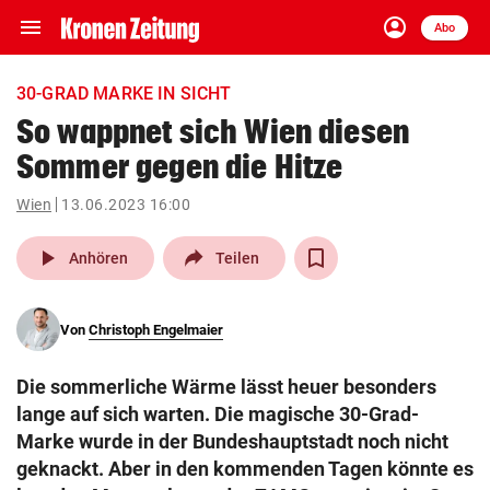
menu
account_circle
Navigation
Anmelden
Abo
close
Schließen
ein-/ausklappen
30-GRAD MARKE IN SICHT
Abonnieren
So wappnet sich Wien diesen
Sommer gegen die Hitze
account_circle
arrow_right
Anmelden
Wien
13.06.2023 16:00
pin_drop
arrow_right
Bundesland auswäh
Wien
play_arrow
Anhören
Teilen
bookmark
Merkliste
Von
Christoph Engelmaier
Suchbegriff
search
Die sommerliche Wärme lässt heuer besonders
eingeben
lange auf sich warten. Die magische 30-Grad-
Marke wurde in der Bundeshauptstadt noch nicht
geknackt. Aber in den kommenden Tagen könnte es