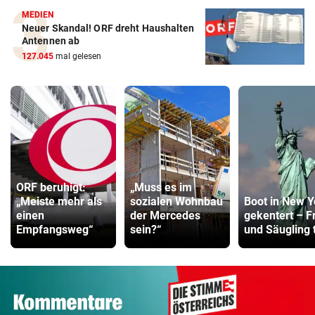
MEDIEN
Neuer Skandal! ORF dreht Haushalten
Antennen ab
127.045
mal gelesen
ORF beruhigt:
„Muss es im
„Meiste mehr als
sozialen Wohnbau
Boot in New Y
einen
der Mercedes
gekentert – F
Empfangsweg“
sein?“
und Säugling 