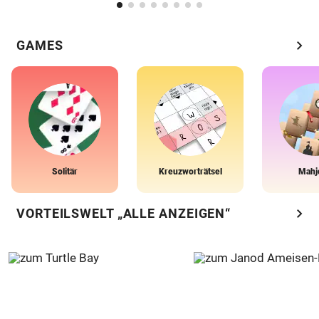
chevron_right
GAMES
Solitär
Kreuzworträtsel
Mahj
chevron_right
VORTEILSWELT „ALLE ANZEIGEN“