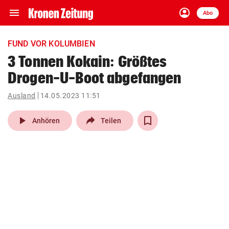
menu
account_circle
Navigation
Anmelden
Abo
close
Schließen
ein-/ausklappen
FUND VOR KOLUMBIEN
Abonnieren
3 Tonnen Kokain: Größtes
Drogen-U-Boot abgefangen
account_circle
arrow_right
Anmelden
Ausland
14.05.2023 11:51
pin_drop
arrow_right
Bundesland auswäh
Wien
play_arrow
Anhören
Teilen
bookmark
Merkliste
Suchbegriff
search
eingeben