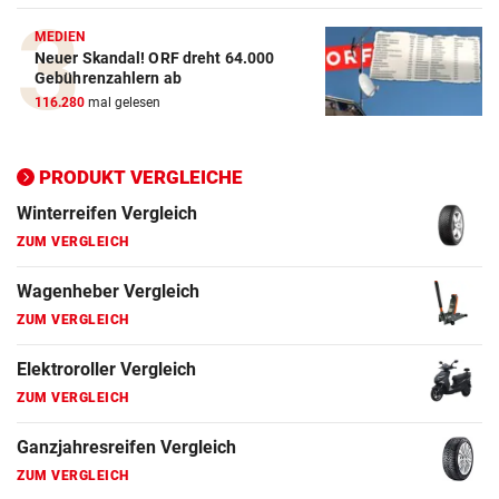
ZUM VERGLEICH
MEDIEN
Neuer Skandal! ORF dreht 64.000
Elektroroller Vergleich
Gebührenzahlern ab
ZUM VERGLEICH
116.280
mal gelesen
Ganzjahresreifen Vergleich
ZUM VERGLEICH
PRODUKT VERGLEICHE
Motorradhelm Vergleich
ZUM VERGLEICH
Schneeketten Vergleich
ZUM VERGLEICH
Drehmomentschlüssel Vergleich
ZUM VERGLEICH
Autokredit Vergleich
ZUM VERGLEICH