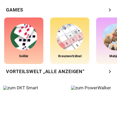
chevron_right
GAMES
Solitär
Kreuzworträtsel
Mahj
chevron_right
VORTEILSWELT „ALLE ANZEIGEN“