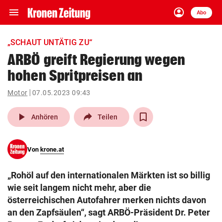
menu
account_circle
Navigation
Anmelden
Abo
close
Schließen
ein-/ausklappen
„SCHAUT UNTÄTIG ZU“
Abonnieren
ARBÖ greift Regierung wegen
hohen Spritpreisen an
account_circle
arrow_right
Anmelden
Motor
07.05.2023 09:43
pin_drop
arrow_right
Bundesland auswäh
Wien
play_arrow
Anhören
Teilen
bookmark
Merkliste
Von
krone.at
Suchbegriff
search
„Rohöl auf den internationalen Märkten ist so billig
eingeben
wie seit langem nicht mehr, aber die
österreichischen Autofahrer merken nichts davon
an den Zapfsäulen“, sagt ARBÖ-Präsident Dr. Peter