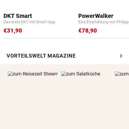
DKT Smart
PowerWalker
Das erste DKT mit Smart-App
Eine Empfehlung von Philip
€31,90
€78,90
chevron_right
VORTEILSWELT MAGAZINE