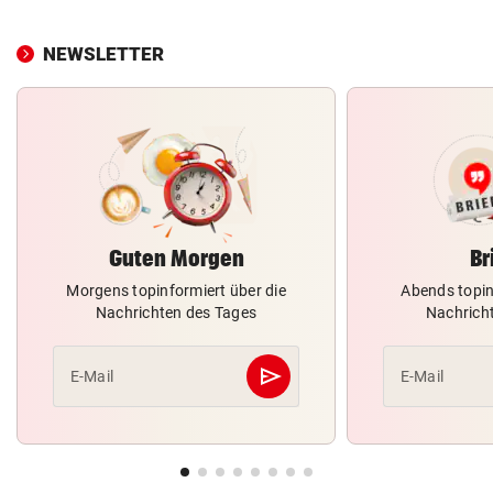
NEWSLETTER
Guten Morgen
Br
Morgens topinformiert über die
Abends topin
Nachrichten des Tages
Nachrich
send
E-Mail
E-Mail
Abschicken