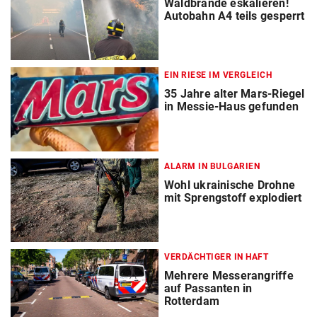
Waldbrände eskalieren!
Autobahn A4 teils gesperrt
EIN RIESE IM VERGLEICH
35 Jahre alter Mars-Riegel
in Messie-Haus gefunden
ALARM IN BULGARIEN
Wohl ukrainische Drohne
mit Sprengstoff explodiert
VERDÄCHTIGER IN HAFT
Mehrere Messerangriffe
auf Passanten in
Rotterdam