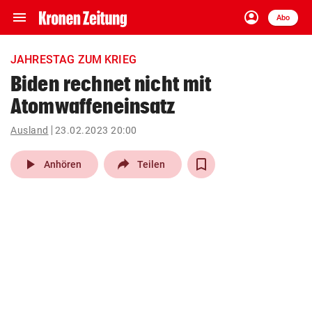
menu
account_circle
Navigation
Anmelden
Abo
close
Schließen
ein-/ausklappen
JAHRESTAG ZUM KRIEG
Abonnieren
Biden rechnet nicht mit
Atomwaffeneinsatz
account_circle
arrow_right
Anmelden
Ausland
23.02.2023 20:00
pin_drop
arrow_right
Bundesland auswäh
Wien
play_arrow
Anhören
Teilen
bookmark
Merkliste
Suchbegriff
search
eingeben