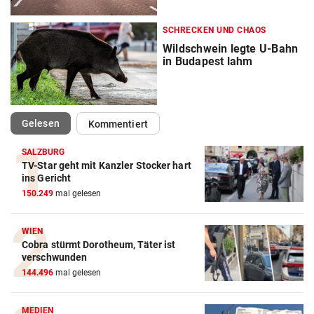
SCHRECKEN UND CHAOS
Wildschwein legte U-Bahn
in Budapest lahm
(ausgewählt)
Gelesen
Kommentiert
SALZBURG
TV-Star geht mit Kanzler Stocker hart
ins Gericht
150.249
mal gelesen
WIEN
Cobra stürmt Dorotheum, Täter ist
verschwunden
144.496
mal gelesen
MEDIEN