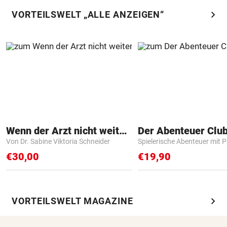
chevron_right
VORTEILSWELT „ALLE ANZEIGEN“
Wenn der Arzt nicht weiter weiß
Der Abenteuer Clu
Von Dr. Sabine Viktoria Schneider
Spielerische Abenteuer mit P
€30,00
€19,90
chevron_right
VORTEILSWELT MAGAZINE