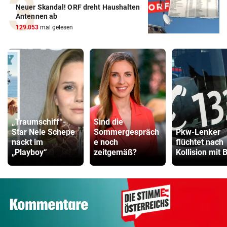
Neuer Skandal! ORF dreht Haushalten
Antennen ab
129.053
mal gelesen
„Traumschiff“-
Sind die
Star Nele Schepe
Sommergespräch
Pkw-Lenker
nackt im
e noch
flüchtet nach
„Playboy“
zeitgemäß?
Kollision mit 