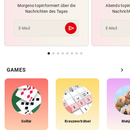
Morgens topinformiert über die
Abends topin
Nachrichten des Tages
Nachrich
send
E-Mail
E-Mail
Abschicken
chevron_right
GAMES
Solitär
Kreuzworträtsel
Mahj