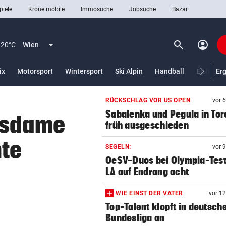
piele
Krone mobile
Immosuche
Jobsuche
Bazar
search
account_circle
Menü aufklappen
Suchen
20°C
Wien
ix
Motorsport
Wintersport
Ski Alpin
Handball
Eishocke
Er
RÜCKSCHLAG VOR US OPEN
vor 
len
Sabalenka und Pegula in Tor
nsdame
früh ausgeschieden
hte
SEGELN:
vor 
OeSV-Duos bei Olympia-Test
LA auf Endrang acht
WIE EINST DER VATER
vor 1
Top-Talent klopft in deutsch
Bundesliga an