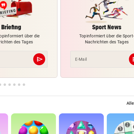
Briefing
Sport News
opinformiert über die
Topinformiert über die Sport
ichten des Tages
Nachrichten des Tages
send
s
E-Mail
Abschicken
Alle