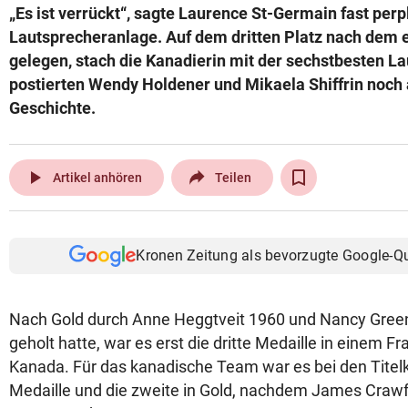
„Es ist verrückt“, sagte Laurence St-Germain fast perp
© Krone Multimedia GmbH & Co KG 2026
Lautsprecheranlage. Auf dem dritten Platz nach dem 
Muthgasse 2, 1190 Wien
gelegen, stach die Kanadierin mit der sechstbesten Lau
postierten Wendy Holdener und Mikaela Shiffrin noch 
Geschichte.
play_arrow
Artikel anhören
Teilen
Kronen Zeitung als bevorzugte Google-Q
Nach Gold durch Anne Heggtveit 1960 und Nancy Greene
geholt hatte, war es erst die dritte Medaille in einem 
Kanada. Für das kanadische Team war es bei den Titel
Medaille und die zweite in Gold, nachdem James Craw