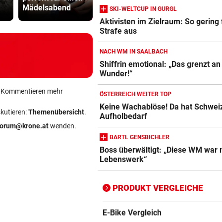
Mädelsabend
getäuscht
Scooter
SKI-WELTCUP IN GURGL
Aktivisten im Zielraum: So gering f
Strafe aus
Action-Cam Vergleich
ZUM VERGLEICH
NACH WM IN SAALBACH
Shiffrin emotional: „Das grenzt an
Crosstrainer Vergleich
Wunder!“
ZUM VERGLEICH
ein Kommentieren mehr
ÖSTERREICH WEITER TOP
E-Bike Vergleich
Keine Wachablöse! Da hat Schwei
skutieren:
Themenübersicht
.
ZUM VERGLEICH
Aufholbedarf
forum@krone.at
wenden.
Elektro-Scooter Vergleich
BARTL GENSBICHLER
Boss überwältigt: „Diese WM war
ZUM VERGLEICH
Lebenswerk“
Ergometer Vergleich
ZUM VERGLEICH
PRODUKT VERGLEICHE
Fahrrad Test
ZUM VERGLEICH