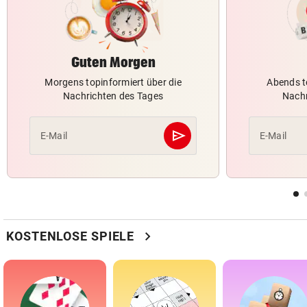
Guten Morgen
Morgens topinformiert über die
Abends t
Nachrichten des Tages
Nachr
send
E-Mail
E-Mail
Abschicken
chevron_right
KOSTENLOSE SPIELE