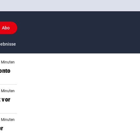
Abo
y
gebnisse
US-Sport
6 Minuten
onto
9 Minuten
 vor
2 Minuten
er