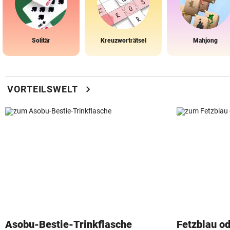
Solitär
Kreuzworträtsel
Mahjong
chevron_right
VORTEILSWELT
Asobu-Bestie-Trinkflasche
Fetzblau o