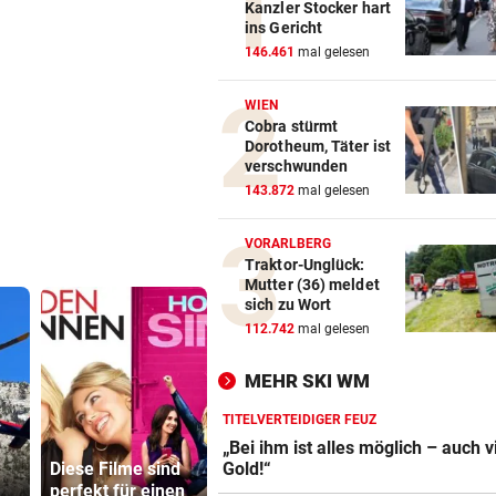
Kanzler Stocker hart
ins Gericht
146.461
mal gelesen
WIEN
Cobra stürmt
Dorotheum, Täter ist
verschwunden
143.872
mal gelesen
VORARLBERG
Traktor-Unglück:
Mutter (36) meldet
sich zu Wort
112.742
mal gelesen
MEHR SKI WM
TITELVERTEIDIGER FEUZ
Minister pl
„Bei ihm ist alles möglich – auch 
Diese Filme sind
Fake-Hochzeit!
noch stren
Gold!“
perfekt für einen
Ronaldo hat alle
Regeln für 