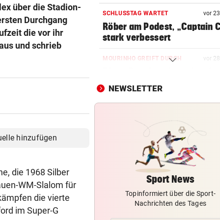
lex über die Stadion-
SCHLUSSTAG WARTET
vor 2
ersten Durchgang
Röber am Podest, „Captain C
fzeit die vor ihr
stark verbessert
aus und schrieb
MOURINHO GREIFT DURCH
vor 2
Diese Regeln gelten ab sofor
die Real-Spieler
NEWSLETTER
VEREIN NIMMT ABSCHIED
Steirischer Unterligist traue
19-Jährigen
uelle hinzufügen
POLIN SCHIMPFT
„Einfach kindisch“: Zoff bei 
, die 1968 Silber
de France Femmes
Sport News
Frauen-WM-Slalom für
Topinformiert über die Sport-
KEINE SPUR ...
kämpfen die vierte
Nachrichten des Tages
Fake-Hochzeit! Ronaldo hat 
ford im Super-G
getäuscht