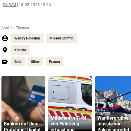
Ski WM
18.02.2023 15:56
Ähnliche Themen
Wendy Holdener
Mikaela Shiffrin
Kanada
Gold
Silber
Frauen
Mädchen in Tirol
Wandergruppe
Banken auf dem
von Fahrzeug
musste von
Prüfstand: Digital
erfasst und
Polizei gerettet