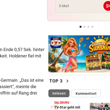
se
E-Mail
VATER VERSTORBEN
Lionel Messi reist mit Privatj
Trauerfeier
WIRBEL UM PRÄSIDENTEN
Statement! FIFA wittert Ka
gegen Infantino
m Ende 0,57 Sek. hinter
it. Holdener fiel mit
-Germain. „Das ist eine
chevron_right
TOP 3
ssiert“, meinte die
iffrin auf Rang drei
(ausgewählt)
Gelesen
Kommentiert
SALZBURG
TV-Star geht mit