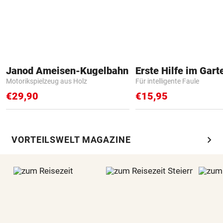
Janod Ameisen-Kugelbahn
Erste Hilfe im Gart
Motorikspielzeug aus Holz
Für intelligente Faule
€29,90
€15,95
chevron_right
VORTEILSWELT MAGAZINE