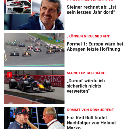
Steiner rechnet ab: „Ist
sein letztes Jahr dort!“
„KÖNNEN NIRGENDS HIN“
Formel 1: Europa wäre bei
Absagen letzte Hoffnung
MARKO IM GESPRÄCH
„Darauf würde ich
sicherlich nichts
verwetten“
KOMMT VON KONKURRENT
Fix: Red Bull findet
Nachfolger von Helmut
Marko