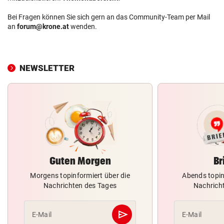
Bei Fragen können Sie sich gern an das Community-Team per Mail
an
forum@krone.at
wenden.
NEWSLETTER
Guten Morgen
Br
Morgens topinformiert über die
Abends topin
Nachrichten des Tages
Nachrich
send
E-Mail
E-Mail
Abschicken