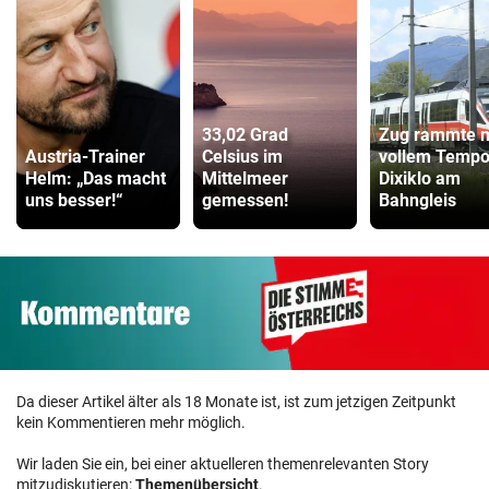
33,02 Grad
Zug rammte m
Austria-Trainer
Celsius im
vollem Temp
Helm: „Das macht
Mittelmeer
Dixiklo am
uns besser!“
gemessen!
Bahngleis
Da dieser Artikel älter als 18 Monate ist, ist zum jetzigen Zeitpunkt
kein Kommentieren mehr möglich.
Wir laden Sie ein, bei einer aktuelleren themenrelevanten Story
mitzudiskutieren:
Themenübersicht
.