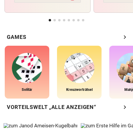
chevron_right
GAMES
Solitär
Kreuzworträtsel
Mahj
chevron_right
VORTEILSWELT „ALLE ANZEIGEN“