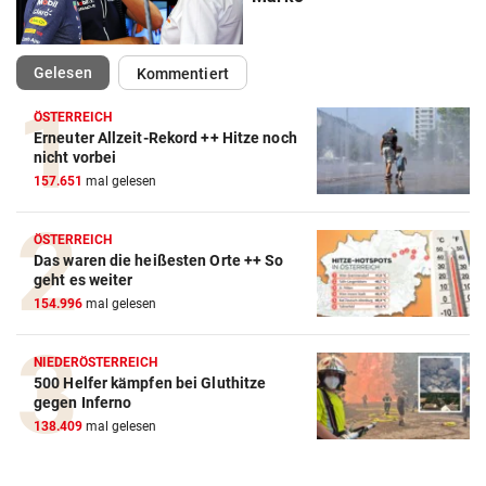
(ausgewählt)
Gelesen
Kommentiert
ÖSTERREICH
Erneuter Allzeit-Rekord ++ Hitze noch
Action-Cam Vergleich
nicht vorbei
157.651
mal gelesen
ZUM VERGLEICH
Crosstrainer Vergleich
ÖSTERREICH
Das waren die heißesten Orte ++ So
ZUM VERGLEICH
geht es weiter
154.996
mal gelesen
E-Bike Vergleich
ZUM VERGLEICH
NIEDERÖSTERREICH
500 Helfer kämpfen bei Gluthitze
Elektro-Scooter Vergleich
gegen Inferno
ZUM VERGLEICH
138.409
mal gelesen
Ergometer Vergleich