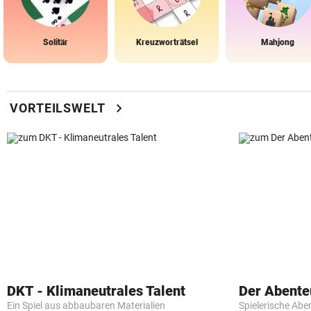
Solitär
Kreuzworträtsel
Mahjong
chevron_right
VORTEILSWELT
DKT - Klimaneutrales Talent
Der Abente
Ein Spiel aus abbaubaren Materialien
Spielerische Abe