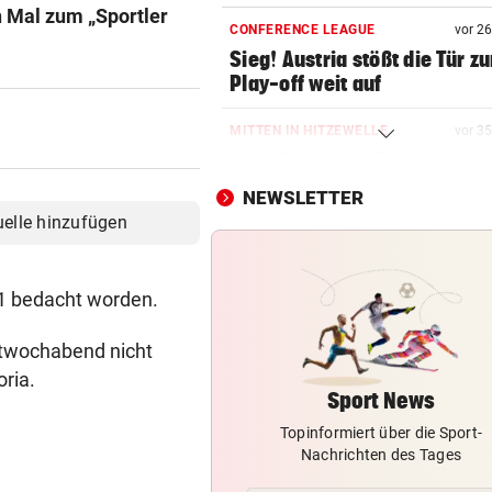
 Mal zum „Sportler
CONFERENCE LEAGUE
vor 2
Sieg! Austria stößt die Tür z
Play-off weit auf
MITTEN IN HITZEWELLE
vor 3
Irre! Salzburg – Pafos wegen
Sintflut unterbrochen
NEWSLETTER
uelle hinzufügen
RADSPORT
vor 3
Reusser vor Ventoux-Etappe
weiter im Gelben Trikot
1 bedacht worden.
KEIN ARSENAL-WECHSEL
vor 4
ttwochabend nicht
Vinicius Jr. verlängert bei Re
ria.
Madrid bis 2032
Sport News
Topinformiert über die Sport-
„VERSTEHE ICH NICHT“
Nachrichten des Tages
ÖFB-Kicker Wimmer packt ü
Morddrohungen aus