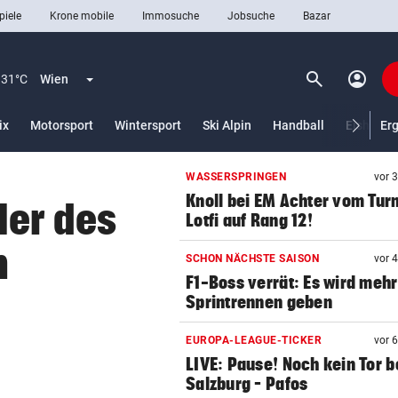
piele
Krone mobile
Immosuche
Jobsuche
Bazar
search
account_circle
Menü aufklappen
Suchen
31°C
Wien
ix
Motorsport
Wintersport
Ski Alpin
Handball
Eishocke
Er
WASSERSPRINGEN
vor 
len
Knoll bei EM Achter vom Tur
ler des
Lotfi auf Rang 12!
n
SCHON NÄCHSTE SAISON
vor 
F1-Boss verrät: Es wird mehr
Sprintrennen geben
EUROPA-LEAGUE-TICKER
vor 
LIVE: Pause! Noch kein Tor b
Salzburg – Pafos