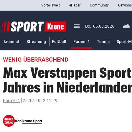
Vorteilswelt
ePaper
Community
Gewinns
close
Schließen
menu
Menü aufklappen
Do., 06.08.2026
Abonnieren
(ausgewählt)
krone.at
Streaming
Fußball
Formel 1
Tennis
Sport-M
account_circle
arrow_right
Anmelden
WENIG ÜBERRASCHEND
pin_drop
arrow_right
Bundesland auswäh
Wien
Max Verstappen Sport
bookmark
Merkliste
Jahres in Niederlande
Suchbegriff
Formel 1
22.12.2022 11:29
search
eingeben
Von
krone Sport