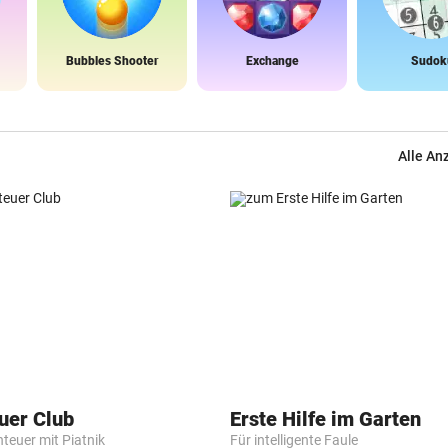
Bubbles Shooter
Exchange
Sudok
Alle An
uer Club
Erste Hilfe im Garten
nteuer mit Piatnik
Für intelligente Faule