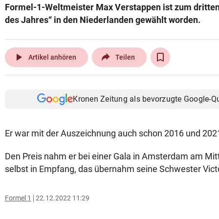
Formel-1-Weltmeister Max Verstappen ist zum dritten
© Krone Multimedia GmbH & Co KG 2026
des Jahres“ in den Niederlanden gewählt worden.
Muthgasse 2, 1190 Wien
play_arrow
Artikel anhören
Teilen
Kronen Zeitung als bevorzugte Google-Q
Er war mit der Auszeichnung auch schon 2016 und 202
Den Preis nahm er bei einer Gala in Amsterdam am Mi
selbst in Empfang, das übernahm seine Schwester Victo
Formel 1
22.12.2022 11:29