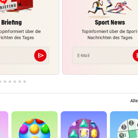
Briefing
Sport News
opinformiert über die
Topinformiert über die Sport
ichten des Tages
Nachrichten des Tages
send
s
E-Mail
Abschicken
Alle