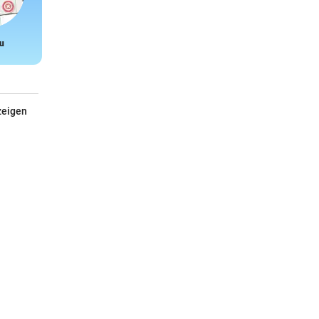
u
Snake
zeigen
Janod Lauflernwagen ABC
Hervorragend zum Laufenlernen