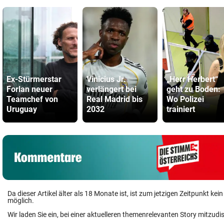
Ex-Stürmerstar
Vinicius Jr.
„Herr Herbert“
Forlan neuer
verlängert bei
geht zu Boden:
Teamchef von
Real Madrid bis
Wo Polizei
Uruguay
2032
trainiert
Da dieser Artikel älter als 18 Monate ist, ist zum jetzigen Zeitpunkt k
möglich.
Wir laden Sie ein, bei einer aktuelleren themenrelevanten Story mitzudi