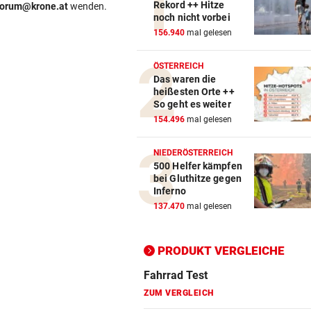
Rekord ++ Hitze
forum@krone.at
wenden.
noch nicht vorbei
Action-Cam Vergleich
156.940
mal gelesen
ZUM VERGLEICH
ÖSTERREICH
Das waren die
Crosstrainer Vergleich
heißesten Orte ++
ZUM VERGLEICH
So geht es weiter
154.496
mal gelesen
E-Bike Vergleich
ZUM VERGLEICH
NIEDERÖSTERREICH
500 Helfer kämpfen
Elektro-Scooter Vergleich
bei Gluthitze gegen
Inferno
ZUM VERGLEICH
137.470
mal gelesen
Ergometer Vergleich
ZUM VERGLEICH
PRODUKT VERGLEICHE
Fahrrad Test
ZUM VERGLEICH