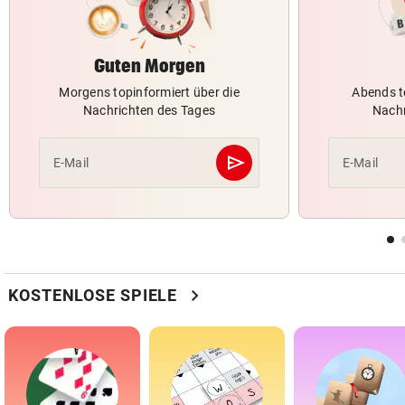
Guten Morgen
Morgens topinformiert über die
Abends t
Nachrichten des Tages
Nachr
send
E-Mail
E-Mail
Abschicken
chevron_right
KOSTENLOSE SPIELE