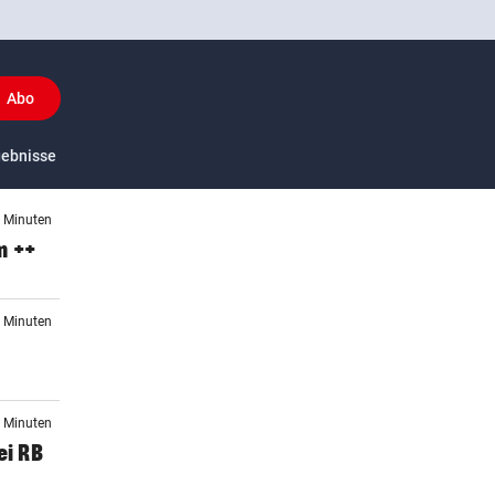
Abo
y
gebnisse
US-Sport
3 Minuten
m ++
4 Minuten
6 Minuten
ei RB