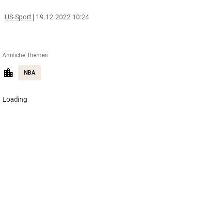
US-Sport
19.12.2022 10:24
Ähnliche Themen
NBA
Katzen als
„Einfach
MCI: Tiroler
wandelnde
kindisch“: Zoff bei
Pfusch am Bau,
Schimpfwort-
Tour de France
aber leider ohn
Kanonen
Femmes
Bau