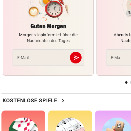
Guten Morgen
Morgens topinformiert über die
Abends t
Nachrichten des Tages
Nachr
send
E-Mail
E-Mail
Abschicken
chevron_right
KOSTENLOSE SPIELE