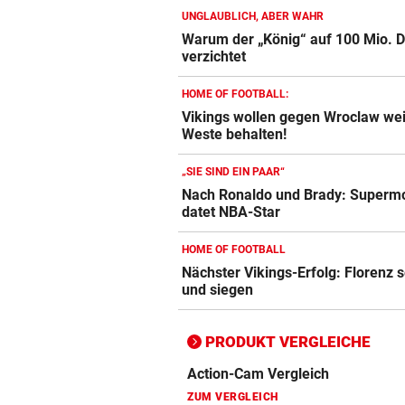
UNGLAUBLICH, ABER WAHR
Warum der „König“ auf 100 Mio. D
verzichtet
Action-Cam Vergleich
ZUM VERGLEICH
HOME OF FOOTBALL:
Vikings wollen gegen Wroclaw we
Crosstrainer Vergleich
Weste behalten!
ZUM VERGLEICH
„SIE SIND EIN PAAR“
E-Bike Vergleich
Nach Ronaldo und Brady: Superm
datet NBA-Star
ZUM VERGLEICH
HOME OF FOOTBALL
Elektro-Scooter Vergleich
Nächster Vikings-Erfolg: Florenz 
ZUM VERGLEICH
und siegen
Ergometer Vergleich
PRODUKT VERGLEICHE
ZUM VERGLEICH
Fahrrad Test
ZUM VERGLEICH