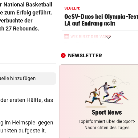
r National Basketball
SEGELN:
e zum Erfolg geführt.
OeSV-Duos bei Olympia-Test
verbuchte der
LA auf Endrang acht
ch 27 Rebounds.
WIE EINST DER VATER
Top-Talent klopft in deutsch
Bundesliga an
NEWSLETTER
SCHLUSSTAG WARTET
Röber am Podest, „Captain C
uelle hinzufügen
stark verbessert
MOURINHO GREIFT DURCH
er ersten Hälfte, das
Diese Regeln gelten ab sofor
die Real-Spieler
Sport News
Topinformiert über die Sport-
lg im Heimspiel gegen
VEREIN NIMMT ABSCHIED
Nachrichten des Tages
Steirischer Unterligist traue
unkten aufgestellt.
19-Jährigen