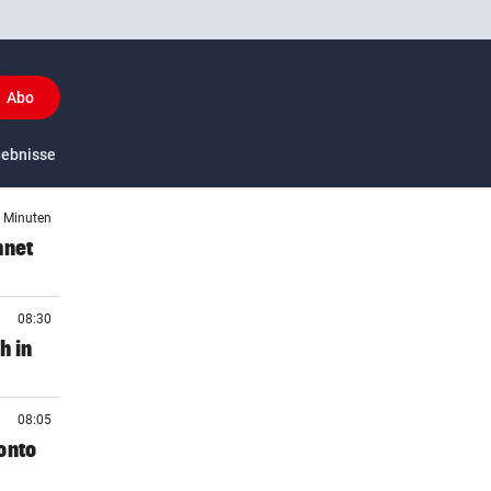
Abo
(ausgewählt)
y
gebnisse
US-Sport
3 Minuten
hnet
08:30
h in
08:05
onto