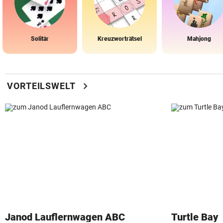
Solitär
Kreuzworträtsel
Mahjong
chevron_right
VORTEILSWELT
Janod Lauflernwagen ABC
Turtle Bay