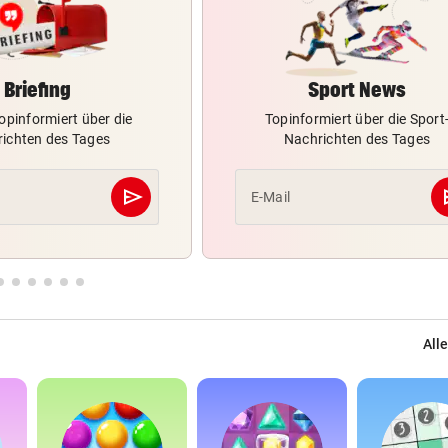
Briefing
Sport News
opinformiert über die
Topinformiert über die Sport
ichten des Tages
Nachrichten des Tages
send
s
E-Mail
Abschicken
Alle