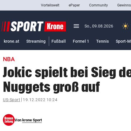
Vorteilswelt
ePaper
Community
Gewinns
close
Schließen
menu
Menü aufklappen
So., 09.08.2026
Abonnieren
krone.at
Streaming
Fußball
Formel 1
Tennis
Sport-M
account_circle
arrow_right
Anmelden
NBA
pin_drop
arrow_right
Bundesland auswäh
Wien
Jokic spielt bei Sieg 
bookmark
Merkliste
Nuggets groß auf
Suchbegriff
US-Sport
19.12.2022 10:24
search
eingeben
Von
krone Sport