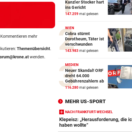
Kanzler Stocker hart
ins Gericht
147.259
mal gelesen
WIEN
Cobra stürmt
ein Kommentieren mehr
Dorotheum, Täter ist
verschwunden
skutieren:
Themenübersicht
.
143.983
mal gelesen
forum@krone.at
wenden.
MEDIEN
Neuer Skandal! ORF
dreht 64.000
Gebührenzahlern ab
116.280
mal gelesen
MEHR US-SPORT
NACH FRANKFURT-WECHSEL
Klepeisz: „Herausforderung, die i
haben wollte“