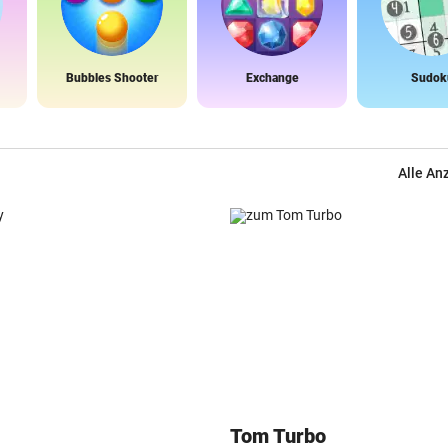
Bubbles Shooter
Exchange
Sudok
Alle An
Tom Turbo