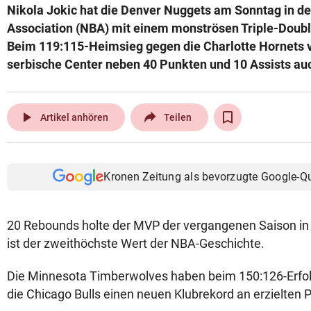
Nikola Jokic hat die Denver Nuggets am Sonntag in de
© Krone Multimedia GmbH & Co KG 2026
Association (NBA) mit einem monströsen Triple-Doubl
Muthgasse 2, 1190 Wien
Beim 119:115-Heimsieg gegen die Charlotte Hornets 
serbische Center neben 40 Punkten und 10 Assists au
play_arrow
Artikel anhören
Teilen
Kronen Zeitung als bevorzugte Google-Q
20 Rebounds holte der MVP der vergangenen Saison in d
ist der zweithöchste Wert der NBA-Geschichte.
Die Minnesota Timberwolves haben beim 150:126-Erfo
die Chicago Bulls einen neuen Klubrekord an erzielten P