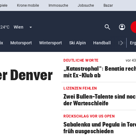
piele
Krone mobile
Immosuche
Jobsuche
Bazar
search
account_circle
Menü aufklappen
Suchen
24°C
Wien
ix
Motorsport
Wintersport
Ski Alpin
Handball
Eishocke
Er
DEUTLICHE WORTE
vor 4
len
„Katastrophal“: Benatia rec
der Denver
mit Ex-Klub ab
LIZENZEN FEHLEN
Zwei Bullen-Talente sind noc
der Warteschleife
RÜCKSCHLAG VOR US OPEN
Sabalenka und Pegula in Tor
früh ausgeschieden