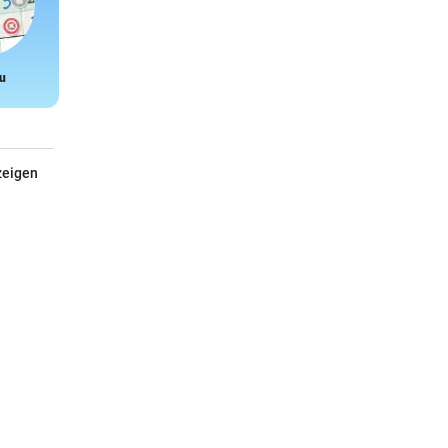
u
Snake
zeigen
Janod Dino-Garage