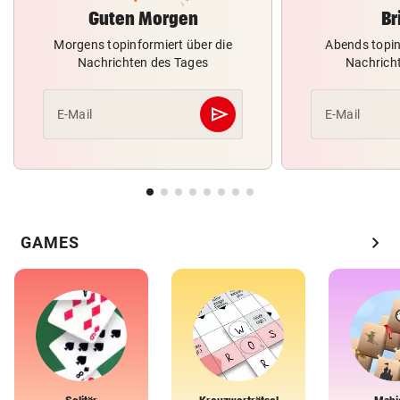
Guten Morgen
Br
Morgens topinformiert über die
Abends topin
Nachrichten des Tages
Nachrich
send
E-Mail
E-Mail
Abschicken
chevron_right
GAMES