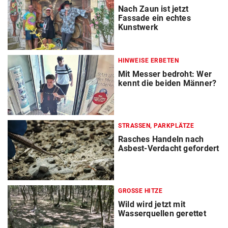
Nach Zaun ist jetzt
Fassade ein echtes
Kunstwerk
HINWEISE ERBETEN
Mit Messer bedroht: Wer
kennt die beiden Männer?
STRASSEN, PARKPLÄTZE
Rasches Handeln nach
Asbest-Verdacht gefordert
GROSSE HITZE
Wild wird jetzt mit
Wasserquellen gerettet