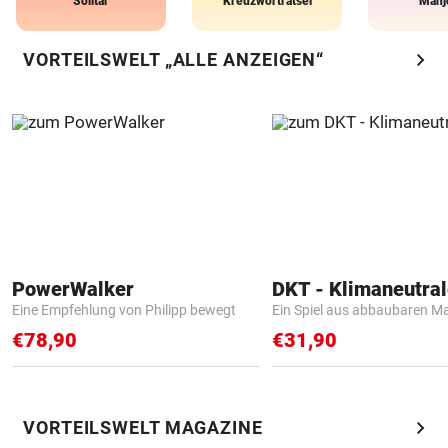
Solitär
Kreuzworträtsel
Mahj
chevron_right
VORTEILSWELT „ALLE ANZEIGEN“
PowerWalker
Eine Empfehlung von Philipp bewegt
Ein Spiel aus abbaubaren Ma
€78,90
€31,90
chevron_right
VORTEILSWELT MAGAZINE