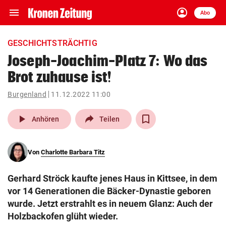
menu
account_circle
Navigation
Anmelden
Abo
close
Schließen
ein-/ausklappen
GESCHICHTSTRÄCHTIG
Abonnieren
Joseph-Joachim-Platz 7: Wo das
Brot zuhause ist!
account_circle
arrow_right
Anmelden
Burgenland
11.12.2022 11:00
pin_drop
arrow_right
Bundesland auswäh
Wien
play_arrow
Anhören
Teilen
bookmark
Merkliste
Von
Charlotte Barbara Titz
Suchbegriff
search
Gerhard Ströck kaufte jenes Haus in Kittsee, in dem
eingeben
vor 14 Generationen die Bäcker-Dynastie geboren
wurde. Jetzt erstrahlt es in neuem Glanz: Auch der
Holzbackofen glüht wieder.