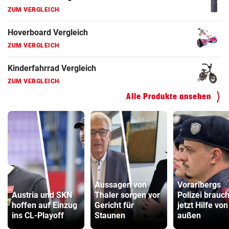
ZUM VERGLEICH
Hoverboard Vergleich
ZUM VERGLEICH
Kinderfahrrad Vergleich
ZUM VERGLEICH
Alle Produkte ansehen
Aussagen von
Vorarlbergs
Austria und SKN
Thaler sorgen vor
Polizei brauch
hoffen auf Einzug
Gericht für
jetzt Hilfe von
ins CL-Playoff
Staunen
außen