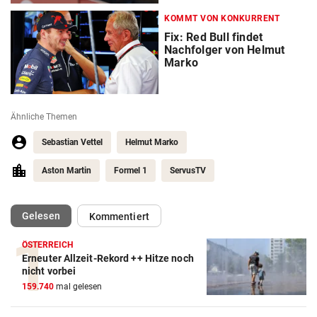
KOMMT VON KONKURRENT
Fix: Red Bull findet
Nachfolger von Helmut
Marko
Ähnliche Themen
Sebastian Vettel
Helmut Marko
Aston Martin
Formel 1
ServusTV
(ausgewählt)
Gelesen
Kommentiert
ÖSTERREICH
Erneuter Allzeit-Rekord ++ Hitze noch
Action-Cam Vergleich
nicht vorbei
159.740
mal gelesen
ZUM VERGLEICH