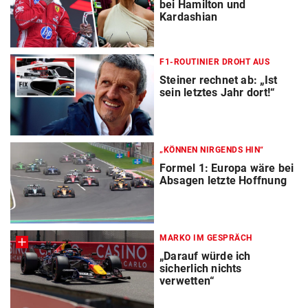
bei Hamilton und
Kardashian
F1-ROUTINIER DROHT AUS
Steiner rechnet ab: „Ist
sein letztes Jahr dort!“
„KÖNNEN NIRGENDS HIN“
Formel 1: Europa wäre bei
Absagen letzte Hoffnung
MARKO IM GESPRÄCH
„Darauf würde ich
sicherlich nichts
verwetten“