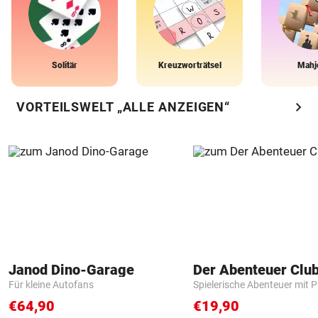
Solitär
Kreuzworträtsel
Mahj
chevron_right
VORTEILSWELT „ALLE ANZEIGEN“
Janod Dino-Garage
Der Abenteuer Clu
Für kleine Autofans
Spielerische Abenteuer mit P
€64,90
€19,90