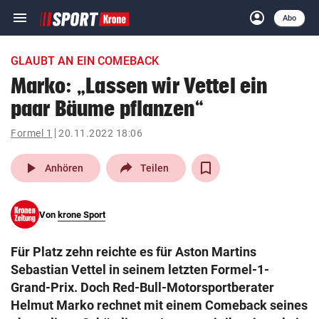
menu
account_circle
Navigation
Anmelden
Abo
close
Schließen
ein-/ausklappen
GLAUBT AN EIN COMEBACK
Abonnieren
Marko: „Lassen wir Vettel ein
paar Bäume pflanzen“
account_circle
arrow_right
Anmelden
Formel 1
20.11.2022 18:06
pin_drop
arrow_right
Bundesland auswäh
Wien
play_arrow
Anhören
Teilen
bookmark
Merkliste
Von
krone Sport
Suchbegriff
search
Für Platz zehn reichte es für Aston Martins
eingeben
Sebastian Vettel in seinem letzten Formel-1-
Grand-Prix. Doch Red-Bull-Motorsportberater
Helmut Marko rechnet mit einem Comeback seines