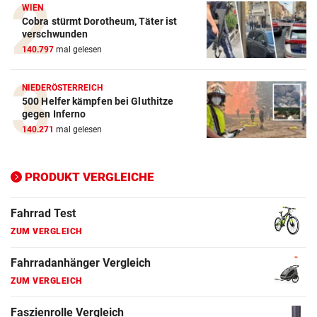
Crosstrainer Vergleich
WIEN
Cobra stürmt Dorotheum, Täter ist
ZUM VERGLEICH
verschwunden
140.797
mal gelesen
E-Bike Vergleich
ZUM VERGLEICH
NIEDERÖSTERREICH
500 Helfer kämpfen bei Gluthitze
Elektro-Scooter Vergleich
gegen Inferno
ZUM VERGLEICH
140.271
mal gelesen
Ergometer Vergleich
ZUM VERGLEICH
PRODUKT VERGLEICHE
Fahrrad Test
ZUM VERGLEICH
Fahrradanhänger Vergleich
ZUM VERGLEICH
Faszienrolle Vergleich