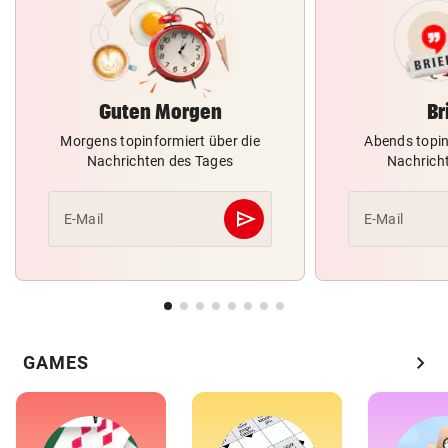
Guten Morgen
Br
Morgens topinformiert über die
Abends topin
Nachrichten des Tages
Nachrich
send
E-Mail
E-Mail
Abschicken
chevron_right
GAMES