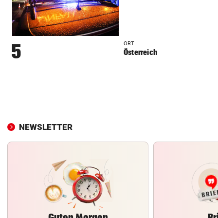
ORT
5
Österreich
NEWSLETTER
Guten Morgen
Br