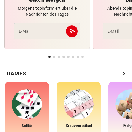
Morgens topinformiert über die
Abends topin
Nachrichten des Tages
Nachrich
send
E-Mail
E-Mail
Abschicken
chevron_right
GAMES
Solitär
Kreuzworträtsel
Mahj