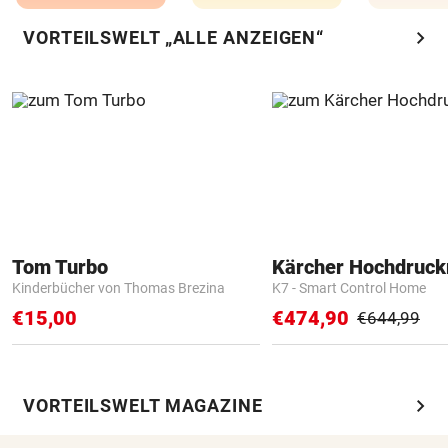
chevron_right
VORTEILSWELT „ALLE ANZEIGEN“
Tom Turbo
Kärcher Hochdruck
Kinderbücher von Thomas Brezina
K7 - Smart Control Home
€15,00
€474,90
€644,99
chevron_right
VORTEILSWELT MAGAZINE