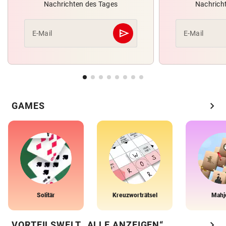
Nachrichten des Tages
Nachrich
send
E-Mail
E-Mail
Abschicken
chevron_right
GAMES
Solitär
Kreuzworträtsel
Mahj
chevron_right
VORTEILSWELT „ALLE ANZEIGEN“