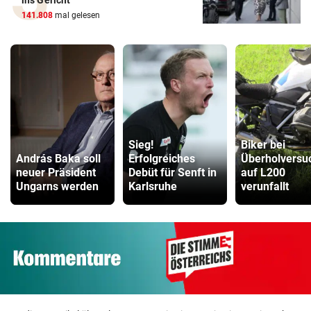
ins Gericht
141.808
mal gelesen
Sieg!
Biker bei
András Baka soll
Erfolgreiches
Überholversu
neuer Präsident
Debüt für Senft in
auf L200
Ungarns werden
Karlsruhe
verunfallt