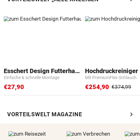
Esschert Design Futterhaus
Hochdruckreiniger 
Einfache & schnelle Montage
Mit PremiumFlex-Schlauch
€27,90
€254,90
€374,99
chevron_right
VORTEILSWELT MAGAZINE