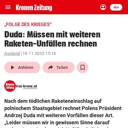
menu
account_circle
Navigation
Anmelden
Abo
close
Schließen
ein-/ausklappen
„FOLGE DES KRIEGES“
Abonnieren
Duda: Müssen mit weiteren
Raketen-Unfällen rechnen
account_circle
arrow_right
Anmelden
Ausland
18.11.2022 15:16
pin_drop
arrow_right
Bundesland auswäh
Wien
play_arrow
Anhören
Teilen
bookmark
Merkliste
Von
krone.at
Suchbegriff
search
Nach dem tödlichen Raketeneinschlag auf
eingeben
polnischem Staatsgebiet rechnet Polens Präsident
Andrzej Duda mit weiteren Vorfällen dieser Art.
„Leider müssen wir in gewissem Sinne darauf