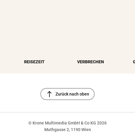
REISEZEIT
VERBRECHEN
north
Zurück nach oben
© Krone Multimedia GmbH & Co KG 2026
Muthgasse 2, 1190 Wien