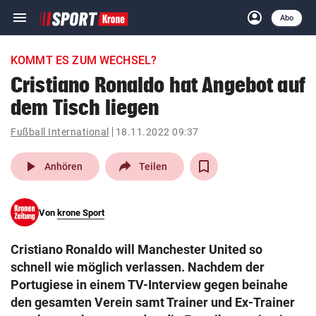
menu
account_circle
Navigation
Anmelden
Abo
close
Schließen
ein-/ausklappen
KOMMT ES ZUM WECHSEL?
Abonnieren
Cristiano Ronaldo hat Angebot auf
dem Tisch liegen
account_circle
arrow_right
Anmelden
Fußball International
18.11.2022 09:37
pin_drop
arrow_right
Bundesland auswäh
Wien
play_arrow
Anhören
Teilen
bookmark
Merkliste
Von
krone Sport
Suchbegriff
search
Cristiano Ronaldo will Manchester United so
eingeben
schnell wie möglich verlassen. Nachdem der
Portugiese in einem TV-Interview gegen beinahe
den gesamten Verein samt Trainer und Ex-Trainer