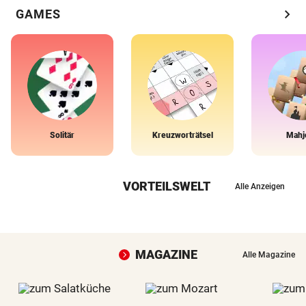
chevron_right
GAMES
Solitär
Kreuzworträtsel
Mahj
VORTEILSWELT
Alle Anzeigen
MAGAZINE
Alle Magazine