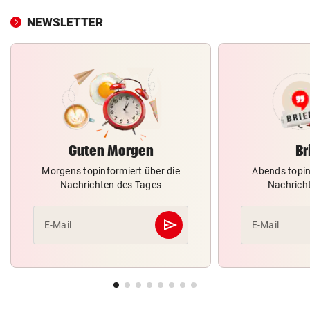
NEWSLETTER
Guten Morgen
Br
Morgens topinformiert über die
Abends topin
Nachrichten des Tages
Nachrich
send
E-Mail
E-Mail
Abschicken