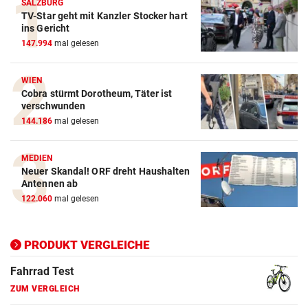
SALZBURG
TV-Star geht mit Kanzler Stocker hart
Action-Cam Vergleich
ins Gericht
147.994
mal gelesen
ZUM VERGLEICH
Crosstrainer Vergleich
WIEN
Cobra stürmt Dorotheum, Täter ist
ZUM VERGLEICH
verschwunden
144.186
mal gelesen
E-Bike Vergleich
ZUM VERGLEICH
MEDIEN
Neuer Skandal! ORF dreht Haushalten
Elektro-Scooter Vergleich
Antennen ab
ZUM VERGLEICH
122.060
mal gelesen
Ergometer Vergleich
ZUM VERGLEICH
PRODUKT VERGLEICHE
Fahrrad Test
ZUM VERGLEICH