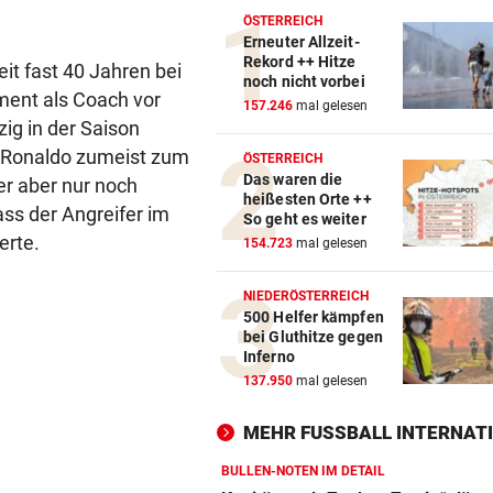
ÖSTERREICH
Erneuter Allzeit-
Rekord ++ Hitze
eit fast 40 Jahren bei
noch nicht vorbei
ment als Coach vor
157.246
mal gelesen
ig in der Saison
e Ronaldo zumeist zum
ÖSTERREICH
Das waren die
er aber nur noch
heißesten Orte ++
ass der Angreifer im
So geht es weiter
erte.
154.723
mal gelesen
NIEDERÖSTERREICH
500 Helfer kämpfen
bei Gluthitze gegen
Inferno
137.950
mal gelesen
MEHR FUSSBALL INTERNATI
BULLEN-NOTEN IM DETAIL