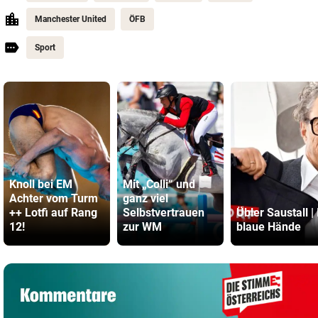
Manchester United
ÖFB
Sport
Knoll bei EM
Mit „Colli“ und
Achter vom Turm
ganz viel
++ Lotfi auf Rang
Selbstvertrauen
Übler Saustall | 
12!
zur WM
blaue Hände