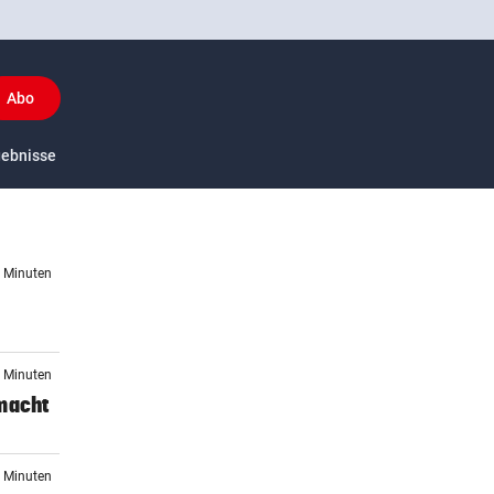
Abo
y
gebnisse
US-Sport
5 Minuten
1 Minuten
 macht
1 Minuten