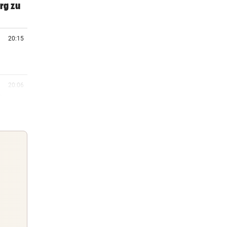
rg zu
20:15
20:06
 Arena
19:47
m ++
19:46
Guten Morgen
Morgens topinformiert über die
19:24