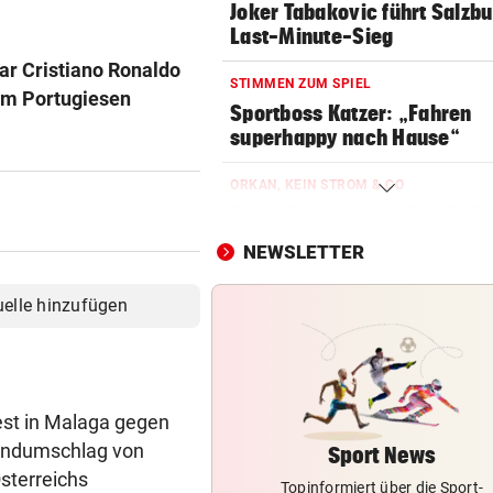
Joker Tabakovic führt Salzbu
Last-Minute-Sieg
r Cristiano Ronaldo
STIMMEN ZUM SPIEL
om Portugiesen
Sportboss Katzer: „Fahren
superhappy nach Hause“
ORKAN, KEIN STROM & CO
Skurrilitäten in der Red Bull
häufen sich
NEWSLETTER
WASSERSPRINGEN
uelle hinzufügen
Knoll bei EM Achter vom Tur
Lotfi auf Rang 12!
SCHON NÄCHSTE SAISON
F1-Boss verrät: Es wird mehr
est in Malaga gegen
Sprintrennen geben
undumschlag von
Sport News
Österreichs
Topinformiert über die Sport-
CONFERENCE LEAGUE