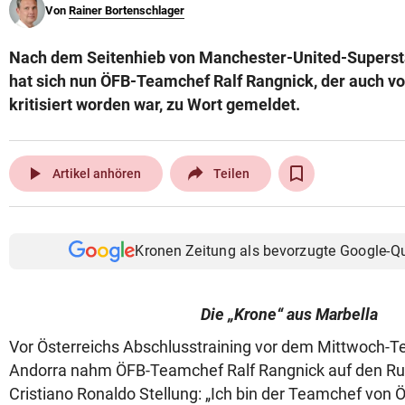
Von
Rainer Bortenschlager
© Krone Multimedia GmbH & Co KG 2026
Muthgasse 2, 1190 Wien
Nach dem Seitenhieb von Manchester-United-Supersta
hat sich nun ÖFB-Teamchef Ralf Rangnick, der auch v
kritisiert worden war, zu Wort gemeldet.
play_arrow
Artikel anhören
Teilen
Kronen Zeitung als bevorzugte Google-Q
Die „Krone“ aus Marbella
Vor Österreichs Abschlusstraining vor dem Mittwoch-T
Andorra nahm ÖFB-Teamchef Ralf Rangnick auf den R
Cristiano Ronaldo Stellung: „Ich bin der Teamchef von 