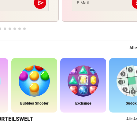
send
s
E-Mail
Abschicken
Alle
Bubbles Shooter
Exchange
Sudok
ORTEILSWELT
Alle A