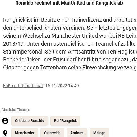
Ronaldo rechnet mit ManUnited und Rangnick ab
Rangnick ist im Besitz einer Trainerlizenz und arbeitet s
den unterschiedlichsten Vereinen. Sein letztes Engage
seinem Wechsel zu Manchester United war bei RB Leipz
2018/19. Unter dem österreichischen Teamchef zählt
Stammpersonal. Seit dem Amtsantritt von Ten Hag ist 
Bankerldrücker - der Frust darüber führte sogar dazu, d
Oktober gegen Tottenham seine Einwechslung verweig
Fußball International
15.11.2022 14:49
Ähnliche Themen
Cristiano Ronaldo
Ralf Rangnick
Manchester
Österreich
Andorra
Malaga