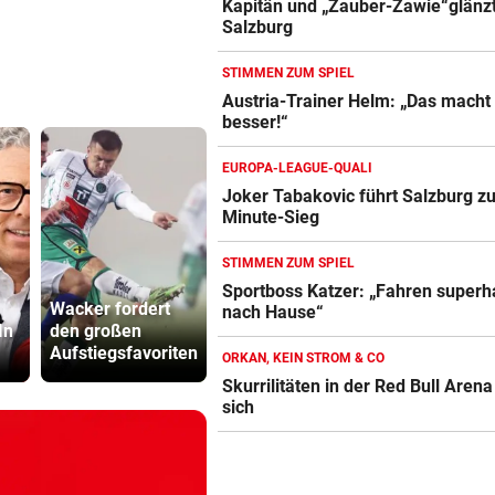
Kapitän und „Zauber-Zawie“glänzt
Salzburg
STIMMEN ZUM SPIEL
Austria-Trainer Helm: „Das macht
besser!“
EUROPA-LEAGUE-QUALI
Joker Tabakovic führt Salzburg zu
Minute-Sieg
STIMMEN ZUM SPIEL
Wegen Umbau
Katzentöter
Sportboss Katzer: „Fahren super
Wacker fordert
wurden Drittliga-
Anwalt: „Ni
nach Hause“
In
den großen
Kicker zu
viel Hass
Aufstiegsfavoriten
Nomaden
begegnet“
ORKAN, KEIN STROM & CO
Skurrilitäten in der Red Bull Aren
sich