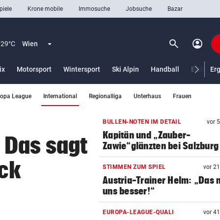
piele
Krone mobile
Immosuche
Jobsuche
Bazar
search
account_circle
Menü aufklappen
Suchen
29°C
Wien
ix
Motorsport
Wintersport
Ski Alpin
Handball
Eishocke
Er
(ausgewählt)
ropa League
International
Regionalliga
Unterhaus
Frauen
len
BULLEN-NOTEN IM DETAIL
vor 
Kapitän und „Zauber-
 Das sagt
Zawie“glänzten bei Salzburg
ck
STIMMEN ZUM SPIEL
vor 2
Austria-Trainer Helm: „Das
uns besser!“
EUROPA-LEAGUE-QUALI
vor 4