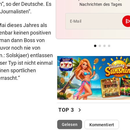
“, so der Deutsche. Es
Nachrichten des Tages
Sieg! Austria stößt die Tür z
Journalisten“.
Play-off weit auf
se
E-Mail
ai dieses Jahres als
MITTEN IN HITZEWELLE
enbar keinen positiven
Irre! Salzburg – Pafos wegen
Sintflut unterbrochen
n man dann Boss von
zuvor noch nie von
RADSPORT
.: Solskjaer) entlassen
Reusser vor Ventoux-Etappe
ser Typ ist nicht einmal
weiter im Gelben Trikot
inen sportlichen
rrascht.“
chevron_right
TOP 3
(ausgewählt)
Gelesen
Kommentiert