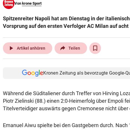
Von
krone Sport
© Krone Multimedia GmbH & Co KG 2026
Muthgasse 2, 1190 Wien
Spitzenreiter Napoli hat am Dienstag in der italienisc
Vorsprung auf den ersten Verfolger AC Milan auf acht
play_arrow
Artikel anhören
Teilen
Kronen Zeitung als bevorzugte Google-Q
Während die Süditaliener durch Treffer von Hirving Loz
Piotr Zielinski (88.) einen 2:0-Heimerfolg über Empoli f
Titelverteidiger auswärts gegen Cremonese nicht über e
Emanuel Aiwu spielte bei den Gastgebern durch. Nach 