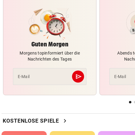
Guten Morgen
Morgens topinformiert über die
Abends t
Nachrichten des Tages
Nachr
send
E-Mail
E-Mail
Abschicken
chevron_right
KOSTENLOSE SPIELE