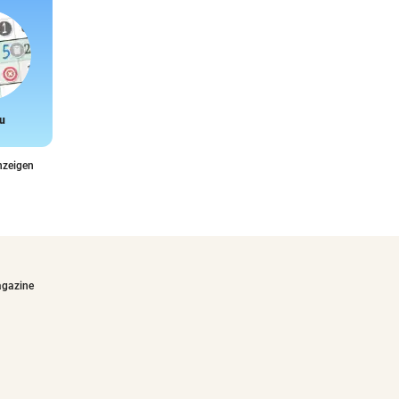
u
Snake
nzeigen
agazine