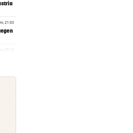
stria
rn, 21:03
 gegen
rn, 20:23
ßt
rn, 20:15
n
rn, 19:57
n
Guten Morgen
Morgens topinformiert über die
rn, 19:51