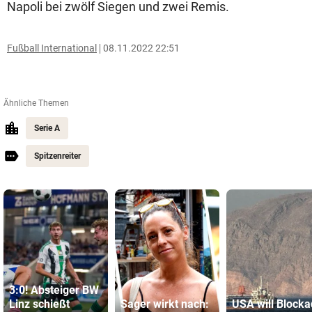
Napoli bei zwölf Siegen und zwei Remis.
Fußball International
08.11.2022 22:51
Ähnliche Themen
Serie A
Spitzenreiter
3:0! Absteiger BW
Linz schießt
Sager wirkt nach:
USA will Block