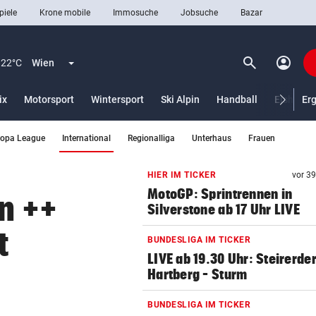
piele
Krone mobile
Immosuche
Jobsuche
Bazar
search
account_circle
Menü aufklappen
Suchen
22°C
Wien
ix
Motorsport
Wintersport
Ski Alpin
Handball
Eishocke
Er
(ausgewählt)
ropa League
International
Regionalliga
Unterhaus
Frauen
len
HIER IM TICKER
vor 3
MotoGP: Sprintrennen in
en ++
Silverstone ab 17 Uhr LIVE
t
BUNDESLIGA IM TICKER
LIVE ab 19.30 Uhr: Steirerde
Hartberg – Sturm
BUNDESLIGA IM TICKER