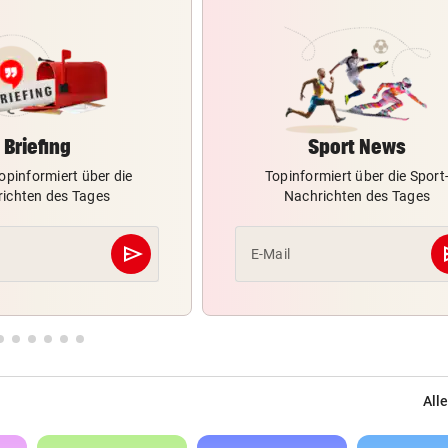
Briefing
Sport News
opinformiert über die
Topinformiert über die Sport
ichten des Tages
Nachrichten des Tages
send
s
E-Mail
Abschicken
Alle