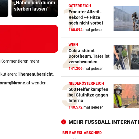
„Haben uns dumm
Uhr: Steirerderby
Anwalt auf
ÖSTERREICH
sterben lassen“
Hartberg – Sturm
Plan
Erneuter Allzeit-
Rekord ++ Hitze
noch nicht vorbei
160.094
mal gelesen
WIEN
Cobra stürmt
Dorotheum, Täter ist
ein Kommentieren mehr
verschwunden
141.306
mal gelesen
skutieren:
Themenübersicht
.
forum@krone.at
wenden.
NIEDERÖSTERREICH
500 Helfer kämpfen
bei Gluthitze gegen
Inferno
140.572
mal gelesen
MEHR FUSSBALL INTERNATI
BEI BARESI-ABSCHIED