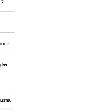
it
s alle
 ins
LETTER