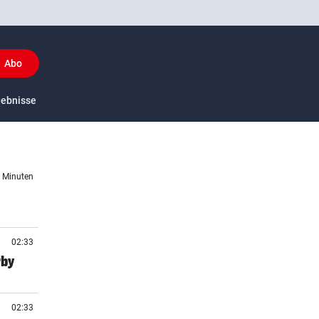
Abo
y
gebnisse
US-Sport
9 Minuten
02:33
rby
02:33