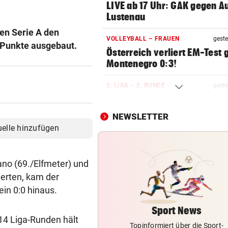
LIVE ab 17 Uhr: GAK gegen Au
Lustenau
hen Serie A den
VOLLEYBALL – FRAUEN
geste
 Punkte ausgebaut.
Österreich verliert EM-Test
Montenegro 0:3!
2. LIGA – 2. RUNDE
geste
3:0! Absteiger BW Linz schie
Wacker Innsbruck ab
NEWSLETTER
uelle hinzufügen
NACH ELFER-RÜCKNAHME
geste
Hinterseer über VAR: „Ist ei
absoluter Skandal!“
ano (69./Elfmeter) und
eierten, kam der
SONNTAG NOCH IM KASTEN
geste
in 0:0 hinaus.
Klubs aus Holland und Italie
locken WAC-Goalie
Sport News
14 Liga-Runden hält
Topinformiert über die Sport-
BEI BARESI-ABSCHIED
geste