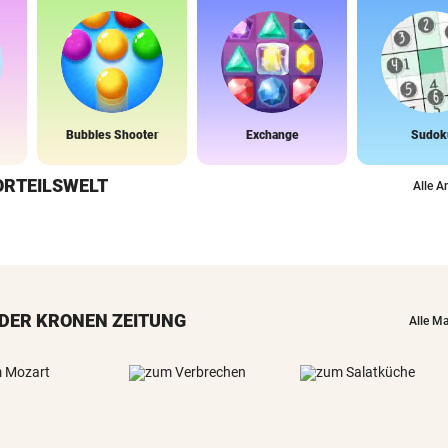
Bubbles Shooter
Exchange
Sudok
ORTEILSWELT
Alle A
DER KRONEN ZEITUNG
Alle M