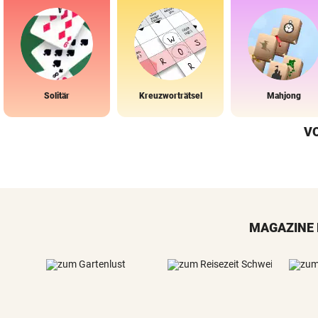
Solitär
Kreuzworträtsel
Mahjong
V
MAGAZINE 