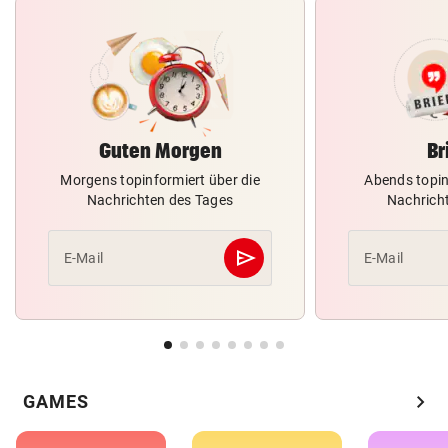
Guten Morgen
Br
Morgens topinformiert über die
Abends topin
Nachrichten des Tages
Nachrich
send
E-Mail
E-Mail
Abschicken
chevron_right
GAMES