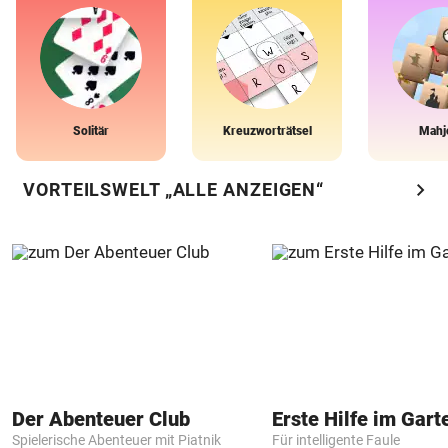
Solitär
Kreuzworträtsel
Mahj
chevron_right
VORTEILSWELT „ALLE ANZEIGEN“
Der Abenteuer Club
Erste Hilfe im Gart
Spielerische Abenteuer mit Piatnik
Für intelligente Faule