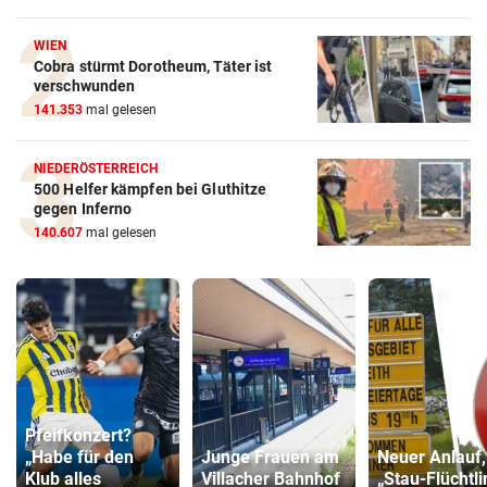
WIEN
Cobra stürmt Dorotheum, Täter ist
verschwunden
141.353
mal gelesen
NIEDERÖSTERREICH
500 Helfer kämpfen bei Gluthitze
gegen Inferno
140.607
mal gelesen
Pfeifkonzert?
„Habe für den
Junge Frauen am
Neuer Anlauf
Klub alles
Villacher Bahnhof
„Stau-Flüchtl