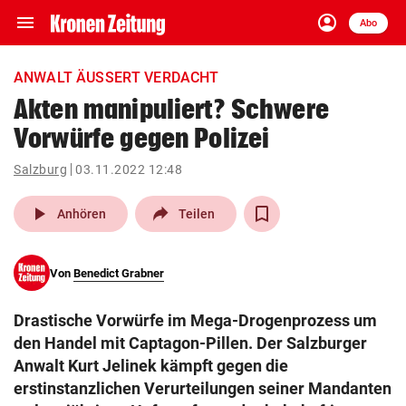
menu
account_circle
Navigation
Anmelden
Abo
close
Schließen
ein-/ausklappen
ANWALT ÄUSSERT VERDACHT
Abonnieren
Akten manipuliert? Schwere
Vorwürfe gegen Polizei
account_circle
arrow_right
Anmelden
Salzburg
03.11.2022 12:48
pin_drop
arrow_right
Bundesland auswäh
Wien
play_arrow
Anhören
Teilen
bookmark
Merkliste
Von
Benedict Grabner
Suchbegriff
search
Drastische Vorwürfe im Mega-Drogenprozess um
eingeben
den Handel mit Captagon-Pillen. Der Salzburger
Anwalt Kurt Jelinek kämpft gegen die
erstinstanzlichen Verurteilungen seiner Mandanten