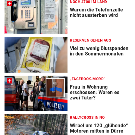
NOCH 4700 IM LAND
Warum die Telefonzelle
nicht aussterben wird
RESERVEN GEHEN AUS
Viel zu wenig Blutspenden
in den Sommermonaten
„FACEBOOK-MORD“
Frau in Wohnung
erschossen: Waren es
zwei Täter?
RALLYCROSS IN NÖ
Wirbel um 120 „glühende“
Motoren mitten in Dürre