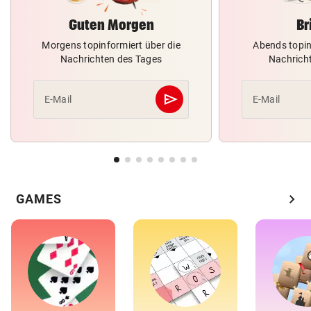
Guten Morgen
Br
Morgens topinformiert über die
Abends topin
Nachrichten des Tages
Nachrich
send
E-Mail
E-Mail
Abschicken
chevron_right
GAMES