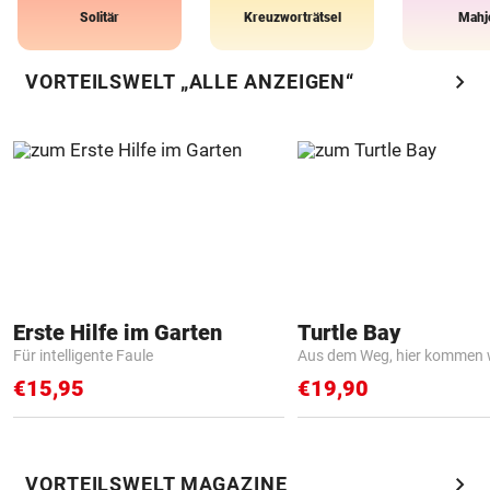
Solitär
Kreuzworträtsel
Mahj
chevron_right
VORTEILSWELT „ALLE ANZEIGEN“
Erste Hilfe im Garten
Turtle Bay
Für intelligente Faule
Aus dem Weg, hier kommen w
€15,95
€19,90
chevron_right
VORTEILSWELT MAGAZINE