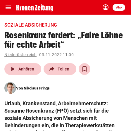
menu
account_circle
Navigation
Anmelden
Abo
close
Schließen
ein-/ausklappen
SOZIALE ABSICHERUNG
Abonnieren
Rosenkranz fordert: „Faire Löhne
für echte Arbeit“
account_circle
arrow_right
Anmelden
Niederösterreich
03.11.2022 11:00
pin_drop
arrow_right
Bundesland auswäh
Wien
play_arrow
Anhören
Teilen
bookmark
Merkliste
Von
Nikolaus Frings
Suchbegriff
search
Urlaub, Krankenstand, Arbeitnehmerschutz:
eingeben
Susanne Rosenkranz (FPÖ) setzt sich für die
soziale Absicherung von Menschen mit
Behinderungen ein, die in Therapiewerkstätten