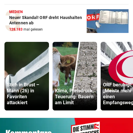
MEDIEN
Neuer Skandal! ORF dreht Haushalten
Antennen ab
128.183
mal gelesen
Stich in Brust –
ORF beruhigt:
Mann (26) in
Klima, Preisdruck,
„Meiste mehr 
Favoriten
Teuerung: Bauern
einen
attackiert
am Limit
Empfangsweg