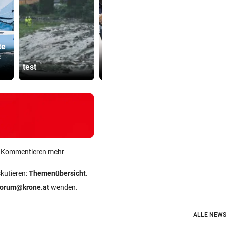
Weißmann
te
Bub (4) von Mann
Prozess sta
s
(72) verschleppt
am Tag der
test
und festgehalten
Direktoren
ein Kommentieren mehr
skutieren:
Themenübersicht
.
forum@krone.at
wenden.
ALLE NEWS