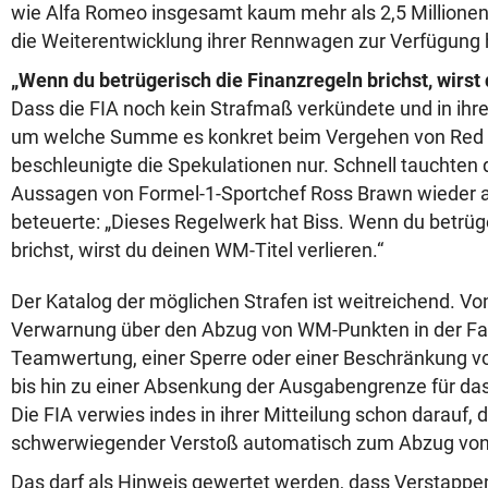
wie Alfa Romeo insgesamt kaum mehr als 2,5 Millionen 
die Weiterentwicklung ihrer Rennwagen zur Verfügung
„Wenn du betrügerisch die Finanzregeln brichst, wirst
Dass die FIA noch kein Strafmaß verkündete und in ihrer
um welche Summe es konkret beim Vergehen von Red B
beschleunigte die Spekulationen nur. Schnell tauchten d
Aussagen von Formel-1-Sportchef Ross Brawn wieder a
beteuerte: „Dieses Regelwerk hat Biss. Wenn du betrüg
brichst, wirst du deinen WM-Titel verlieren.“
Der Katalog der möglichen Strafen ist weitreichend. Vo
Verwarnung über den Abzug von WM-Punkten in der Fah
Teamwertung, einer Sperre oder einer Beschränkung v
bis hin zu einer Absenkung der Ausgabengrenze für das 
Die FIA verwies indes in ihrer Mitteilung schon darauf, 
schwerwiegender Verstoß automatisch zum Abzug von
Das darf als Hinweis gewertet werden, dass Verstappe