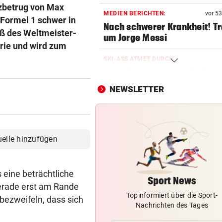
zbetrug von Max
MEDIEN BERICHTEN:
vor 5
 Formel 1 schwer in
Nach schwerer Krankheit! T
oß des Weltmeister-
um Jorge Messi
rie und wird zum
SKI-ASS ATMET DURCH
Nach Zitterpartie ist die Zuk
abgesichert
NEWSLETTER
DISKUTIEREN SIE MIT!
Wie viel Macht darf Infantin
haben?
uelle hinzufügen
SEGELN:
Zwei OeSV-Boote vor Los An
 eine beträchtliche
im Medal Race
Sport News
gerade erst am Rande
Topinformiert über die Sport-
NHL-STAR IN GRAZ:
bezweifeln, dass sich
Nachrichten des Tages
„Ich habe selbst zu einem V
aufgeschaut!“