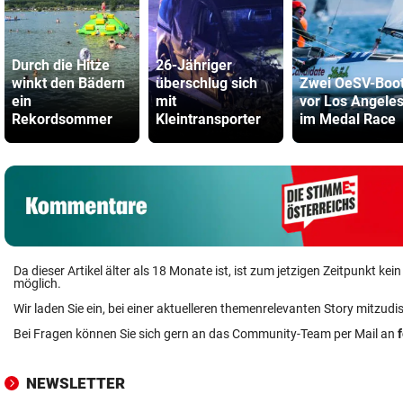
Durch die Hitze
26-Jähriger
winkt den Bädern
überschlug sich
Zwei OeSV-Boo
ein
mit
vor Los Angele
Rekordsommer
Kleintransporter
im Medal Race
Da dieser Artikel älter als 18 Monate ist, ist zum jetzigen Zeitpunkt k
möglich.
Wir laden Sie ein, bei einer aktuelleren themenrelevanten Story mitzudi
Bei Fragen können Sie sich gern an das Community-Team per Mail an
NEWSLETTER