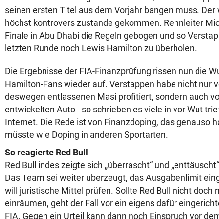
seinen ersten Titel aus dem Vorjahr bangen muss. Der
höchst kontrovers zustande gekommen. Rennleiter Mic
Finale in Abu Dhabi die Regeln gebogen und so Verstapp
letzten Runde noch Lewis Hamilton zu überholen.
Die Ergebnisse der FIA-Finanzprüfung rissen nun die W
Hamilton-Fans wieder auf. Verstappen habe nicht nur 
deswegen entlassenen Masi profitiert, sondern auch vo
entwickelten Auto - so schrieben es viele in vor Wut tr
Internet. Die Rede ist von Finanzdoping, das genauso h
müsste wie Doping in anderen Sportarten.
So reagierte Red Bull
Red Bull indes zeigte sich „überrascht“ und „enttäuscht
Das Team sei weiter überzeugt, das Ausgabenlimit ein
will juristische Mittel prüfen. Sollte Red Bull nicht doch
einräumen, geht der Fall vor ein eigens dafür eingerich
FIA. Gegen ein Urteil kann dann noch Einspruch vor de