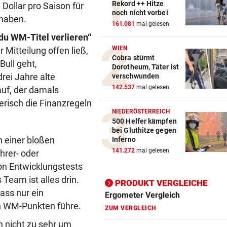
Rekord ++ Hitze
Dollar pro Saison für
noch nicht vorbei
 haben.
Action-Cam Vergleich
161.081
mal gelesen
 du WM-Titel verlieren“
ZUM VERGLEICH
WIEN
 Mitteilung offen ließ,
Cobra stürmt
Crosstrainer Vergleich
ull geht,
Dorotheum, Täter ist
ZUM VERGLEICH
rei Jahre alte
verschwunden
142.537
mal gelesen
uf, der damals
E-Bike Vergleich
erisch die Finanzregeln
ZUM VERGLEICH
NIEDERÖSTERREICH
500 Helfer kämpfen
Elektro-Scooter Vergleich
bei Gluthitze gegen
n einer bloßen
Inferno
ZUM VERGLEICH
141.272
mal gelesen
rer- oder
Ergometer Vergleich
on Entwicklungstests
Team ist alles drin.
ZUM VERGLEICH
PRODUKT VERGLEICHE
dass nur ein
Fahrrad Test
 WM-Punkten führe.
ZUM VERGLEICH
n nicht zu sehr um