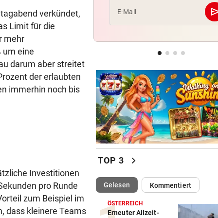
se
E-Mail
tagabend verkündet,
AUFSTEIGER IM FOKUS
s Limit für die
Austria Lustenau jagt gegen
ür mehr
Bundesliga-Rekord
ß um eine
u darum aber streitet
AUF CHINA-MOTORRAD
 Prozent der erlaubten
Zurück in der Wüste als erst
Werksfahrer
ren immerhin noch bis
chevron_right
TOP 3
tzliche Investitionen
,2 Sekunden pro Runde
(ausgewählt)
Gelesen
Kommentiert
orteil zum Beispiel im
ÖSTERREICH
n, dass kleinere Teams
Erneuter Allzeit-