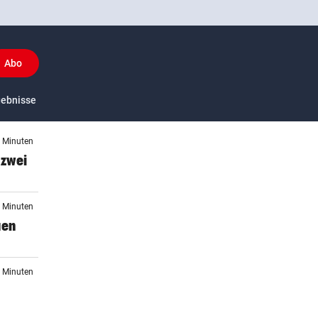
Abo
y
gebnisse
US-Sport
6 Minuten
 zwei
0 Minuten
uen
4 Minuten