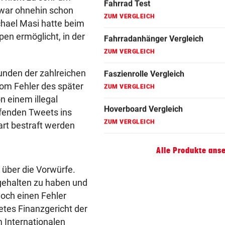
Fahrradanhänger Vergleich
 war ohnehin schon
hael Masi hatte beim
ZUM VERGLEICH
en ermöglicht, in der
Faszienrolle Vergleich
ZUM VERGLEICH
unden der zahlreichen
Hoverboard Vergleich
vom Fehler des später
ZUM VERGLEICH
n einem illegal
iefenden Tweets ins
Kinderfahrrad Vergleich
art bestraft werden
ZUM VERGLEICH
Alle Produkte ans
“ über die Vorwürfe.
gehalten zu haben und
 noch einen Fehler
tetes Finanzgericht der
m Internationalen