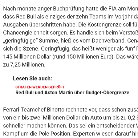
Nach monatelanger Buchprüfung hatte die FIA am Mon
dass Red Bull als einziges der zehn Teams im Vorjahr da
Ausgaben überschritten habe. Die Kostengrenze soll f
Chancengleichheit sorgen. Es handle sich beim Versto
„geringfügige“ Summe, hieß es vom Dachverband. Gena
sich die Szene. Geringfügig, das heißt weniger als fünf
145 Millionen Dollar (rund 150 Millionen Euro). Das wä
zu 7,25 Millionen.
Lesen Sie auch:
STRAFEN WERDEN GEPRÜFT
Red Bull und Aston Martin über Budget-Obergrenze
Ferrari-Teamchef Binotto rechnete vor, dass schon zusä
von ein bis zwei Millionen Dollar ein Auto um bis zu 0
schneller machen können. Das sei ein entscheidender V
Kampf um die Pole Position. Experten wiesen darauf hi