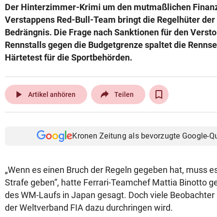
Der Hinterzimmer-Krimi um den mutmaßlichen Finan
© Krone Multimedia GmbH & Co KG 2026
Verstappens Red-Bull-Team bringt die Regelhüter der
Muthgasse 2, 1190 Wien
Bedrängnis. Die Frage nach Sanktionen für den Verst
Rennstalls gegen die Budgetgrenze spaltet die Rennse
Härtetest für die Sportbehörden.
play_arrow
Artikel anhören
Teilen
Kronen Zeitung als bevorzugte Google-Q
„Wenn es einen Bruch der Regeln gegeben hat, muss es
Strafe geben“, hatte Ferrari-Teamchef Mattia Binotto 
des WM-Laufs in Japan gesagt. Doch viele Beobachter 
der Weltverband FIA dazu durchringen wird.