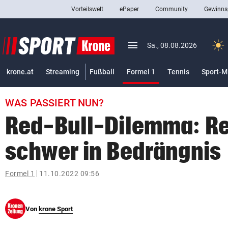
Vorteilswelt
ePaper
Community
Gewinns
close
Schließen
menu
Menü aufklappen
Sa., 08.08.2026
Abonnieren
(ausgewählt)
krone.at
Streaming
Fußball
Formel 1
Tennis
Sport-M
account_circle
arrow_right
Anmelden
WAS PASSIERT NUN?
pin_drop
arrow_right
Bundesland auswäh
Wien
Red-Bull-Dilemma: Re
bookmark
Merkliste
schwer in Bedrängnis
Suchbegriff
Formel 1
11.10.2022 09:56
search
eingeben
Von
krone Sport