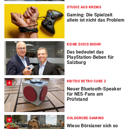
STUDIE AUS KREMS
Gaming: Die Spielzeit
allein ist nicht das Problem
KEINE DISCS MEHR!
Das bedeutet das
PlayStation-Beben für
Salzburg
8BITDO RETRO CUBE 2
Neuer Bluetooth-Speaker
für NES-Fans am
Prüfstand
GOLDGRUBE GAMING
Wieso Börsianer sich so