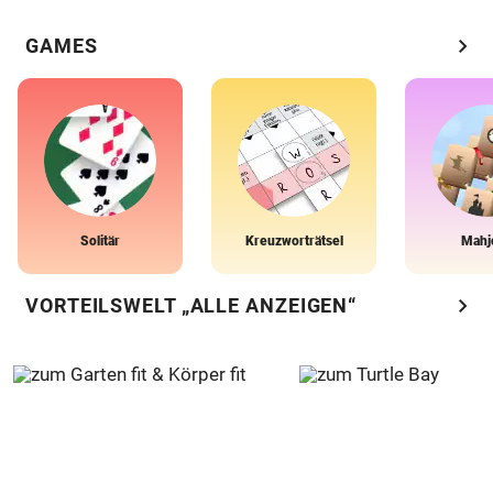
chevron_right
GAMES
Solitär
Kreuzworträtsel
Mahj
chevron_right
VORTEILSWELT „ALLE ANZEIGEN“