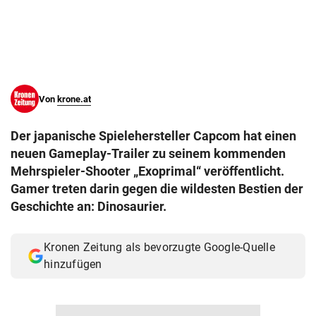
© Krone Multimedia GmbH & Co KG 2026
Muthgasse 2, 1190 Wien
Von
krone.at
Der japanische Spielehersteller Capcom hat einen
neuen Gameplay-Trailer zu seinem kommenden
Mehrspieler-Shooter „Exoprimal“ veröffentlicht.
Gamer treten darin gegen die wildesten Bestien der
Geschichte an: Dinosaurier.
Kronen Zeitung als bevorzugte Google-Quelle
hinzufügen