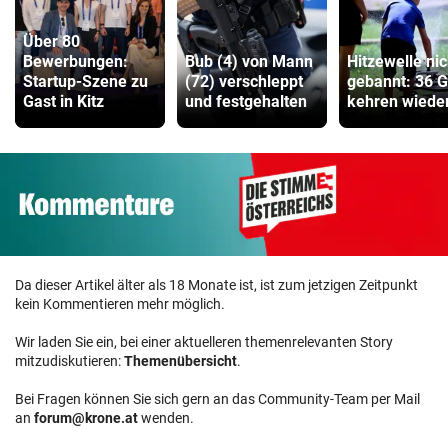
Über 80
Bewerbungen:
Bub (4) von Mann
Hitzewelle nic
Startup-Szene zu
(72) verschleppt
gebannt: 36 
Gast in Kitz
und festgehalten
kehren wiede
Da dieser Artikel älter als 18 Monate ist, ist zum jetzigen Zeitpunkt
kein Kommentieren mehr möglich.
Wir laden Sie ein, bei einer aktuelleren themenrelevanten Story
mitzudiskutieren:
Themenübersicht
.
Bei Fragen können Sie sich gern an das Community-Team per Mail
an
forum@krone.at
wenden.