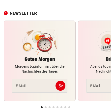
NEWSLETTER
Guten Morgen
Br
Morgens topinformiert über die
Abends topin
Nachrichten des Tages
Nachrich
send
E-Mail
E-Mail
Abschicken