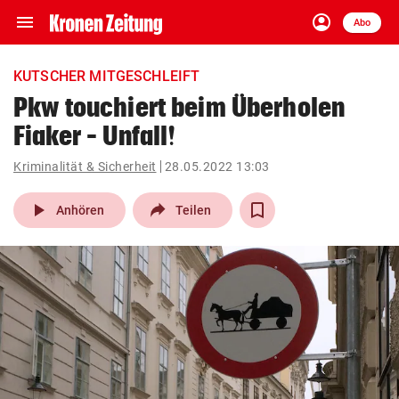
menu
account_circle
Navigation
Anmelden
Abo
close
Schließen
ein-/ausklappen
KUTSCHER MITGESCHLEIFT
Abonnieren
Pkw touchiert beim Überholen
Fiaker – Unfall!
account_circle
arrow_right
Anmelden
Kriminalität & Sicherheit
28.05.2022 13:03
pin_drop
arrow_right
Bundesland auswäh
Wien
play_arrow
Anhören
Teilen
bookmark
Merkliste
Suchbegriff
search
eingeben