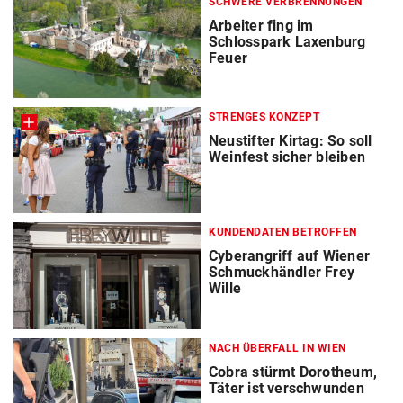
SCHWERE VERBRENNUNGEN
Arbeiter fing im
Schlosspark Laxenburg
Feuer
STRENGES KONZEPT
Neustifter Kirtag: So soll
Weinfest sicher bleiben
KUNDENDATEN BETROFFEN
Cyberangriff auf Wiener
Schmuckhändler Frey
Wille
NACH ÜBERFALL IN WIEN
Cobra stürmt Dorotheum,
Täter ist verschwunden