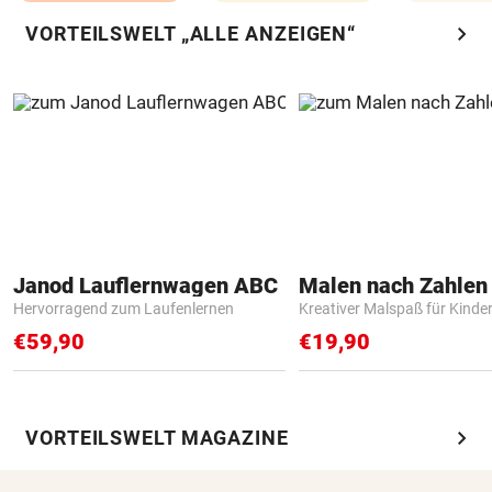
chevron_right
VORTEILSWELT „ALLE ANZEIGEN“
Janod Lauflernwagen ABC
Hervorragend zum Laufenlernen
Kreativer Malspaß für Kinde
€59,90
€19,90
chevron_right
VORTEILSWELT MAGAZINE