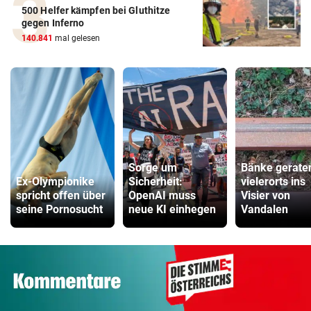
500 Helfer kämpfen bei Gluthitze
gegen Inferno
140.841
mal gelesen
Sorge um
Bänke gerate
Ex-Olympionike
Sicherheit:
vielerorts ins
spricht offen über
OpenAI muss
Visier von
seine Pornosucht
neue KI einhegen
Vandalen