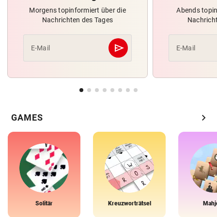
Morgens topinformiert über die
Abends topin
Nachrichten des Tages
Nachrich
send
E-Mail
E-Mail
Abschicken
chevron_right
GAMES
Solitär
Kreuzworträtsel
Mahj