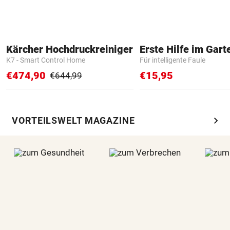
Kärcher Hochdruckreiniger
Erste Hilfe im Gart
K7 - Smart Control Home
Für intelligente Faule
€474,90
€15,95
€644,99
chevron_right
VORTEILSWELT MAGAZINE