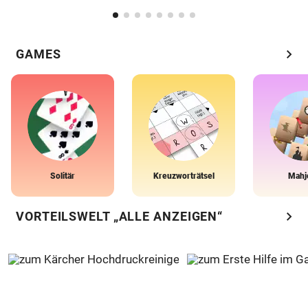
chevron_right
GAMES
Solitär
Kreuzworträtsel
Mahj
chevron_right
VORTEILSWELT „ALLE ANZEIGEN“