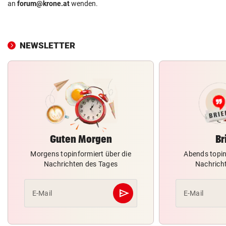
an
forum@krone.at
wenden.
NEWSLETTER
Guten Morgen
Br
Morgens topinformiert über die
Abends topin
Nachrichten des Tages
Nachrich
send
E-Mail
E-Mail
Abschicken