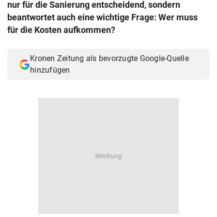
nur für die Sanierung entscheidend, sondern
© Krone Multimedia GmbH & Co KG 2026
beantwortet auch eine wichtige Frage: Wer muss
Muthgasse 2, 1190 Wien
für die Kosten aufkommen?
Kronen Zeitung als bevorzugte Google-Quelle
hinzufügen