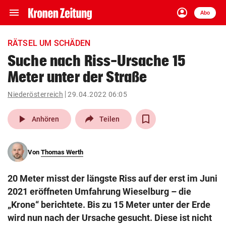
menu
account_circle
Navigation
Anmelden
Abo
close
Schließen
ein-/ausklappen
RÄTSEL UM SCHÄDEN
Abonnieren
Suche nach Riss-Ursache 15
Meter unter der Straße
account_circle
arrow_right
Anmelden
Niederösterreich
29.04.2022 06:05
pin_drop
arrow_right
Bundesland auswäh
Wien
play_arrow
Anhören
Teilen
bookmark
Merkliste
Von
Thomas Werth
Suchbegriff
search
20 Meter misst der längste Riss auf der erst im Juni
eingeben
2021 eröffneten Umfahrung Wieselburg – die
„Krone“ berichtete. Bis zu 15 Meter unter der Erde
wird nun nach der Ursache gesucht. Diese ist nicht