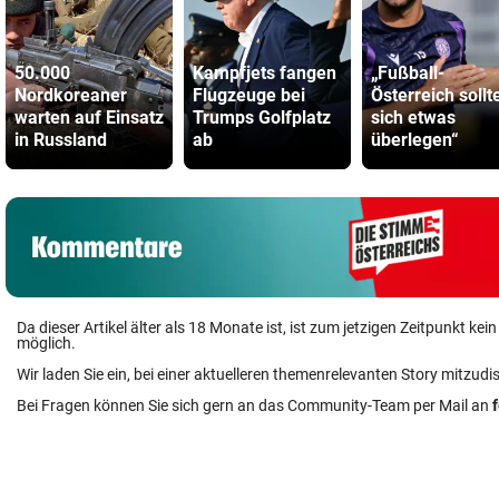
50.000
Kampfjets fangen
„Fußball-
Nordkoreaner
Flugzeuge bei
Österreich sollt
warten auf Einsatz
Trumps Golfplatz
sich etwas
in Russland
ab
überlegen“
Da dieser Artikel älter als 18 Monate ist, ist zum jetzigen Zeitpunkt k
möglich.
Wir laden Sie ein, bei einer aktuelleren themenrelevanten Story mitzudi
Bei Fragen können Sie sich gern an das Community-Team per Mail an