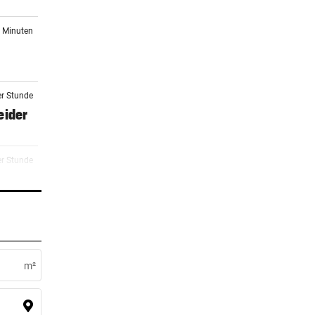
1 Minuten
er Stunde
eider
er Stunde
er Stunde
 Asche
m²
er Stunde
en