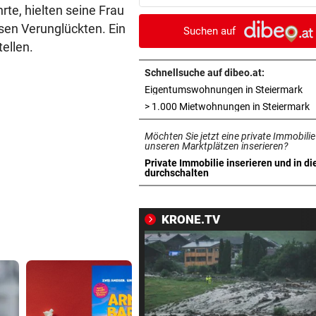
Sternen Europas
rte, hielten seine Frau
osen Verunglückten.
Ein
Suchen auf
FALL WEITET SICH AUS
vor ein
ellen.
Deutscher Todespfleger: 120
weitere Opfer vermutet
Schnellsuche auf dibeo.at:
in 
Eigentumswohnungen in Steiermark
REKORD FÜR WESTEUROPA
vor ein
i
> 1.000 Mietwohnungen in Steiermark
So heiß war es noch nie! Vie
Möchten Sie jetzt eine private Immobilie
Hitzewellen seit Mai
unseren Marktplätzen inserieren?
Private Immobilie inserieren und in di
SIEG IN RIED
vor ein
in neuem Tab öffnen
durchschalten
Rapid: Nach „Maulkorb“ die
gestohlen
KRONE.TV
DRAGOVIC NACH PLEITE:
vor ein
„Fußball-Österreich sollte s
etwas überlegen“
LEGENDEN ÜBER GALL:
vor ein