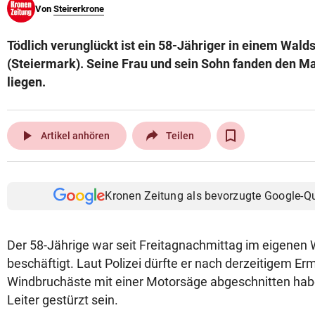
Von
Steirerkrone
© Krone Multimedia GmbH & Co KG 2026
Muthgasse 2, 1190 Wien
Tödlich verunglückt ist ein 58-Jähriger in einem Walds
(Steiermark). Seine Frau und sein Sohn fanden den M
liegen.
play_arrow
Artikel anhören
Teilen
Kronen Zeitung als bevorzugte Google-Q
Der 58-Jährige war seit Freitagnachmittag im eigenen 
beschäftigt. Laut Polizei dürfte er nach derzeitigem Er
Windbruchäste mit einer Motorsäge abgeschnitten hab
Leiter gestürzt sein.