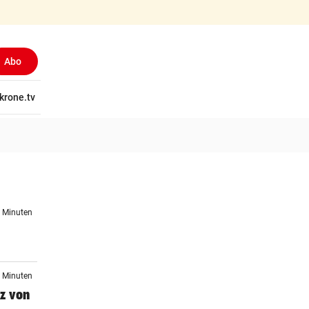
Abo
tschaft
krone.tv
Wissen
Gericht
Kolumnen
Freizeit
Reise
Ti
5 Minuten
1 Minuten
z von