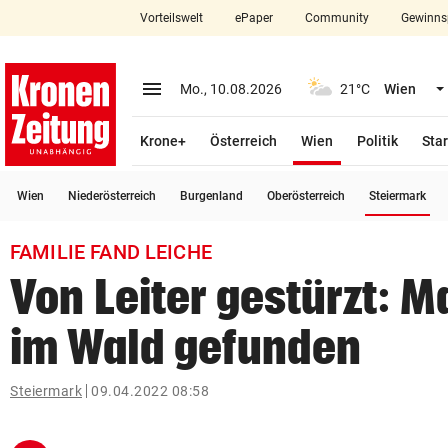
Vorteilswelt
ePaper
Community
Gewinns
close
Schließen
menu
Menü aufklappen
Mo., 10.08.2026
21°C
Wien
Abonnieren
(ausgewählt)
Krone+
Österreich
Wien
Politik
Star
account_circle
arrow_right
Anmelden
(a
Wien
Niederösterreich
Burgenland
Oberösterreich
Steiermark
pin_drop
arrow_right
Bundesland auswäh
Wien
FAMILIE FAND LEICHE
bookmark
Merkliste
Von Leiter gestürzt: M
im Wald gefunden
Suchbegriff
search
eingeben
Steiermark
09.04.2022 08:58