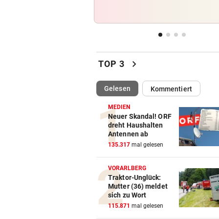
62-Jähriger von umfallende
Baum tödlich getroffen
DIE VILLA MUTTER
vor 
Die Villa Mutter: Meisterwer
chevron_right
Understatements
TOP 3
ES BLEIBT SPANNEND
vor 
(ausgewählt)
Gelesen
Kommentiert
Alaba & Co.: So steht es um
Österreichs WM-Fahrer!
MEDIEN
Neuer Skandal! ORF
dreht Haushalten
BIS ZU 37 GRAD
vor 
Antennen ab
Wieder wenig Regen: So wird
135.317
mal gelesen
Wetter-Woche!
VORARLBERG
Traktor-Unglück:
Mutter (36) meldet
sich zu Wort
115.871
mal gelesen