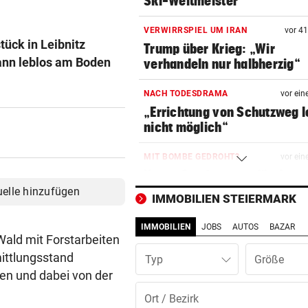
Ski-Weltmeister
VERWIRRSPIEL UM IRAN
vor 4
tück in Leibnitz
Trump über Krieg: „Wir
ann leblos am Boden
verhandeln nur halbherzig“
NACH TODESDRAMA
vor ein
„Errichtung von Schutzweg l
nicht möglich“
MIT BOMBE GEDROHT?
vor ein
Neuer Strafprozess für den
„Allahu Akbar“-Rufer
uelle hinzufügen
IMMOBILIEN STEIERMARK
KRITIK AN RECHTSLAGE
vor ein
IMMOBILIEN
JOBS
AUTOS
BAZAR
Tochter verzweifelt: „Wo ist
Wald mit Forstarbeiten
meiner Mutter?“
mittlungsstand
Typ
en und dabei von der
WOCHE DER ENDRUNDEN
vor ein
Diese Steirer greifen nach d