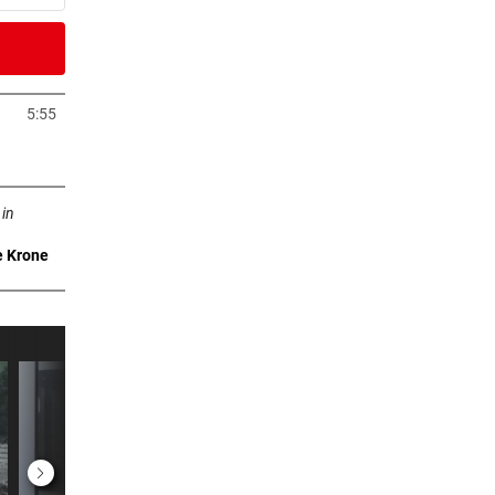
er Stunde
5:55
neuem Tab öffnen
er Stunde
n neuem Tab öffnen
r
 in
e Krone
er Stunde
 Show
er Stunde
ich
er Stunde