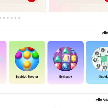
Alle
Bubbles Shooter
Exchange
Sudok
Alle An