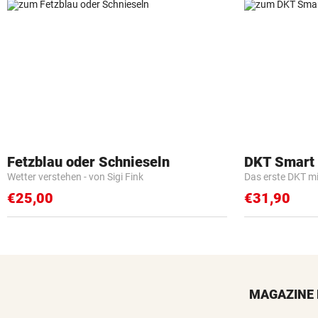
Fetzblau oder Schnieseln
DKT Smart
Wetter verstehen - von Sigi Fink
Das erste DKT m
€25,00
€31,90
MAGAZINE 