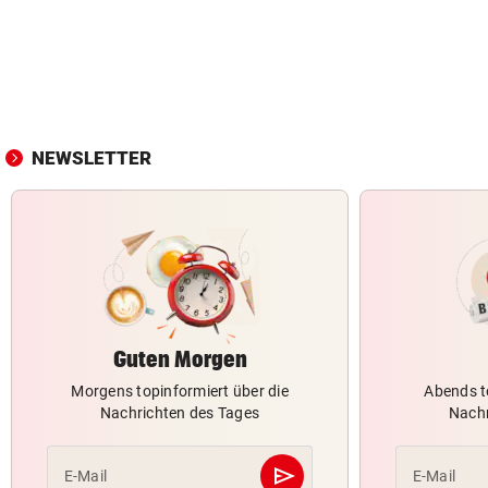
NEWSLETTER
Guten Morgen
Morgens topinformiert über die
Abends t
Nachrichten des Tages
Nachr
send
E-Mail
E-Mail
Abschicken