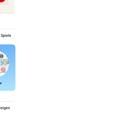
 Spiele
u
Snake
zeigen