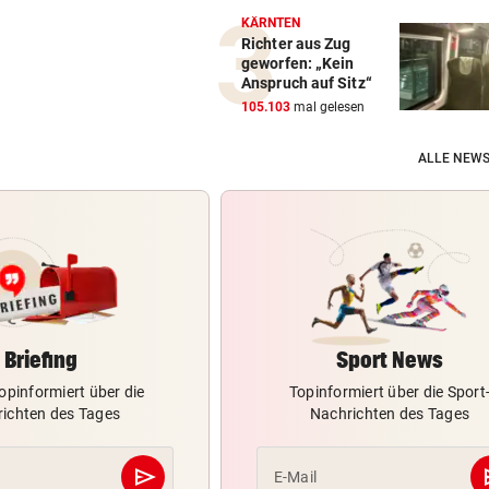
KÄRNTEN
Richter aus Zug
geworfen: „Kein
Anspruch auf Sitz“
105.103
mal gelesen
ALLE NEWS
Briefing
Sport News
opinformiert über die
Topinformiert über die Sport
ichten des Tages
Nachrichten des Tages
send
s
E-Mail
Abschicken