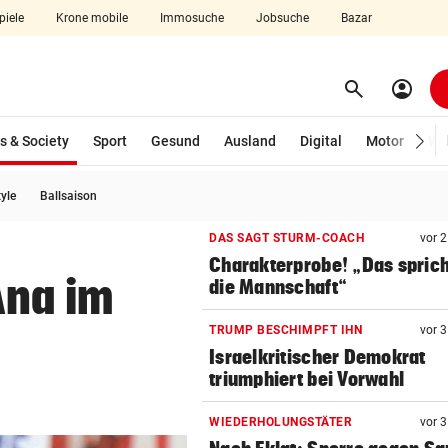
piele
Krone mobile
Immosuche
Jobsuche
Bazar
search
account_circle
Menü aufklappen
Suchen
(ausgewählt)
s & Society
Sport
Gesund
Ausland
Digital
Motor
Wir
tyle
Ballsaison
len
DAS SAGT STURM-COACH
vor 
Charakterprobe! „Das sprich
Ana im
die Mannschaft“
TRUMP BESCHIMPFT IHN
vor 
Israelkritischer Demokrat
triumphiert bei Vorwahl
WIEDERHOLUNGSTÄTER
vor 