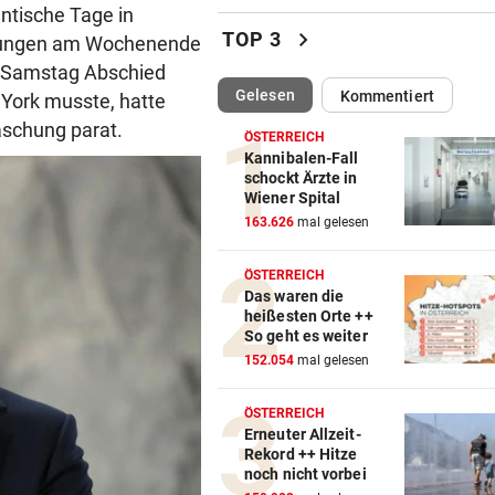
ntische Tage in
Darum spielte Sturm Graz o
chevron_right
TOP 3
istungen am Wochenende
Brustsponsor
m Samstag Abschied
(ausgewählt)
Gelesen
Kommentiert
 York musste, hatte
„KRONE“-INTERVIEW
vor 
Sabrina Setlur: „Mein Weg w
aschung parat.
ÖSTERREICH
hart, aber ehrlich“
Kannibalen-Fall
schockt Ärzte in
Wiener Spital
CHAMPIONS-LEAGUE-QUALI
vor 
163.626
mal gelesen
Tor-Spektakel! St. Pölten be
Young Boys Bern
ÖSTERREICH
Das waren die
WILDE FAHRT DURCH WIEN
vor 
heißesten Orte ++
Mann floh nach Unfall einfac
So geht es weiter
Mit Schuss gestoppt
152.054
mal gelesen
MIT FORSCHER UNTERWEGS
vor 
ÖSTERREICH
Bundespräsident zeigt: So
Erneuter Allzeit-
Rekord ++ Hitze
dramatisch ist die Lage
noch nicht vorbei