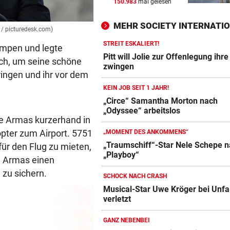
150.983
mal gelesen
WIR HATTEN 41,2 GRAD!
vor 
Erneuter Allzeit-Rekord ++ H
MEHR SOCIETY INTERNATI
noch nicht vorbei
 / picturedesk.com)
STREIT ESKALIERT!
lumpen und legte
BEAMTE SIND AM ZUG
vor 
Pitt will Jolie zur Offenlegung ihr
ch, um seine schöne
Feilschen um neue Klimahilf
zwingen
ringen und ihr vor dem
geht munter weiter
KEIN JOB SEIT 1 JAHR!
POLIZEI SUCHT HINWEISE
vor 
„Circe“ Samantha Morton nach
„Odyssee“ arbeitslos
Goldkettenräuber von Graz:
 de Armas kurzerhand in
Weitere Opfer vermutet
opter zum Airport. 5751
„MOMENT DES ANKOMMENS“
„Traumschiff“-Star Nele Schepe n
ür den Flug zu mieten,
„Playboy“
de Armas einen
 zu sichern.
SCHOCK NACH CRASH
Musical-Star Uwe Kröger bei Unfal
verletzt
GANZ NEBENBEI