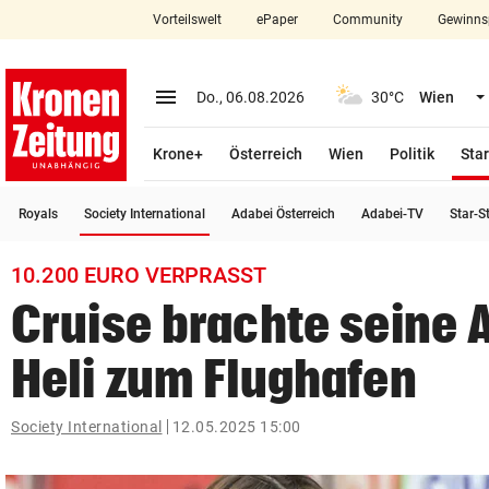
Vorteilswelt
ePaper
Community
Gewinns
close
Schließen
menu
Menü aufklappen
Do., 06.08.2026
30°C
Wien
Abonnieren
Krone+
Österreich
Wien
Politik
Star
account_circle
arrow_right
Anmelden
(ausgewählt)
Royals
Society International
Adabei Österreich
Adabei-TV
Star-S
pin_drop
arrow_right
Bundesland auswäh
Wien
10.200 EURO VERPRASST
bookmark
Merkliste
Cruise brachte seine 
Heli zum Flughafen
Suchbegriff
search
eingeben
Society International
12.05.2025 15:00