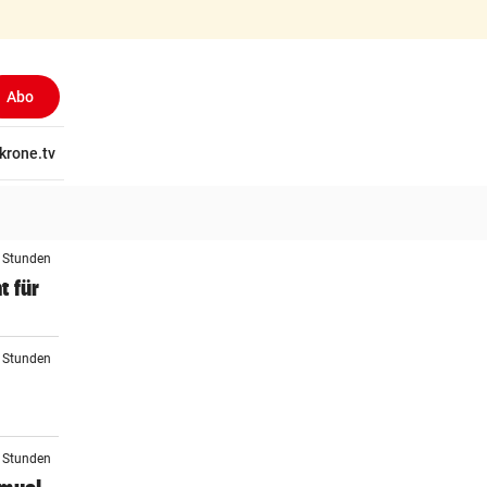
Abo
tschaft
krone.tv
Wissen
Gericht
Kolumnen
Freizeit
Reise
Ti
2 Stunden
t für
3 Stunden
3 Stunden