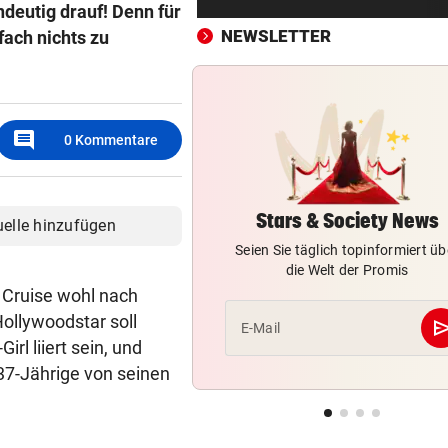
deutig drauf! Denn für
Bergsteiger stürzte 20 Meter
Gletscherspalte ab
NEWSLETTER
fach nichts zu
CLOUD, KI & DATEN:
vor 
Wem gehört Österreichs digi
Zukunft?
comment
0
Kommentare
FÖHRENWALD IN FLAMMEN
vor 
500 Helfer kämpfen bei Gluth
gegen Inferno
Stars & Society News
uelle hinzufügen
Seien Sie täglich topinformiert üb
BEI RONALDINHO-BESUCH
vor 
die Welt der Promis
Nächster Brasilien-Star ko
 Cruise wohl nach
den Wörthersee
llywoodstar soll
se
E-Mail
l liiert sein, und
DANK MEGA-ABLÖSE
vor 
37-Jährige von seinen
Ex-Salzburg-Coach überni
Premier-League-Klub
CHAMPIONS-LEAGUE-QUALI
vor 