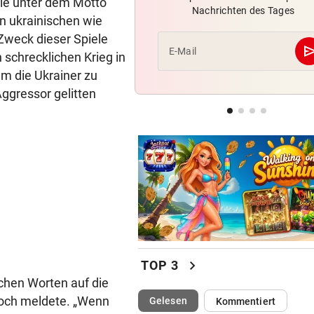
die unter dem Motto
Nachrichten des Tages
LIVE ab 17 Uhr: GAK gegen Au
on ukrainischen wie
Lustenau
Zweck dieser Spiele
se
E-Mail
 schrecklichen Krieg in
ALLES WAR KLAR, DANN
m die Ukrainer zu
Überraschende Gründe: Tran
ggressor gelitten
Drama um Ilzer-Ass!
AUFSTEIGER WILL DUO
Transfer-Hammer um gleich
ÖFB-Teamspieler?
chevron_right
TOP 3
chen Worten auf die
woch meldete. „Wenn
(ausgewählt)
Gelesen
Kommentiert