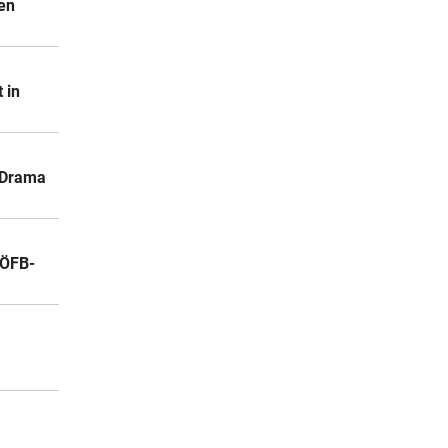
en
 in
-Drama
 ÖFB-