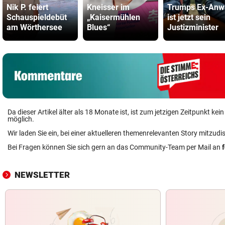
Nik P. feiert
Kneisser im
Trumps Ex-Anw
Schauspieldebüt
„Kaisermühlen
ist jetzt sein
am Wörthersee
Blues“
Justizminister
Da dieser Artikel älter als 18 Monate ist, ist zum jetzigen Zeitpunkt k
möglich.
Wir laden Sie ein, bei einer aktuelleren themenrelevanten Story mitzudi
Bei Fragen können Sie sich gern an das Community-Team per Mail an
NEWSLETTER