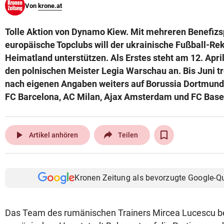
Von
krone.at
© Krone Multimedia GmbH & Co KG 2026
Muthgasse 2, 1190 Wien
Tolle Aktion von Dynamo Kiew. Mit mehreren Benefizs
europäische Topclubs will der ukrainische Fußball-Re
Heimatland unterstützen. Als Erstes steht am 12. April
den polnischen Meister Legia Warschau an. Bis Juni tr
nach eigenen Angaben weiters auf Borussia Dortmund,
FC Barcelona, AC Milan, Ajax Amsterdam und FC Base
play_arrow
Artikel anhören
Teilen
Kronen Zeitung als bevorzugte Google-Q
Das Team des rumänischen Trainers Mircea Lucescu ber