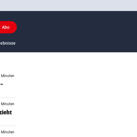
Abo
y
gebnisse
US-Sport
6 Minuten
x-
7 Minuten
zieht
9 Minuten