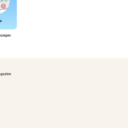
u
Snake
nzeigen
agazine