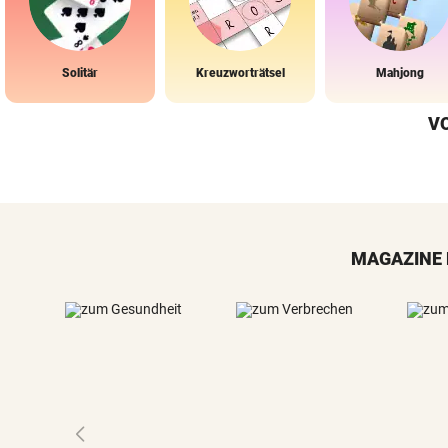
Solitär
Kreuzworträtsel
Mahjong
V
MAGAZINE 