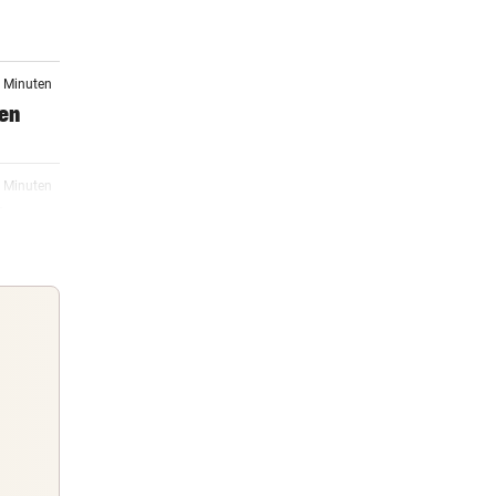
1 Minuten
gen
2 Minuten
d
13:25
auf
13:20
r
Guten Morgen
Morgens topinformiert über die
13:09