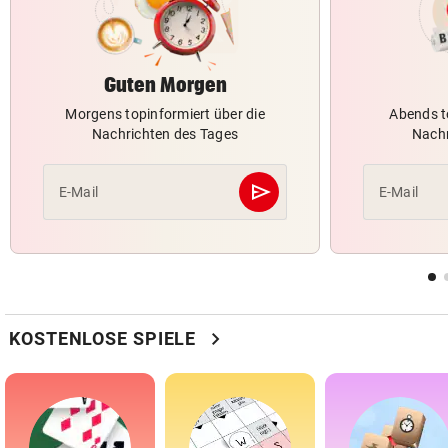
Guten Morgen
Morgens topinformiert über die
Abends t
Nachrichten des Tages
Nachr
send
E-Mail
E-Mail
Abschicken
chevron_right
KOSTENLOSE SPIELE