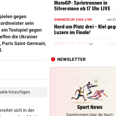
MotoGP: Sprintrennen in
Silverstone ab 17 Uhr LIVE
pielen gegen
SOMMERCUP 2026 LIVE:
vor 3
kordmeister sein
Hard um Platz drei – Kiel ge
 ein Testspiel gegen
Luzern im Finale!
effen die Ukrainer
 Paris Saint-Germain,
HERZOG & CO. IN AKTION
vor 4
l.
LIVE: Legendentreffen! Rapi
gegen Werder Bremen
NEWSLETTER
AFLE TOP-SPIEL:
LIVE: Vienna Vikings treffen 
Wroclav Panthers
NACH ABSCHIED AUS RIED
uelle hinzufügen
Sieg! Erfolgreiches Debüt fü
Senft in Karlsruhe
Sport News
eitet sich in der
Topinformiert über die Sport-
BUNDESLIGA IM TICKER