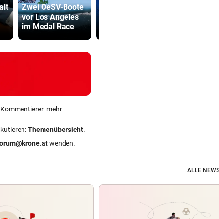
alt
Zwei OeSV-Boote
Favorit und
Nachfolgeri
vor Los Angeles
zahlreiche
war halt ei
im Medal Race
Wundertüten
Herrenrund
ein Kommentieren mehr
skutieren:
Themenübersicht
.
forum@krone.at
wenden.
ALLE NEWS