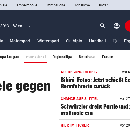
piele
Krone mobile
Immosuche
Jobsuche
Bazar
search
account_circle
Menü aufklappen
Suchen
30°C
Wien
ix
Motorsport
Wintersport
Ski Alpin
Handball
Eishocke
Er
(ausgewählt)
ropa League
International
Regionalliga
Unterhaus
Frauen
len
AUFREGUNG IM NETZ
vor 
Bikini-Fotos: Jetzt schießt E
ele gegen
Rennfahrerin zurück
CHANCE AUF 3. TITEL
vor 2
Schwärzler dreht Partie und 
ins Finale ein
HIER IM TICKER
vor 2