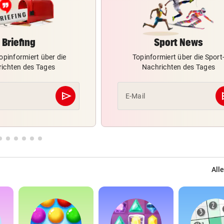
Briefing
Sport News
opinformiert über die
Topinformiert über die Sport
ichten des Tages
Nachrichten des Tages
send
s
E-Mail
Abschicken
Alle