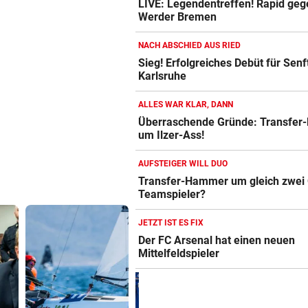
LIVE: Legendentreffen! Rapid geg
Werder Bremen
NACH ABSCHIED AUS RIED
Sieg! Erfolgreiches Debüt für Senft
Karlsruhe
ALLES WAR KLAR, DANN
Überraschende Gründe: Transfer
um Ilzer-Ass!
AUFSTEIGER WILL DUO
Transfer-Hammer um gleich zwei
Teamspieler?
JETZT IST ES FIX
Der FC Arsenal hat einen neuen
Mittelfeldspieler
Ein haushoher
Ruck-