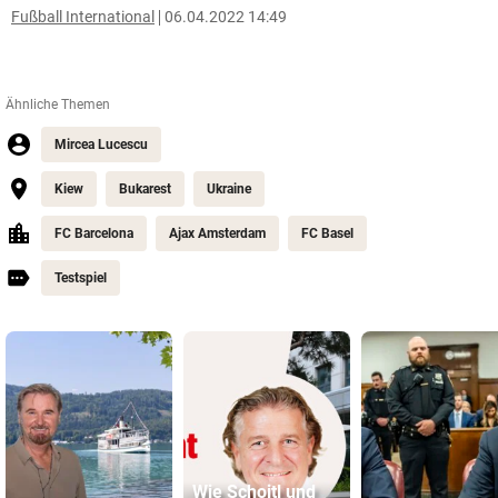
Fußball International
06.04.2022 14:49
Ähnliche Themen
Mircea Lucescu
Kiew
Bukarest
Ukraine
FC Barcelona
Ajax Amsterdam
FC Basel
Testspiel
Wie Schoitl und