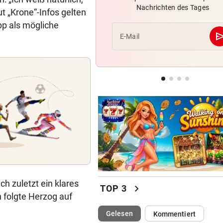
Nachrichten des Tages
„Einfach kindisch“: Zoff bei 
ut „Krone“-Infos gelten
de France Femmes
p als mögliche
se
E-Mail
KEINE SPUR ...
Fake-Hochzeit! Ronaldo hat 
getäuscht
VATER VERSTORBEN
Lionel Messi reist mit Privatj
Trauerfeier
h zuletzt ein klares
chevron_right
TOP 3
n folgte Herzog auf
(ausgewählt)
Gelesen
Kommentiert