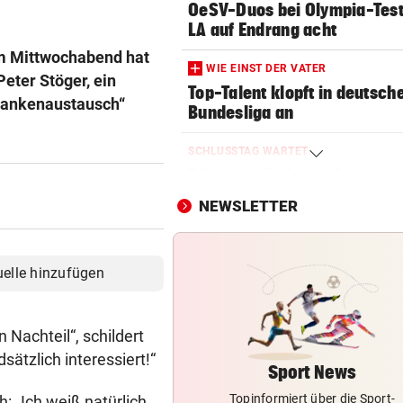
OeSV-Duos bei Olympia-Test
LA auf Endrang acht
m Mittwochabend hat
WIE EINST DER VATER
eter Stöger, ein
Top-Talent klopft in deutsch
edankenaustausch“
Bundesliga an
SCHLUSSTAG WARTET
Röber am Podest, „Captain C
stark verbessert
NEWSLETTER
MOURINHO GREIFT DURCH
Diese Regeln gelten ab sofor
uelle hinzufügen
die Real-Spieler
VEREIN NIMMT ABSCHIED
 Nachteil“, schildert
Steirischer Unterligist traue
ätzlich interessiert!“
19-Jährigen
Sport News
Topinformiert über die Sport-
 „Ich weiß natürlich,
POLIN SCHIMPFT