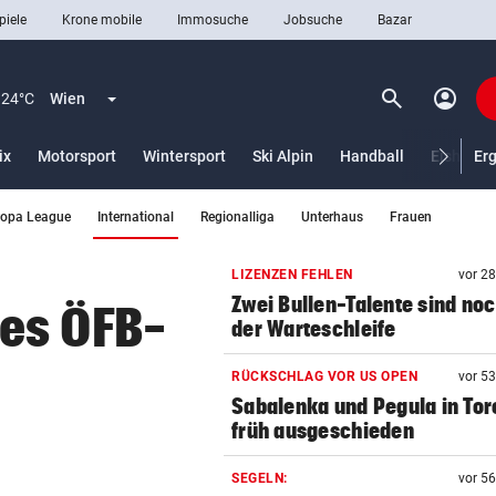
piele
Krone mobile
Immosuche
Jobsuche
Bazar
search
account_circle
Menü aufklappen
Suchen
24°C
Wien
ix
Motorsport
Wintersport
Ski Alpin
Handball
Eishocke
Er
(ausgewählt)
ropa League
International
Regionalliga
Unterhaus
Frauen
len
LIZENZEN FEHLEN
vor 2
Zwei Bullen-Talente sind noc
es ÖFB-
der Warteschleife
RÜCKSCHLAG VOR US OPEN
vor 5
Sabalenka und Pegula in Tor
früh ausgeschieden
SEGELN:
vor 5