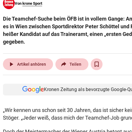
Von
krone Sport
© Krone Multimedia GmbH & Co KG 2026
Muthgasse 2, 1190 Wien
Die Teamchef-Suche beim ÖFB ist in vollem Gange: A
es in Wien zwischen Sportdirektor Peter Schöttel und P
heißer Kandidat auf das Traineramt, einen „ersten G
gegeben.
play_arrow
Artikel anhören
Teilen
Kronen Zeitung als bevorzugte Google-Q
„Wir kennen uns schon seit 30 Jahren, das ist sicher kein
Stöger. „Jeder weiß, dass mich der Teamchef-Job grunds
Doch der Meistermacher der Wiener Austria betont auch: