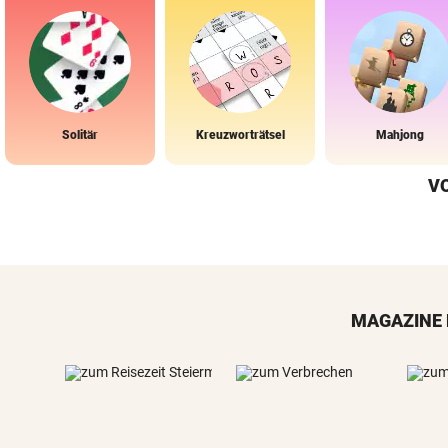
Solitär
Kreuzworträtsel
Mahjong
V
MAGAZINE 