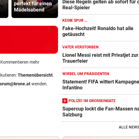
Diese Regeln gelten ab sofort für 
perfekt für einen
Ronaldo hat alle
Regeln für 
Real-Spieler
Mädelsabend
getäuscht
Scooter
KEINE SPUR ...
Fake-Hochzeit! Ronaldo hat alle
getäuscht
VATER VERSTORBEN
Lionel Messi reist mit Privatjet zur
Trauerfeier
ein Kommentieren mehr
WIRBEL UM PRÄSIDENTEN
skutieren:
Themenübersicht
.
Statement! FIFA wittert Kampagn
forum@krone.at
wenden.
Infantino
POLIZEI IM GROSSEINSATZ
Supercup lockt die Fan-Massen n
Salzburg
ALLE NEWS