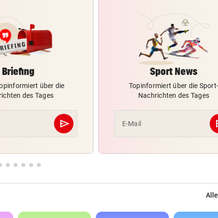
Briefing
Sport News
opinformiert über die
Topinformiert über die Sport
ichten des Tages
Nachrichten des Tages
send
s
E-Mail
Abschicken
Alle