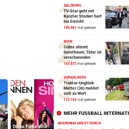
SALZBURG
TV-Star geht mit
Kanzler Stocker hart
ins Gericht
146.461
mal gelesen
WIEN
Cobra stürmt
Dorotheum, Täter ist
verschwunden
143.872
mal gelesen
VORARLBERG
Traktor-Unglück:
Mutter (36) meldet
sich zu Wort
112.742
mal gelesen
MEHR FUSSBALL INTERNATI
Minister pl
MOURINHO GREIFT DURCH
Diese Filme sind
Fake-Hochzeit!
noch stren