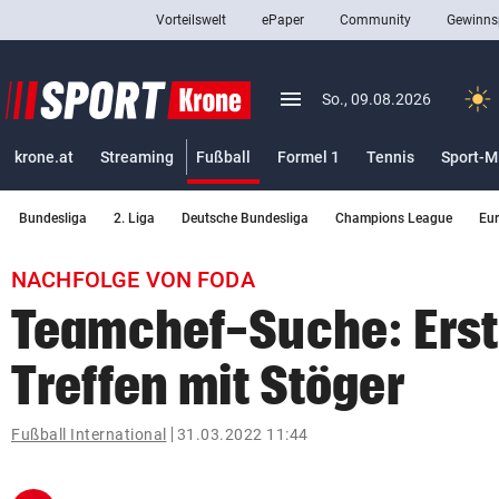
Vorteilswelt
ePaper
Community
Gewinns
close
Schließen
menu
Menü aufklappen
So., 09.08.2026
Abonnieren
(ausgewählt)
krone.at
Streaming
Fußball
Formel 1
Tennis
Sport-M
account_circle
arrow_right
Anmelden
Bundesliga
2. Liga
Deutsche Bundesliga
Champions League
Eu
pin_drop
arrow_right
Bundesland auswäh
Wien
NACHFOLGE VON FODA
bookmark
Merkliste
Teamchef-Suche: Erst
Treffen mit Stöger
Suchbegriff
search
eingeben
Fußball International
31.03.2022 11:44