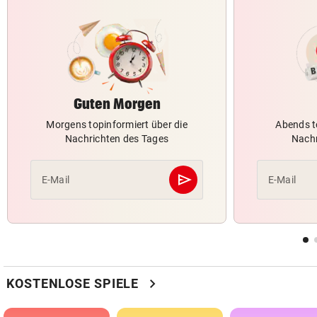
Guten Morgen
Morgens topinformiert über die
Abends t
Nachrichten des Tages
Nachr
send
E-Mail
E-Mail
Abschicken
chevron_right
KOSTENLOSE SPIELE