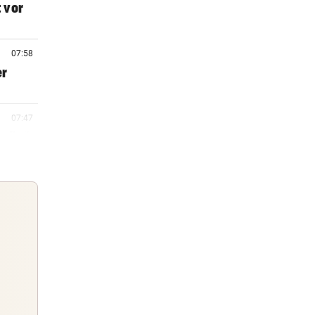
 vor
07:58
er
07:47
olin“
07:42
t für
06:29
rt um
Guten Morgen
Morgens topinformiert über die
06:11