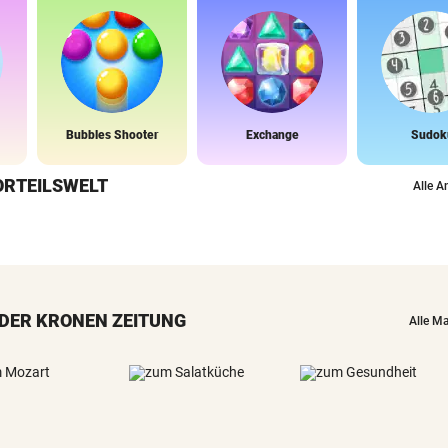
Bubbles Shooter
Exchange
Sudok
ORTEILSWELT
Alle A
DER KRONEN ZEITUNG
Alle M