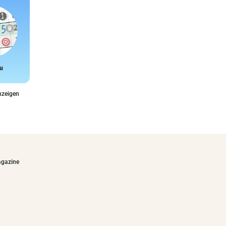
u
Snake
nzeigen
agazine