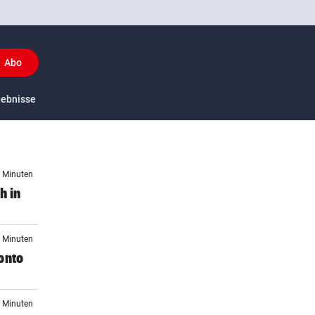
Abo
y
gebnisse
US-Sport
8 Minuten
h in
3 Minuten
onto
6 Minuten