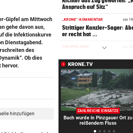
Richter aus Zug geworfen: „
Anspruch auf Sitz“
er-Gipfel am Mittwoch
„KRONE“-KOMMENTAR
vor 1
an gehe davon aus,
Strittiger Kanzler-Sager: Ab
er recht hat …
uf die Infektionskurve
von Dienstagabend.
TOPSPIELERIN
vor 3
rschreiten des
„Salzburg war für mich die e
Dynamik“. Ob dies
Wahl“
KRONE.TV
 hervor.
WM-TEAMCHEF STINKSAUER
vor 4
„Ratte“: Hat Cannavaro ein
Verräter im Team?
ARBEIT UND URLAUB
vor 4
Steirische Ärztin tauschte L
ZAHLREICHE EINSÄTZE
uelle hinzufügen
gegen „Traumschiff“
Bach wurde in Pinzgauer Ort zu
reißendem Fluss
PEDALE VERWECHSELT
vor 5