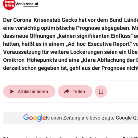
Von
krone.at
© Krone Multimedia GmbH & Co KG 2026
Muthgasse 2, 1190 Wien
Der Corona-Krisenstab Gecko hat vor dem Bund-Länd
eine vorsichtig optimistische Prognose abgegeben. M
dass neue Öffnungen „keinen signifikanten Einfluss“ a
hätten, heißt es in einem „Ad-hoc-Executive Report“ 
Voraussetzung für weitere Lockerungen seien ein Übe
Omikron-Höhepunkts und eine „klare Abflachung der 
derzeit schon gegeben ist, geht aus der Prognose nicht
play_arrow
Artikel anhören
Teilen
Kronen Zeitung als bevorzugte Google-Q