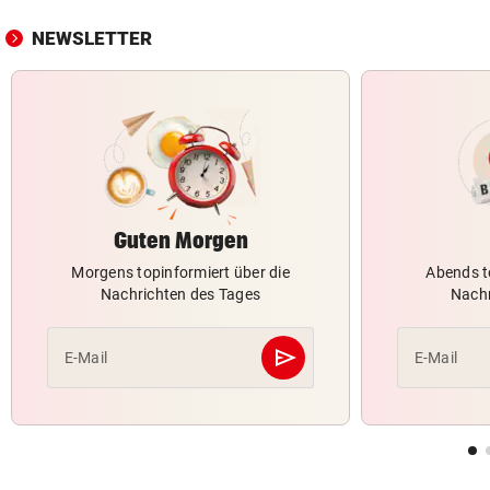
NEWSLETTER
Guten Morgen
Morgens topinformiert über die
Abends t
Nachrichten des Tages
Nachr
send
E-Mail
E-Mail
Abschicken