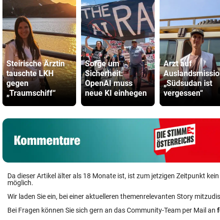
Steirische Ärztin
Sorge um
Arzt auf
tauschte LKH
Sicherheit:
Auslandsmissio
gegen
OpenAI muss
„Südsudan ist
„Traumschiff“
neue KI einhegen
vergessen“
Da dieser Artikel älter als 18 Monate ist, ist zum jetzigen Zeitpunkt k
möglich.
Wir laden Sie ein, bei einer aktuelleren themenrelevanten Story mitzudi
Bei Fragen können Sie sich gern an das Community-Team per Mail an