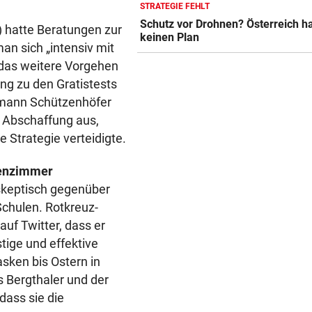
STRATEGIE FEHLT
FLUCH DER KARIBIK
Schutz vor Drohnen? Österreich h
Rückschlag kam für „Captai
 hatte Beratungen zur
keinen Plan
Colin“ im Zeitfahren
man sich „intensiv mit
 das weitere Vorgehen
UEFA BESTÄTIGT:
ng zu den Gratistests
Verdächtige Zahlungen an
rmann Schützenhöfer
Infantino-Mitarbeiterin
n Abschaffung aus,
HANDSCHRIFT VON PIG
Strategie verteidigte.
Tirolerinnen für diverse Top
im ORF bestellt
senzimmer
skeptisch gegenüber
Schulen. Rotkreuz-
uf Twitter, dass er
tige und effektive
sken bis Ostern in
 Bergthaler und der
dass sie die