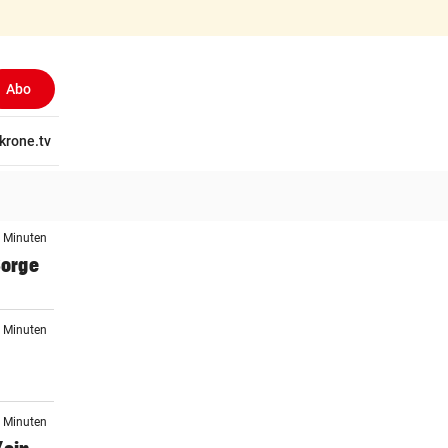
Abo
tschaft
krone.tv
Wissen
Gericht
Kolumnen
Freizeit
Reise
Ti
7 Minuten
Sorge
8 Minuten
9 Minuten