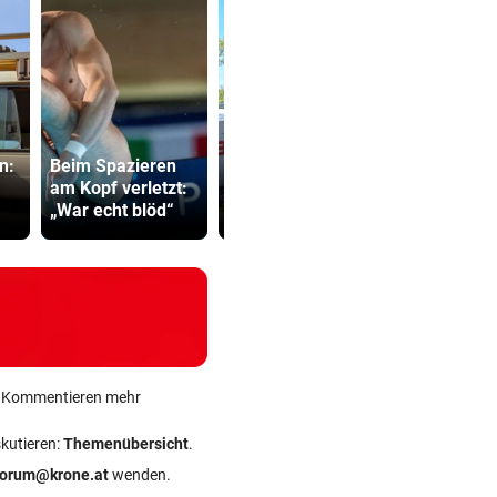
Wie
Verdächtig
n:
Beim Spazieren
Bezirksvorsteher
Zahlungen 
am Kopf verletzt:
Nevrivy an der MA
Infantino-
„War echt blöd“
7 scheitert
Mitarbeiter
ein Kommentieren mehr
skutieren:
Themenübersicht
.
forum@krone.at
wenden.