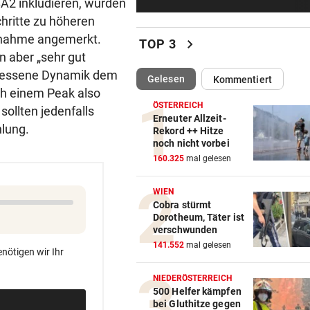
BA2 inkludieren, würden
Tiroler Seniorin (76) „verse
hritte zu höheren
Auto in Baugrube
ngnahme angemerkt.
chevron_right
TOP 3
TRAINER ZARIC DEUTLICH
 aber „sehr gut
Trotz 3:1 gegen WSG bleibt
emessene Dynamik dem
(ausgewählt)
Gelesen
Kommentiert
Altachern ein Problem
h einem Peak also
ÖSTERREICH
ollten jedenfalls
FÄHIGKEITEN BEDENKLICH
Erneuter Allzeit-
hlung.
Rekord ++ Hitze
Sorge um Sicherheit: OpenA
noch nicht vorbei
muss neue KI einhegen
160.325
mal gelesen
WARTEN AUF DEN SIEG?
WIEN
GAK-Heimstart: „Qualität ist
Cobra stürmt
ganz andere!“
Dorotheum, Täter ist
verschwunden
500 STATT FÜNF EURO
141.552
mal gelesen
nötigen wir Ihr
Falscher Spendensammler z
Paar über den Tisch
NIEDERÖSTERREICH
500 Helfer kämpfen
bei Gluthitze gegen
ANRAINER SCHILDERT