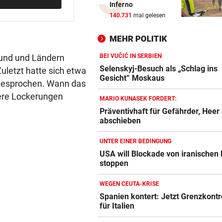
Inferno
Heftiges Beben riss Tiroler 
140.731
mal gelesen
Morgen aus Schlaf
MEHR POLITIK
WASSER WIRD KNAPP
Bund und Ländern
Im Südburgenland heißt es:
BEI VUČIĆ IN SERBIEN
Dusche statt Badewanne!
Selenskyj-Besuch als „Schlag ins
Zuletzt hatte sich etwa
Gesicht“ Moskaus
gesprochen. Wann das
BEI VUČIĆ IN SERBIEN
tere Lockerungen
MARIO KUNASEK FORDERT:
Selenskyj-Besuch als „Schla
Präventivhaft für Gefährder, Heer 
Gesicht“ Moskaus
abschieben
DRAMATISCHE VERLETZUNG
UNTER EINER BEDINGUNG
Bochum-Profi drohte nach Du
USA will Blockade von iranischen
Bein zu verlieren
stoppen
SKURRILES SPIEL
WEGEN CEUTA-KRISE
Zwangspause: „Seltsam! So
Spanien kontert: Jetzt Grenzkontr
etwas kommt nie vor“
für Italien