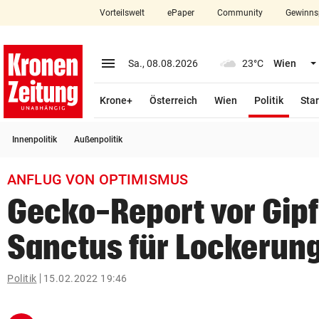
Vorteilswelt
ePaper
Community
Gewinns
close
Schließen
menu
Menü aufklappen
Sa., 08.08.2026
23°C
Wien
Abonnieren
(ausge
Krone+
Österreich
Wien
Politik
Star
account_circle
arrow_right
Anmelden
Innenpolitik
Außenpolitik
pin_drop
arrow_right
Bundesland auswäh
Wien
ANFLUG VON OPTIMISMUS
bookmark
Merkliste
Gecko-Report vor Gipf
Sanctus für Lockerun
Suchbegriff
search
eingeben
Politik
15.02.2022 19:46