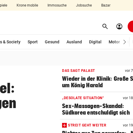
piele
Krone mobile
Immosuche
Jobsuche
Bazar
search
account_circle
Menü aufklappen
Suchen
wählt)
s & Society
Sport
Gesund
Ausland
Digital
Motor
Wir
len
DAS SAGT PALAST
vor 
Wieder in der Klinik: Große 
el:
um König Harald
gen
„DESOLATE SITUATION“
vor 1
Sex-Massagen-Skandal:
Südkorea entschuldigt sich
STREIT GEHT WEITER
vor 1