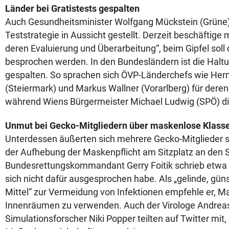
Länder bei Gratistests gespalten
Auch Gesundheitsminister Wolfgang Mückstein (Grüne)
Teststrategie in Aussicht gestellt. Derzeit beschäftige 
deren Evaluierung und Überarbeitung“, beim Gipfel soll
besprochen werden. In den Bundesländern ist die Haltu
gespalten. So sprachen sich ÖVP-Länderchefs wie He
(Steiermark) und Markus Wallner (Vorarlberg) für dere
während Wiens Bürgermeister Michael Ludwig (SPÖ) die 
Unmut bei Gecko-Mitgliedern über maskenlose Klas
Unterdessen äußerten sich mehrere Gecko-Mitglieder 
der Aufhebung der Maskenpflicht am Sitzplatz an den 
Bundesrettungskommandant Gerry Foitik schrieb etwa a
sich nicht dafür ausgesprochen habe. Als „gelinde, güns
Mittel“ zur Vermeidung von Infektionen empfehle er, Ma
Innenräumen zu verwenden. Auch der Virologe Andreas
Simulationsforscher Niki Popper teilten auf Twitter mit, 