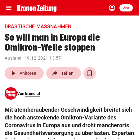
menu
account_circle
Navigation
Anmelden
Abo
close
Schließen
ein-/ausklappen
DRASTISCHE MASSNAHMEN
Abonnieren
So will man in Europa die
Omikron-Welle stoppen
account_circle
arrow_right
Anmelden
Ausland
19.12.2021 13:57
pin_drop
arrow_right
Bundesland auswäh
Wien
play_arrow
Anhören
Teilen
bookmark
Merkliste
Von
krone.at
Suchbegriff
search
Mit atemberaubender Geschwindigkeit breitet sich
eingeben
die hoch ansteckende Omikron-Variante des
Coronavirus in Europa aus und droht mancherorts
die Gesundheitsversorgung zu überlasten. Experten