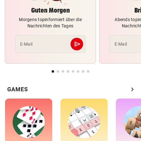
Guten Morgen
Br
Morgens topinformiert über die
Abends topin
Nachrichten des Tages
Nachrich
send
E-Mail
E-Mail
Abschicken
chevron_right
GAMES