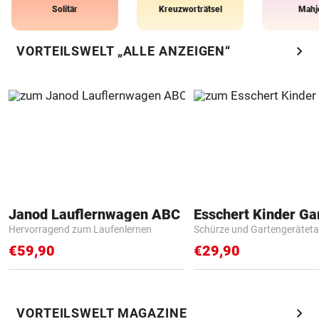
Solitär
Kreuzworträtsel
Mahj
chevron_right
VORTEILSWELT „ALLE ANZEIGEN“
Janod Lauflernwagen ABC
Hervorragend zum Laufenlernen
Schürze und Gartengerätet
€59,90
€29,90
chevron_right
VORTEILSWELT MAGAZINE