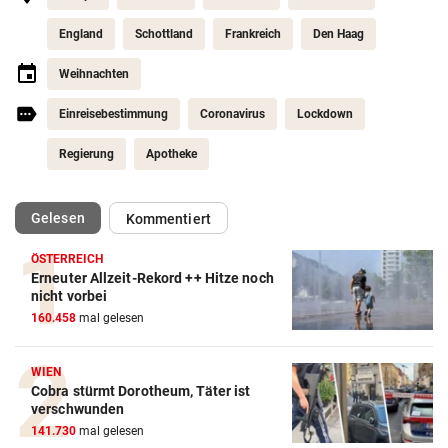
England
Schottland
Frankreich
Den Haag
Weihnachten
Einreisebestimmung
Coronavirus
Lockdown
Regierung
Apotheke
(ausgewählt)
Gelesen
Kommentiert
ÖSTERREICH
Erneuter Allzeit-Rekord ++ Hitze noch
nicht vorbei
160.458
mal gelesen
WIEN
Cobra stürmt Dorotheum, Täter ist
verschwunden
141.730
mal gelesen