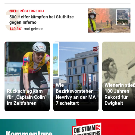
NIEDERÖSTERREICH
500 Helfer kämpfen bei Gluthitze
gegen Inferno
140.841
mal gelesen
Wie
Wienerin stie
Rückschlag kam
Bezirksvorsteher
100 Jahren
für „Captain Colin“
Nevrivy an der MA
Rekord für
im Zeitfahren
7 scheitert
Ewigkeit