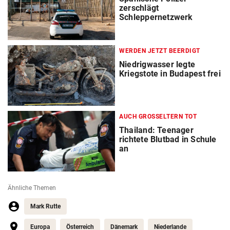
zerschlägt
Schleppernetzwerk
WERDEN JETZT BEERDIGT
Niedrigwasser legte
Kriegstote in Budapest frei
AUCH GROSSELTERN TOT
Thailand: Teenager
richtete Blutbad in Schule
an
Ähnliche Themen
Mark Rutte
Europa
Österreich
Dänemark
Niederlande