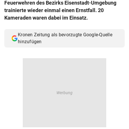
Feuerwehren des Bezirks Eisenstadt-Umgebung
© Krone Multimedia GmbH & Co KG 2026
trainierte wieder einmal einen Ernstfall. 20
Muthgasse 2, 1190 Wien
Kameraden waren dabei im Einsatz.
Kronen Zeitung als bevorzugte Google-Quelle
hinzufügen