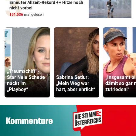
Erneuter Allzeit-Rekord ++ Hitze noch
nicht vorbei
151.536
mal gelesen
„Traumschiff“-
Star Nele Schepe
Sabrina Setlur:
„Insgesamt bi
nackt im
„Mein Weg war
damit so gar n
„Playboy“
hart, aber ehrlich“
zufrieden!“