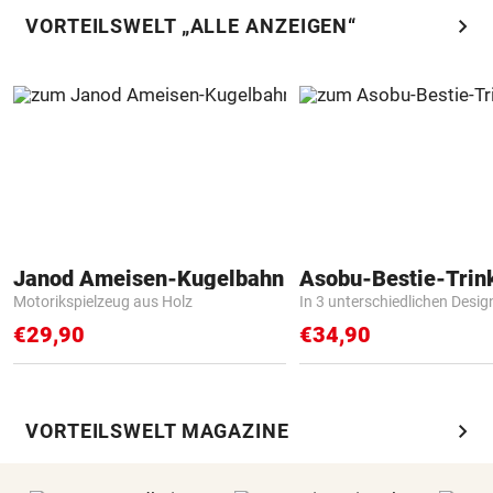
chevron_right
VORTEILSWELT „ALLE ANZEIGEN“
Janod Ameisen-Kugelbahn
Asobu-Bestie-Trin
Motorikspielzeug aus Holz
In 3 unterschiedlichen Desig
€29,90
€34,90
chevron_right
VORTEILSWELT MAGAZINE