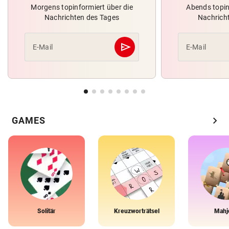
Morgens topinformiert über die
Abends topin
Nachrichten des Tages
Nachrich
send
E-Mail
E-Mail
Abschicken
chevron_right
GAMES
Solitär
Kreuzworträtsel
Mahj