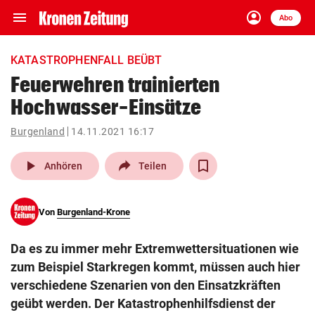
menu
account_circle
Navigation
Anmelden
Abo
close
Schließen
ein-/ausklappen
KATASTROPHENFALL BEÜBT
Abonnieren
Feuerwehren trainierten
Hochwasser-Einsätze
account_circle
arrow_right
Anmelden
Burgenland
14.11.2021 16:17
pin_drop
arrow_right
Bundesland auswäh
Wien
play_arrow
Anhören
Teilen
bookmark
Merkliste
Von
Burgenland-Krone
Suchbegriff
search
Da es zu immer mehr Extremwettersituationen wie
eingeben
zum Beispiel Starkregen kommt, müssen auch hier
verschiedene Szenarien von den Einsatzkräften
geübt werden. Der Katastrophenhilfsdienst der