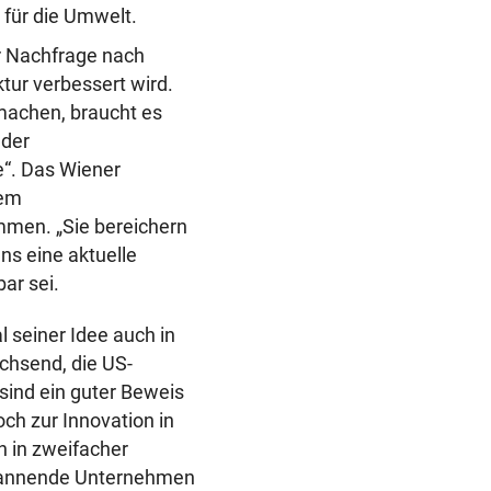
 für die Umwelt.
r Nachfrage nach
ktur verbessert wird.
machen, braucht es
 der
e“. Das Wiener
nem
mmen. „Sie bereichern
ns eine aktuelle
ar sei.
 seiner Idee auch in
chsend, die US-
ind ein guter Beweis
och zur Innovation in
h in zweifacher
 spannende Unternehmen