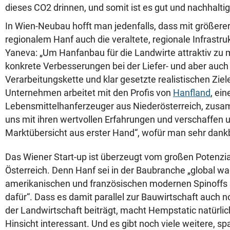
dieses CO2 drinnen, und somit ist es gut und nachhaltig
In Wien-Neubau hofft man jedenfalls, dass mit größere
regionalem Hanf auch die veraltete, regionale Infrastru
Yaneva: „Um Hanfanbau für die Landwirte attraktiv zu 
konkrete Verbesserungen bei der Liefer- und aber auch
Verarbeitungskette und klar gesetzte realistischen Ziel
Unternehmen arbeitet mit den Profis von
Hanfland
, ei
Lebensmittelhanferzeuger aus Niederösterreich, zusa
uns mit ihren wertvollen Erfahrungen und verschaffen u
Marktübersicht aus erster Hand“, wofür man sehr dankb
Das Wiener Start-up ist überzeugt vom großen Potenzial
Österreich. Denn Hanf sei in der Baubranche „global wa
amerikanischen und französischen modernen Spinoffs s
dafür“. Dass es damit parallel zur Bauwirtschaft auch n
der Landwirtschaft beiträgt, macht Hempstatic natürlic
Hinsicht interessant. Und es gibt noch viele weitere,