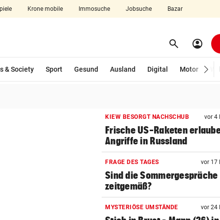
piele
Krone mobile
Immosuche
Jobsuche
Bazar
search
account_circle
Menü aufklappen
Suchen
s & Society
Sport
Gesund
Ausland
Digital
Motor
Wir
len
KIEW BESORGT NACHSCHUB
vor 4
Frische US-Raketen erlaub
Angriffe in Russland
FRAGE DES TAGES
vor 17
Sind die Sommergespräche
zeitgemäß?
MYSTERIÖSE UMSTÄNDE
vor 24