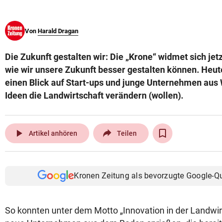
© Krone Multimedia GmbH & Co KG 2026
Muthgasse 2, 1190 Wien
Von
Harald Dragan
Die Zukunft gestalten wir: Die „Krone“ widmet sich jetz
wie wir unsere Zukunft besser gestalten können. Heut
einen Blick auf Start-ups und junge Unternehmen aus W
Ideen die Landwirtschaft verändern (wollen).
play_arrow
Artikel anhören
Teilen
Kronen Zeitung als bevorzugte Google-Q
So konnten unter dem Motto „Innovation in der Landwirt