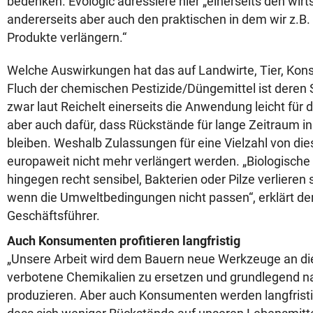
bedenken. Evologic adressiere hier „einerseits den wirt
andererseits aber auch den praktischen in dem wir z.B. 
Produkte verlängern.“
Welche Auswirkungen hat das auf Landwirte, Tier, K
Fluch der chemischen Pestizide/Düngemittel ist deren 
zwar laut Reichelt einerseits die Anwendung leicht für 
aber auch dafür, dass Rückstände für lange Zeitraum i
bleiben. Weshalb Zulassungen für eine Vielzahl von di
europaweit nicht mehr verlängert werden. „Biologische 
hingegen recht sensibel, Bakterien oder Pilze verlieren sc
wenn die Umweltbedingungen nicht passen“, erklärt der
Geschäftsführer.
Auch Konsumenten profitieren langfristig
„Unsere Arbeit wird dem Bauern neue Werkzeuge an di
verbotene Chemikalien zu ersetzen und grundlegend na
produzieren. Aber auch Konsumenten werden langfristig