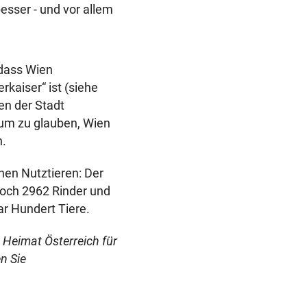
esser - und vor allem
 dass Wien
kaiser“ ist (siehe
en der Stadt
aum zu glauben, Wien
n.
hen Nutztieren: Der
noch 2962 Rinder und
ar Hundert Tiere.
e Heimat Österreich für
n Sie