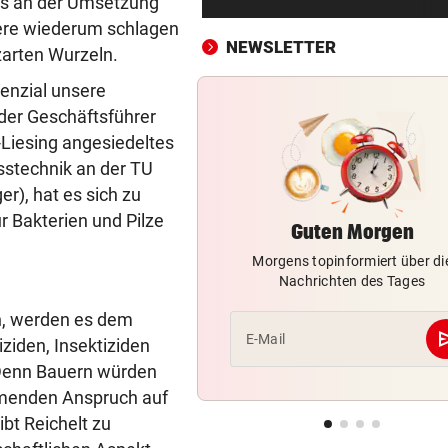
ts an der Umsetzung
Nagelsmann? „Wie das 3 Ja
dere wiederum schlagen
abgelaufen ist …“
NEWSLETTER
 zarten Wurzeln.
„WUNDER IM ANMARSCH“
vor eine
enzial unsere
Ö3-Star Gabi Hiller teilt
der Geschäftsführer
zuckersüße Baby-News
n-Liesing angesiedeltes
stechnik an der TU
42 FLORIANI IM EINSATZ
vor eine
r), hat es sich zu
Schwammerlsucher in steil
Gelände gestürzt
r Bakterien und Pilze
Guten Morgen
Morgens topinformiert über di
NACH ANSTURM AUF CEUTA
vor eine
Nachrichten des Tages
Streit zwischen Rom und Ma
Brunner vermittelt
en, werden es dem
se
E-Mail
ziden, Insektiziden
ZUR LAGE DER PARTEIEN
vor eine
 Denn Bauern würden
FPÖ immer stärker, zieht j
hmenden Anspruch auf
die ÖVP-Reißleine?
bt Reichelt zu
AM HEIMWEG
vor eine