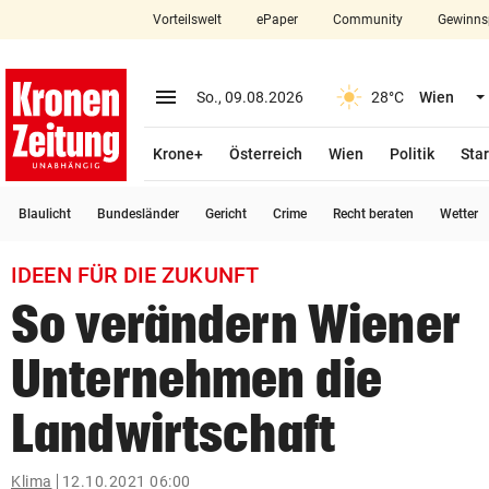
Vorteilswelt
ePaper
Community
Gewinns
close
Schließen
menu
Menü aufklappen
So., 09.08.2026
28°C
Wien
Abonnieren
Krone+
Österreich
Wien
Politik
Star
account_circle
arrow_right
Anmelden
Blaulicht
Bundesländer
Gericht
Crime
Recht beraten
Wetter
pin_drop
arrow_right
Bundesland auswäh
Wien
IDEEN FÜR DIE ZUKUNFT
bookmark
Merkliste
So verändern Wiener
Unternehmen die
Suchbegriff
search
eingeben
Landwirtschaft
Klima
12.10.2021 06:00