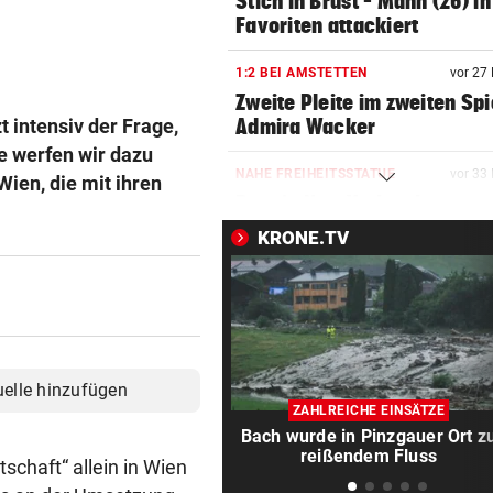
Stich in Brust – Mann (26) in
Favoriten attackiert
1:2 BEI AMSTETTEN
vor 27
Zweite Pleite im zweiten Spi
t intensiv der Frage,
Admira Wacker
e werfen wir dazu
NAHE FREIHEITSSTATUE
vor 33
ien, die mit ihren
Boot in New York gekentert 
Frau und Säugling tot
KRONE.TV
DÜRRE UND HITZE
vor eine
Italiens größter Fluss ist nu
noch ein Rinnsal
AUF MARIAHILFER STRASSE
vor eine
uelle hinzufügen
Mann mit Stanleymesser in
ZAHLREICHE EINSÄTZE
Gesicht gestochen
Bach wurde in Pinzgauer Ort z
reißendem Fluss
schaft“ allein in Wien
DFB-PROFI PACKT AUS:
vor eine