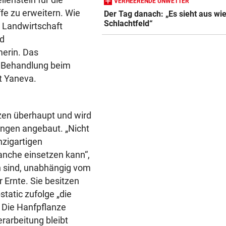
VERHEERENDE UNWETTER
e zu erweitern. Wie
Der Tag danach: „Es sieht aus wi
Schlachtfeld“
r Landwirtschaft
nd
merin. Das
e Behandlung beim
t Yaneva.
zen überhaupt und wird
ngen angebaut. „Nicht
nzigartigen
anche einsetzen kann“,
n sind, unabhängig vom
Ernte. Sie besitzen
tatic zufolge „die
 Die Hanfpflanze
rarbeitung bleibt