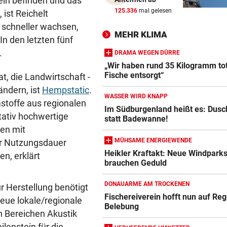
eln befinden und das
WAREN ES JÄGER?
vor 2
125.336
mal gelesen
ist Reichelt
Frau entdeckte Einschusslo
 schneller wachsen,
ihrem Auto
MEHR KLIMA
In den letzten fünf
.
JEDE 5. IST GEFÄHRDET
vor 2
DRAMA WEGEN DÜRRE
Armut: Kindererziehung kos
„Wir haben rund 35 Kilogramm to
Fische entsorgt“
Frauen die Pension
t, die Landwirtschaft -
ändern, ist
Hempstatic
.
WASSER WIRD KNAPP
MIT DROGEN IM GEPÄCK
vor 2
stoffe aus regionalen
Im Südburgenland heißt es: Dusc
Mädchen (8) von E-Scooter
tativ hochwertige
statt Badewanne!
Fahrer niedergerast
en mit
MÜHSAME ENERGIEWENDE
rer Nutzungsdauer
Heikler Kraftakt: Neue Windpark
n, erklärt
brauchen Geduld
DONAUARME AM TROCKENEN
ur Herstellung benötigt
Fischereiverein hofft nun auf Re
eue lokale/regionale
Belebung
en Bereichen Akustik
lenstein für die