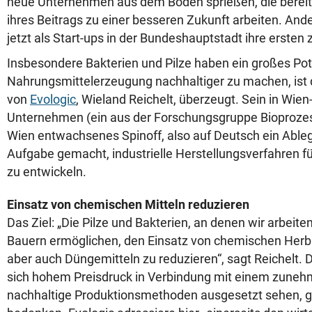
neue Unternehmen aus dem Boden sprießen, die berei
ihres Beitrags zu einer besseren Zukunft arbeiten. An
jetzt als Start-ups in der Bundeshauptstadt ihre ersten
Insbesondere Bakterien und Pilze haben ein großes Pot
Nahrungsmittelerzeugung nachhaltiger zu machen, ist 
von
Evologic
, Wieland Reichelt, überzeugt. Sein in Wie
Unternehmen (ein aus der Forschungsgruppe Bioprozes
Wien entwachsenes Spinoff, also auf Deutsch ein Ablege
Aufgabe gemacht, industrielle Herstellungsverfahren fü
zu entwickeln.
Einsatz von chemischen Mitteln reduzieren
Das Ziel: „Die Pilze und Bakterien, an denen wir arbeit
Bauern ermöglichen, den Einsatz von chemischen Herbi
aber auch Düngemitteln zu reduzieren“, sagt Reichelt.
sich hohem Preisdruck in Verbindung mit einem zune
nachhaltige Produktionsmethoden ausgesetzt sehen, gi