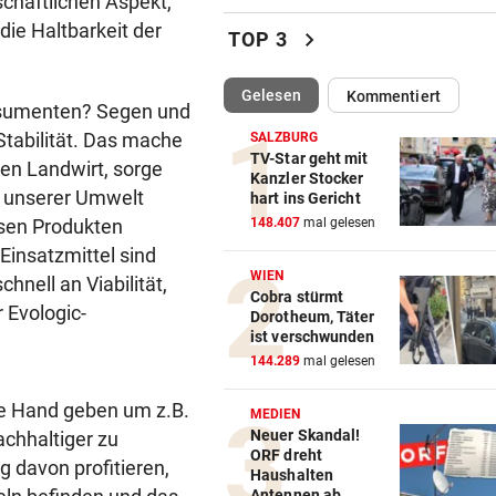
schaftlichen Aspekt,
Fußgänger getötet: Lenker
die Haltbarkeit der
chevron_right
TOP 3
flüchtet nach Unfall
(ausgewählt)
Gelesen
Kommentiert
SERIE GEHT WEITER
vor eine
onsumenten? Segen und
Säure-Einbrecher in Wien-
Stabilität. Das mache
SALZBURG
Ottakring am Werk
TV-Star geht mit
den Landwirt, sorge
Kanzler Stocker
n unserer Umwelt
hart ins Gericht
ALLE TITEL WEG, ABER:
vor 2
esen Produkten
148.407
mal gelesen
Ex-Prinz Andrew soll royale
Einsatzmittel sind
Begräbnis erhalten
WIEN
hnell an Viabilität,
Cobra stürmt
NACH „KRONE“-BERICHT
vor 2
 Evologic-
Dorotheum, Täter
ORF beruhigt: „Meiste mehr
ist verschwunden
einen Empfangsweg“
144.289
mal gelesen
DEUTLICHE WORTE
vor 2
e Hand geben um z.B.
MEDIEN
„Katastrophal“: Benatia re
Neuer Skandal!
chhaltiger zu
ORF dreht
mit Ex-Klub ab
 davon profitieren,
Haushalten
Antennen ab