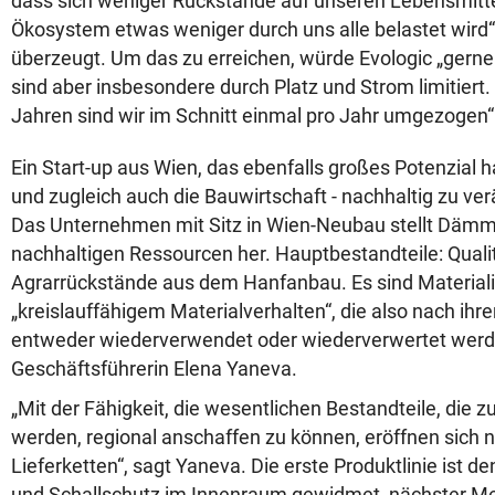
dass sich weniger Rückstände auf unseren Lebensmitt
Ökosystem etwas weniger durch uns alle belastet wird“, 
überzeugt. Um das zu erreichen, würde Evologic „gerne
sind aber insbesondere durch Platz und Strom limitiert. 
Jahren sind wir im Schnitt einmal pro Jahr umgezogen“
Ein Start-up aus Wien, das ebenfalls großes Potenzial ha
und zugleich auch die Bauwirtschaft - nachhaltig zu ver
Das Unternehmen mit Sitz in Wien-Neubau stellt Dämm
nachhaltigen Ressourcen her. Hauptbestandteile: Quali
Agrarrückstände aus dem Hanfanbau. Es sind Materiali
„kreislauffähigem Materialverhalten“, die also nach ih
entweder wiederverwendet oder wiederverwertet werde
Geschäftsführerin Elena Yaneva.
„Mit der Fähigkeit, die wesentlichen Bestandteile, die z
werden, regional anschaffen zu können, eröffnen sich n
Lieferketten“, sagt Yaneva. Die erste Produktlinie ist d
und Schallschutz im Innenraum gewidmet, nächster Mei