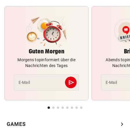
Guten Morgen
Br
Morgens topinformiert über die
Abends topin
Nachrichten des Tages
Nachrich
send
E-Mail
E-Mail
Abschicken
chevron_right
GAMES