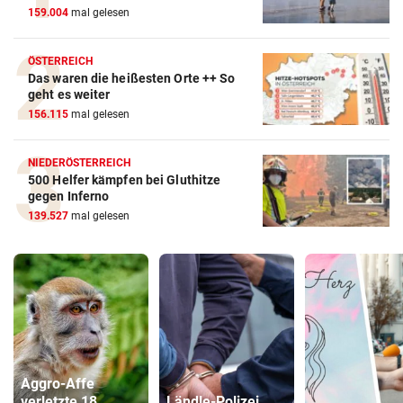
159.004
mal gelesen
ÖSTERREICH
Das waren die heißesten Orte ++ So
geht es weiter
156.115
mal gelesen
NIEDERÖSTERREICH
500 Helfer kämpfen bei Gluthitze
gegen Inferno
139.527
mal gelesen
Aggro-Affe
verletzte 18
Ländle-Polizei