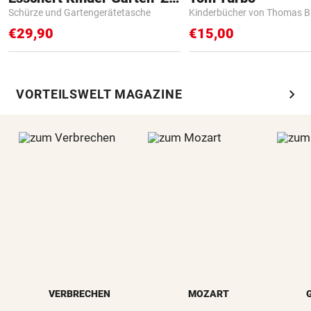
Schürze und Gartengerätetasche
Kinderbücher von Thomas B
€29,90
€15,00
chevron_right
VORTEILSWELT MAGAZINE
VERBRECHEN
MOZART