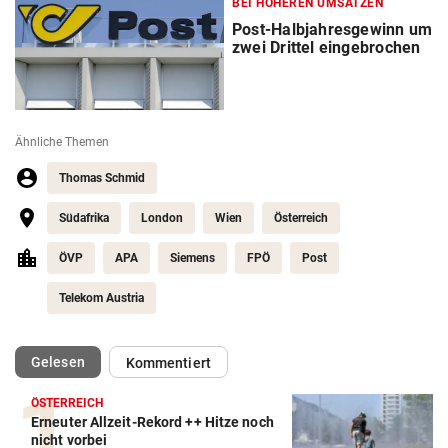
BEI HÖHEREN UMSÄTZEN
Post-Halbjahresgewinn um
zwei Drittel eingebrochen
Ähnliche Themen
Thomas Schmid
Südafrika
London
Wien
Österreich
ÖVP
APA
Siemens
FPÖ
Post
Telekom Austria
(ausgewählt)
Gelesen
Kommentiert
ÖSTERREICH
Erneuter Allzeit-Rekord ++ Hitze noch
nicht vorbei