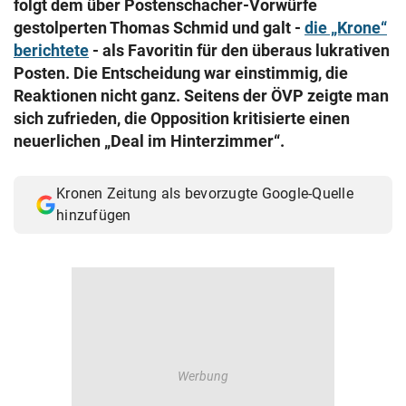
folgt dem über Postenschacher-Vorwürfe
© Krone Multimedia GmbH & Co KG 2026
gestolperten Thomas Schmid und galt -
die „Krone“
Muthgasse 2, 1190 Wien
berichtete
- als Favoritin für den überaus lukrativen
Posten. Die Entscheidung war einstimmig, die
Reaktionen nicht ganz. Seitens der ÖVP zeigte man
sich zufrieden, die Opposition kritisierte einen
neuerlichen „Deal im Hinterzimmer“.
Kronen Zeitung als bevorzugte Google-Quelle
hinzufügen