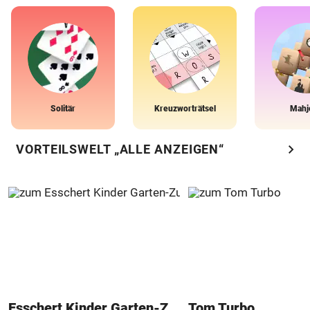
Solitär
Kreuzworträtsel
Mahj
chevron_right
VORTEILSWELT „ALLE ANZEIGEN“
Esschert Kinder Garten-Zubehör
Tom Turbo