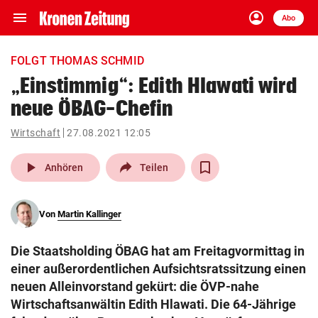
menu
account_circle
Navigation
Anmelden
Abo
close
Schließen
ein-/ausklappen
FOLGT THOMAS SCHMID
Abonnieren
„Einstimmig“: Edith Hlawati wird
neue ÖBAG-Chefin
account_circle
arrow_right
Anmelden
Wirtschaft
27.08.2021 12:05
pin_drop
arrow_right
Bundesland auswäh
Wien
play_arrow
Anhören
Teilen
bookmark
Merkliste
Von
Martin Kallinger
Suchbegriff
search
Die Staatsholding ÖBAG hat am Freitagvormittag in
eingeben
einer außerordentlichen Aufsichtsratssitzung einen
neuen Alleinvorstand gekürt: die ÖVP-nahe
Wirtschaftsanwältin Edith Hlawati. Die 64-Jährige