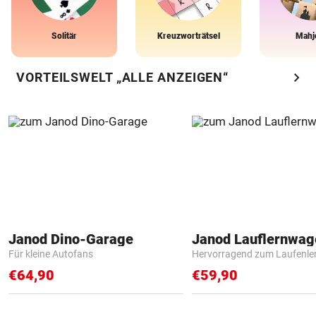
Solitär
Kreuzworträtsel
Mahj
chevron_right
VORTEILSWELT „ALLE ANZEIGEN“
Janod Dino-Garage
Janod Lauflernwa
Für kleine Autofans
Hervorragend zum Laufenle
€64,90
€59,90