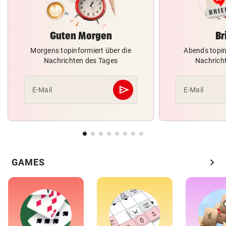
Guten Morgen
Br
Morgens topinformiert über die
Abends topin
Nachrichten des Tages
Nachrich
send
E-Mail
E-Mail
Abschicken
chevron_right
GAMES