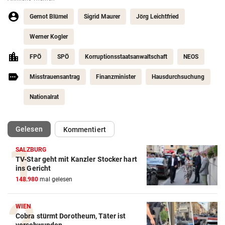
Gernot Blümel
Sigrid Maurer
Jörg Leichtfried
Werner Kogler
FPÖ
SPÖ
Korruptionsstaatsanwaltschaft
NEOS
Misstrauensantrag
Finanzminister
Hausdurchsuchung
Nationalrat
(ausgewählt)
Gelesen
Kommentiert
SALZBURG
TV-Star geht mit Kanzler Stocker hart
ins Gericht
148.980
mal gelesen
WIEN
Cobra stürmt Dorotheum, Täter ist
verschwunden