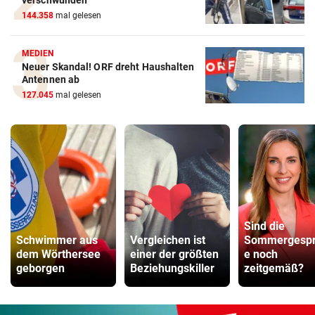
144.358
mal gelesen
MEDIEN
Neuer Skandal! ORF dreht Haushalten
Antennen ab
127.045
mal gelesen
Sind die
Schwimmer aus
Vergleichen ist
Sommergesp
dem Wörthersee
einer der größten
e noch
geborgen
Beziehungskiller
zeitgemäß?