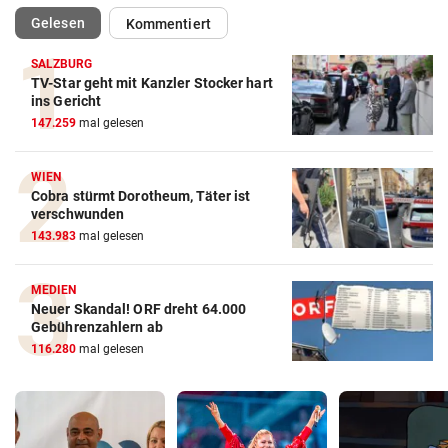
(ausgewählt)
Gelesen
Kommentiert
SALZBURG
TV-Star geht mit Kanzler Stocker hart
ins Gericht
147.259
mal gelesen
WIEN
Cobra stürmt Dorotheum, Täter ist
verschwunden
143.983
mal gelesen
MEDIEN
Neuer Skandal! ORF dreht 64.000
Gebührenzahlern ab
116.280
mal gelesen