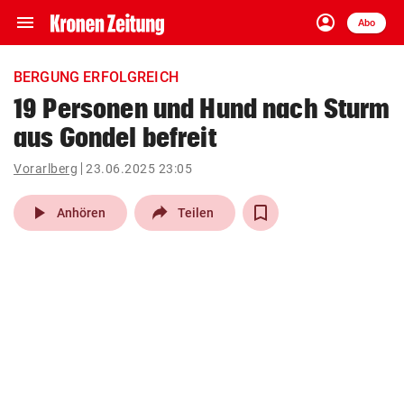
menu
account_circle
Navigation
Anmelden
Abo
close
Schließen
ein-/ausklappen
BERGUNG ERFOLGREICH
Abonnieren
19 Personen und Hund nach Sturm
aus Gondel befreit
account_circle
arrow_right
Anmelden
Vorarlberg
23.06.2025 23:05
pin_drop
arrow_right
Bundesland auswäh
Wien
play_arrow
Anhören
Teilen
bookmark
Merkliste
Suchbegriff
search
eingeben