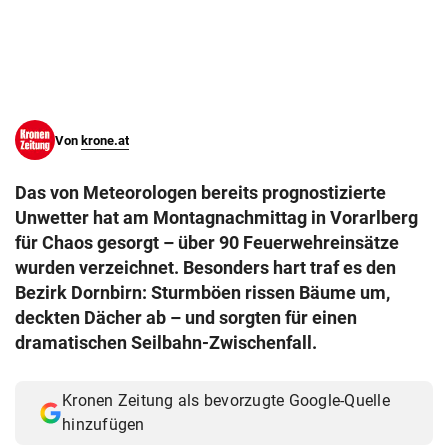
© Krone Multimedia GmbH & Co KG 2026
Muthgasse 2, 1190 Wien
Von
krone.at
Das von Meteorologen bereits prognostizierte
Unwetter hat am Montagnachmittag in Vorarlberg
für Chaos gesorgt – über 90 Feuerwehreinsätze
wurden verzeichnet. Besonders hart traf es den
Bezirk Dornbirn: Sturmböen rissen Bäume um,
deckten Dächer ab – und sorgten für einen
dramatischen Seilbahn-Zwischenfall.
Kronen Zeitung als bevorzugte Google-Quelle
hinzufügen