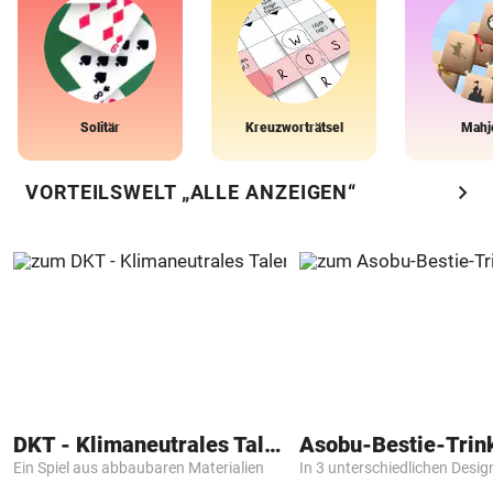
Solitär
Kreuzworträtsel
Mahj
chevron_right
VORTEILSWELT „ALLE ANZEIGEN“
DKT - Klimaneutrales Talent
Asobu-Bestie-Trin
Ein Spiel aus abbaubaren Materialien
In 3 unterschiedlichen Desig