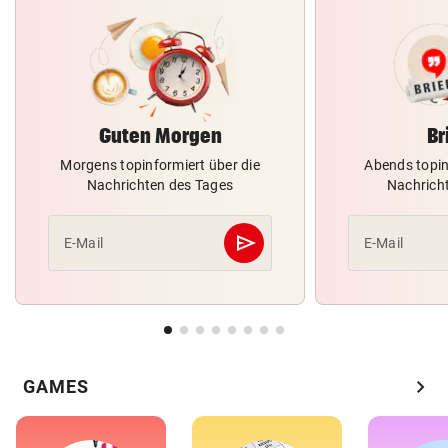
Guten Morgen
Br
Morgens topinformiert über die
Abends topin
Nachrichten des Tages
Nachrich
send
E-Mail
E-Mail
Abschicken
chevron_right
GAMES