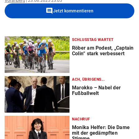
Vorarlberg
23.06.2025 23:05
comment
Jetzt kommentieren
SCHLUSSTAG WARTET
Röber am Podest, „Captain
Colin“ stark verbessert
ACH, ÜBRIGENS...
Marokko – Nabel der
Fußballwelt
NACHRUF
Monika Helfer: Die Dame
mit der gedämpften
Stimme