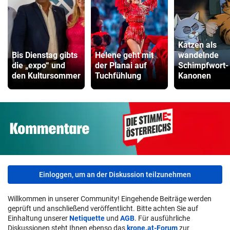
Katzen als
Bis Dienstag gibts
Helene geht mit
wandelnde
die „expo“ und
der Planai auf
Schimpfwort-
den Kultursommer
Tuchfühlung
Kanonen
Einloggen, um an der Diskussion teilzunehmen
Willkommen in unserer Community! Eingehende Beiträge werden
geprüft und anschließend veröffentlicht. Bitte achten Sie auf
Einhaltung unserer
Netiquette
und
AGB
. Für ausführliche
Diskussionen steht Ihnen ebenso das
krone.at-Forum
zur