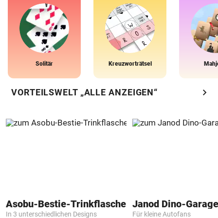
Solitär
Kreuzworträtsel
Mahj
chevron_right
VORTEILSWELT „ALLE ANZEIGEN“
Asobu-Bestie-Trinkflasche
Janod Dino-Garag
In 3 unterschiedlichen Designs
Für kleine Autofans