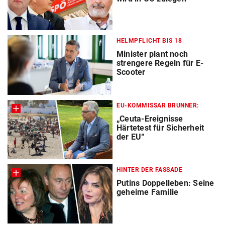
HELMPFLICHT BIS 18
Minister plant noch
strengere Regeln für E-
Scooter
EU-KOMMISSAR BRUNNER:
„Ceuta-Ereignisse
Härtetest für Sicherheit
der EU“
HINTER DER FASSADE
Putins Doppelleben: Seine
geheime Familie