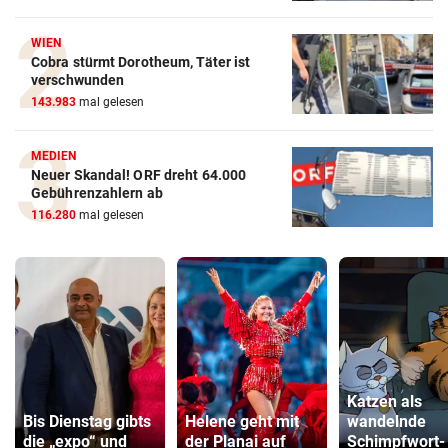
WIEN
Cobra stürmt Dorotheum, Täter ist
verschwunden
143.983
mal gelesen
MEDIEN
Neuer Skandal! ORF dreht 64.000
Gebührenzahlern ab
116.280
mal gelesen
Katzen als
Bis Dienstag gibts
Helene geht mit
wandelnde
die „expo“ und
der Planai auf
Schimpfwort-