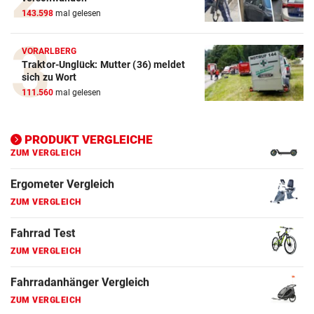
143.598
mal gelesen
E-Bike Vergleich
ZUM VERGLEICH
VORARLBERG
Traktor-Unglück: Mutter (36) meldet
Elektro-Scooter Vergleich
sich zu Wort
ZUM VERGLEICH
111.560
mal gelesen
Ergometer Vergleich
ZUM VERGLEICH
PRODUKT VERGLEICHE
Fahrrad Test
ZUM VERGLEICH
Fahrradanhänger Vergleich
ZUM VERGLEICH
Faszienrolle Vergleich
ZUM VERGLEICH
Hoverboard Vergleich