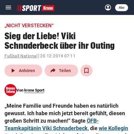
menu
account_circle
Navigation
Anmelden
Abo
close
Schließen
ein-/ausklappen
„NICHT VERSTECKEN“
Abonnieren
Sieg der Liebe! Viki
Schnaderbeck über ihr Outing
account_circle
arrow_right
Anmelden
Fußball National
20.12.2019 07:11
pin_drop
arrow_right
Bundesland auswäh
Wien
play_arrow
Anhören
Teilen
bookmark
Merkliste
Von
krone Sport
Suchbegriff
search
„Meine Familie und Freunde haben es natürlich
eingeben
gewusst. Ich habe mich jetzt bereit gefühlt, diesen
großen Schritt zu machen!“ Sagte
ÖFB-
Teamkapitänin Viki Schnaderbeck,
die
wie Kollegin