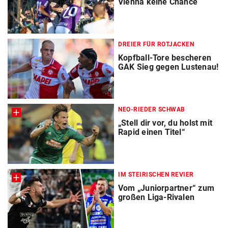
Vienna keine Chance
DREIER FÜR ROTJACKEN
Kopfball-Tore bescheren
GAK Sieg gegen Lustenau!
NEO-RIEDER SCHWAB
„Stell dir vor, du holst mit
Rapid einen Titel“
IM STEIRISCHEN REVIER
Vom „Juniorpartner“ zum
großen Liga-Rivalen