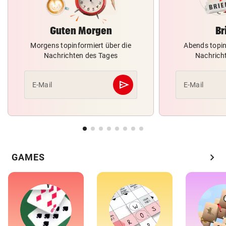
Guten Morgen
Br
Morgens topinformiert über die
Abends topin
Nachrichten des Tages
Nachrich
send
E-Mail
E-Mail
Abschicken
chevron_right
GAMES