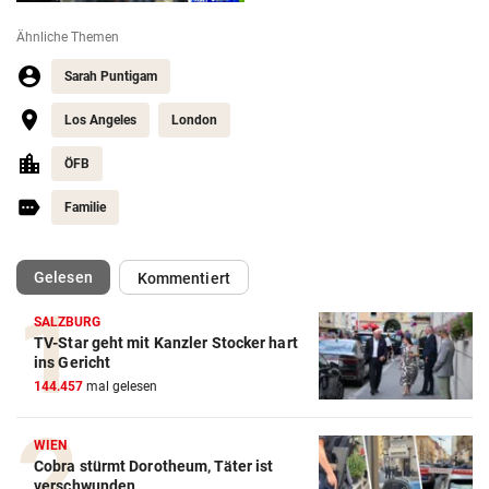
Ähnliche Themen
Sarah Puntigam
Los Angeles
London
ÖFB
Familie
(ausgewählt)
Gelesen
Kommentiert
SALZBURG
TV-Star geht mit Kanzler Stocker hart
Action-Cam Vergleich
ins Gericht
144.457
mal gelesen
ZUM VERGLEICH
Crosstrainer Vergleich
WIEN
Cobra stürmt Dorotheum, Täter ist
ZUM VERGLEICH
verschwunden