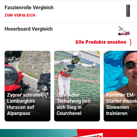
ZUM VERGLEICH
Kinderfahrrad Vergleich
ZUM VERGLEICH
Alle Produkte ansehen
Zyprer schrottet
ÖSV-Adler
Kärntner EM-
Lamborghini
Tschofenig holt
Starter musst
Huracan auf
sich Sieg in
Slowenien
Alpenpass
Courchevel
trainieren