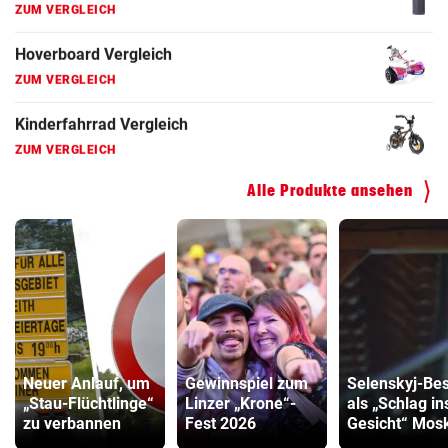
ZUM VERGLEICH
Hoverboard Vergleich
ZUM VERGLEICH
Kinderfahrrad Vergleich
ZUM VERGLEICH
Alle Produkte ansehen
Neuer Anlauf, um
Gewinnspiel zum
Selenskyj-Be
„Stau-Flüchtlinge“
Linzer „Krone“-
als „Schlag in
zu verbannen
Fest 2026
Gesicht“ Mos