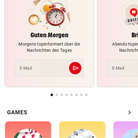
Guten Morgen
Br
Morgens topinformiert über die
Abends topin
Nachrichten des Tages
Nachrich
send
E-Mail
E-Mail
Abschicken
chevron_right
GAMES