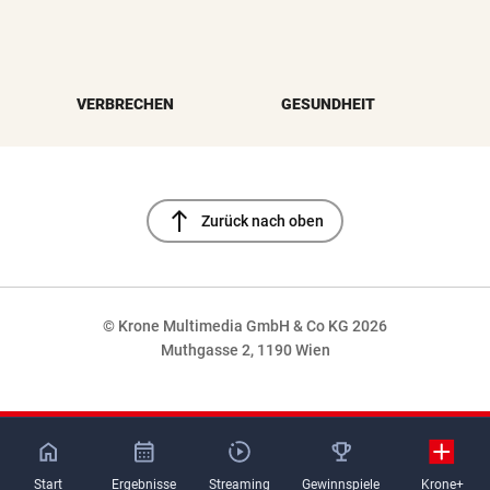
VERBRECHEN
GESUNDHEIT
north
Zurück nach oben
© Krone Multimedia GmbH & Co KG 2026
Muthgasse 2, 1190 Wien
NaN%
Start
Ergebnisse
Streaming
Gewinnspiele
Krone+