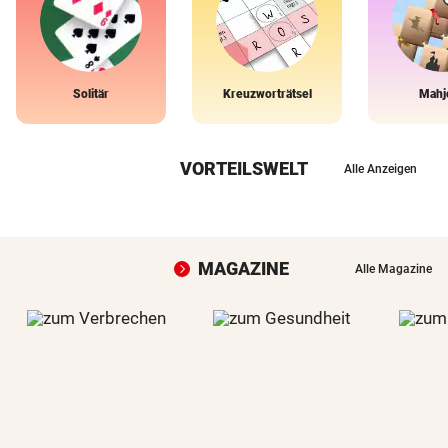
Solitär
Kreuzworträtsel
Mahj
VORTEILSWELT
Alle Anzeigen
MAGAZINE
Alle Magazine