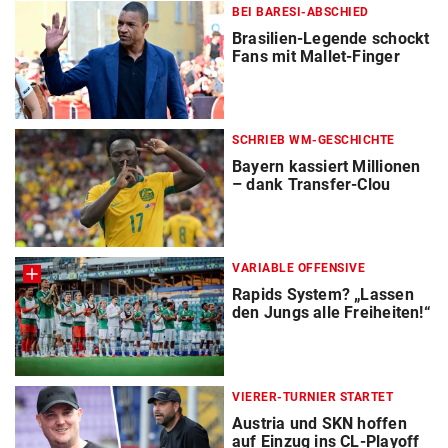
BEI BARESI-ABSCHIED
Brasilien-Legende schockt
Fans mit Mallet-Finger
SCHRIEB WM-GESCHICHTE
Bayern kassiert Millionen
– dank Transfer-Clou
VARIABLE OFFENSIVE
Rapids System? „Lassen
den Jungs alle Freiheiten!“
VIERER-TURNIER STARTET
Austria und SKN hoffen
auf Einzug ins CL-Playoff