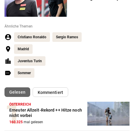
Ähnliche Themen
Cristiano Ronaldo
Sergio Ramos
Madrid
Juventus Turin
Sommer
(ausgewählt)
Gelesen
Kommentiert
ÖSTERREICH
Erneuter Allzeit-Rekord ++ Hitze noch
Action-Cam Vergleich
nicht vorbei
160.325
mal gelesen
ZUM VERGLEICH