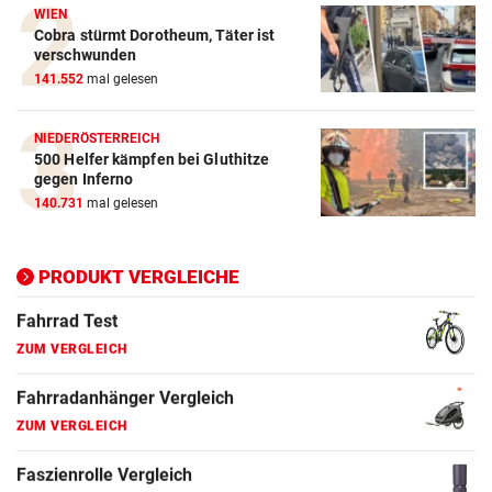
Crosstrainer Vergleich
WIEN
Cobra stürmt Dorotheum, Täter ist
ZUM VERGLEICH
verschwunden
141.552
mal gelesen
E-Bike Vergleich
ZUM VERGLEICH
NIEDERÖSTERREICH
500 Helfer kämpfen bei Gluthitze
Elektro-Scooter Vergleich
gegen Inferno
ZUM VERGLEICH
140.731
mal gelesen
Ergometer Vergleich
ZUM VERGLEICH
PRODUKT VERGLEICHE
Fahrrad Test
ZUM VERGLEICH
Fahrradanhänger Vergleich
ZUM VERGLEICH
Faszienrolle Vergleich