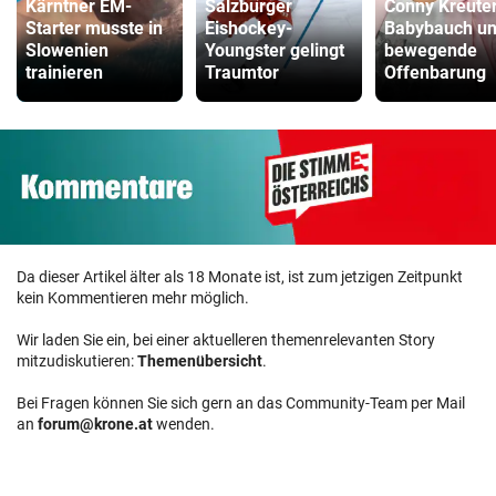
Kärntner EM-
Salzburger
Conny Kreuter
Starter musste in
Eishockey-
Babybauch u
Slowenien
Youngster gelingt
bewegende
trainieren
Traumtor
Offenbarung
Da dieser Artikel älter als 18 Monate ist, ist zum jetzigen Zeitpunkt
kein Kommentieren mehr möglich.
Wir laden Sie ein, bei einer aktuelleren themenrelevanten Story
mitzudiskutieren:
Themenübersicht
.
Bei Fragen können Sie sich gern an das Community-Team per Mail
an
forum@krone.at
wenden.