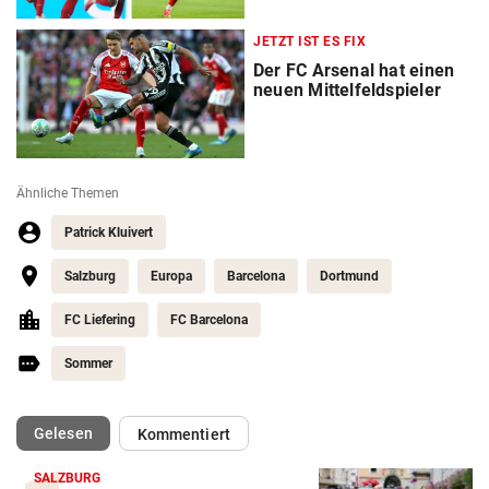
JETZT IST ES FIX
Der FC Arsenal hat einen
neuen Mittelfeldspieler
Ähnliche Themen
Patrick Kluivert
Salzburg
Europa
Barcelona
Dortmund
FC Liefering
FC Barcelona
Sommer
(ausgewählt)
Gelesen
Kommentiert
SALZBURG