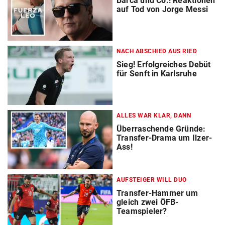
Barca und Co.! Reaktionen
auf Tod von Jorge Messi
NACH ABSCHIED AUS RIED
Sieg! Erfolgreiches Debüt
für Senft in Karlsruhe
ALLES WAR KLAR, DANN
Überraschende Gründe:
Transfer-Drama um Ilzer-
Ass!
AUFSTEIGER WILL DUO
Transfer-Hammer um
gleich zwei ÖFB-
Teamspieler?