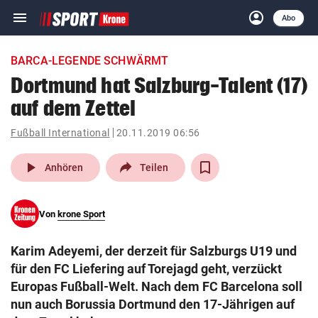
menu
account_circle
Navigation
Anmelden
Abo
close
Schließen
ein-/ausklappen
BARCA-LEGENDE SCHWÄRMT
Abonnieren
Dortmund hat Salzburg-Talent (17)
auf dem Zettel
account_circle
arrow_right
Anmelden
Fußball International
20.11.2019 06:56
pin_drop
arrow_right
Bundesland auswäh
Wien
play_arrow
Anhören
Teilen
bookmark
Merkliste
Von
krone Sport
Suchbegriff
search
Karim Adeyemi, der derzeit für Salzburgs U19 und
eingeben
für den FC Liefering auf Torejagd geht, verzückt
Europas Fußball-Welt. Nach dem FC Barcelona soll
nun auch Borussia Dortmund den 17-Jährigen auf