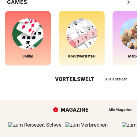
chevron_right
GAMES
Solitär
Kreuzworträtsel
Mahj
VORTEILSWELT
Alle Anzeigen
MAGAZINE
Alle Magazine