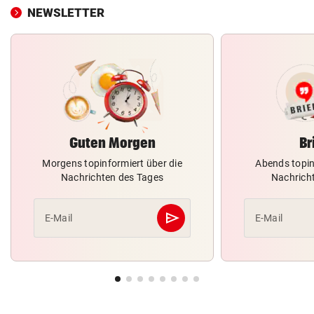
NEWSLETTER
Guten Morgen
Br
Morgens topinformiert über die
Abends topin
Nachrichten des Tages
Nachrich
send
E-Mail
E-Mail
Abschicken