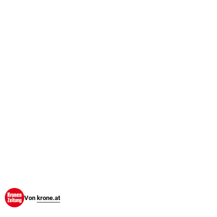
© Krone Multimedia GmbH & Co KG 2026
Muthgasse 2, 1190 Wien
Von
krone.at