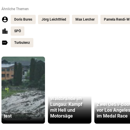
Ähnliche Themen
Doris Bures
Jörg Leichtfried
Max Lercher
Pamela Rendi-W
SPÖ
Turbulenz
Waldbrände im
Lungau: Kampf
Zwei OeSV-Boo
mit Heli und
vor Los Angele
test
Motorsäge
im Medal Race