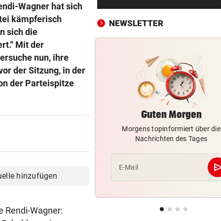
Wie Schoitl und Kneisser im
Rendi-Wagner hat sich
„Kaisermühlen Blues“
rtei kämpferisch
NEWSLETTER
n sich die
SHOWDOWN IM ORF
vor 3
rt.“ Mit der
Weißmann-Prozess startet 
ersuche nun, ihre
der Direktorenwahl
vor der Sitzung, in der
von der Parteispitze
WOLLTEN „CHILLEN“
vor ein
In Gartenhütte eingebrochen
Teenies (14) gefasst
Guten Morgen
Morgens topinformiert über die
MEDIEN BERICHTEN:
vor ein
Nachrichten des Tages
Nach schwerer Krankheit! T
um Jorge Messi
se
E-Mail
ALARM IN BULGARIEN
vor ein
uelle hinzufügen
Drohne voller Sprengstoff n
Pipeline explodiert
te Rendi-Wagner:
AUF DER A10
vor ein