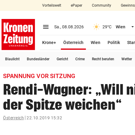
Vorteilswelt
ePaper
Community
Gewinns
close
Schließen
menu
Menü aufklappen
Sa., 08.08.2026
29°C
Wien
Abonnieren
(ausgewählt)
Krone+
Österreich
Wien
Politik
Star
account_circle
arrow_right
Anmelden
Blaulicht
Bundesländer
Gericht
Crime
Recht beraten
Wetter
pin_drop
arrow_right
Bundesland auswäh
Wien
SPANNUNG VOR SITZUNG
bookmark
Merkliste
Rendi-Wagner: „Will n
der Spitze weichen“
Suchbegriff
search
eingeben
Österreich
22.10.2019 15:32