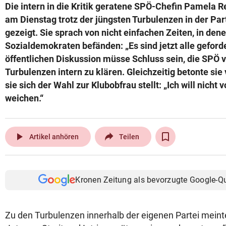
Die intern in die Kritik geratene SPÖ-Chefin Pamela 
am Dienstag trotz der jüngsten Turbulenzen in der Pa
gezeigt. Sie sprach von nicht einfachen Zeiten, in dene
Sozialdemokraten befänden: „Es sind jetzt alle geforde
öffentlichen Diskussion müsse Schluss sein, die SPÖ v
Turbulenzen intern zu klären. Gleichzeitig betonte sie 
sie sich der Wahl zur Klubobfrau stellt: „Ich will nicht 
weichen.“
play_arrow
Artikel anhören
Teilen
Kronen Zeitung als bevorzugte Google-Q
Zu den Turbulenzen innerhalb der eigenen Partei mein