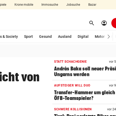
piele
Krone mobile
Immosuche
Jobsuche
Bazar
search
account_circle
Menü aufklappen
Suchen
s & Society
Sport
Gesund
Ausland
Digital
Motor
Wir
len
STATT SCHACHGENIE
vor 
András Baka soll neuer Präs
icht von
Ungarns werden
AUFSTEIGER WILL DUO
vor 
Transfer-Hammer um gleich
ÖFB-Teamspieler?
SCHWERE KOLLISIONEN
vor 2