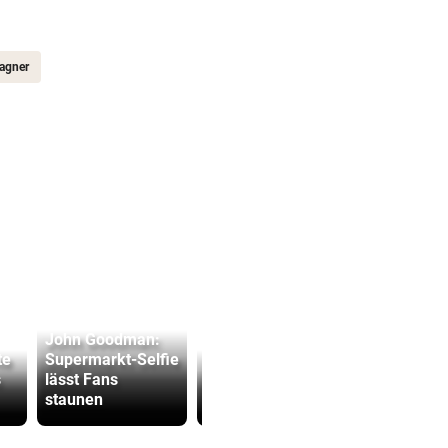
agner
John Goodman:
te
Supermarkt-Selfie
Trumps Ex-Anwalt
Bub (4) vo
s
lässt Fans
ist jetzt sein
(72) versch
staunen
Justizminister
und festge