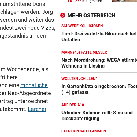
141.272
mal gelesen
 unumstrittene Doris
AUF WOLKE SIEBEN
vor ein
Hamilton zeigt Liebesglück 
schlagen werden. Jörg
MEHR ÖSTERREICH
Kim Kardashian
u werden und weiter das
SCHWERE KOLLISIONEN
dest zwei neue Vizes,
SEGELN:
vor 
Tirol: Drei verletzte Biker nach he
ugeständnis an den
Zwei OeSV-Boote vor Los An
Unfällen
im Medal Race
MANN (45) HATTE MESSER
ÜBERFALL IN MEIDLING
vor 
Nach Morddrohung: WEGA stürmt
Wohnung in Liesing
Mann stieß 27-Jährige ins
 am Wochenende, als
Gebüsch und würgte sie
 frühere
WOLLTEN „CHILLEN“
and eine
monatliche
In Gartenhütte eingebrochen: Tee
(14) gefasst
 der Neo-Abgeordnete
rtrag unterzeichnet
AUF DER A10
ugutekommt.
Lercher
Urlauber-Kolonne rollt: Stau und
Blockabfertigung
FAHRERIN SAH FLAMMEN