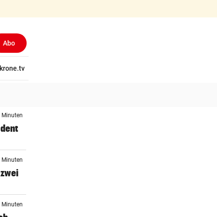
Abo
tschaft
krone.tv
Wissen
Gericht
Kolumnen
Freizeit
Reise
Ti
5 Minuten
ident
9 Minuten
 zwei
4 Minuten