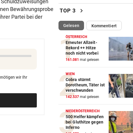
.“ Schuldzuweisungen
Urlauber-Kolonne rollt: Stau
ternen Bewährungsprobe
chevron_right
TOP 3
Blockabfertigung
rer Partei bei der
(ausgewählt)
Gelesen
Kommentiert
SKI-ASS ATMET DURCH
vor ein
Nach Zitterpartie ist die Zuk
ÖSTERREICH
abgesichert
Erneuter Allzeit-
Rekord ++ Hitze
noch nicht vorbei
FLOGEN ÜBER KASERNE
vor ein
161.081
mal gelesen
Deutschland: Wieder verdäc
Drohnen gesichtet
WIEN
nötigen wir Ihr
Cobra stürmt
DISKUTIEREN SIE MIT!
vor ein
Dorotheum, Täter ist
Wie viel Macht darf Infantin
verschwunden
haben?
142.537
mal gelesen
FAHRERIN SAH FLAMMEN
vor ein
NIEDERÖSTERREICH
Feuerwerkskörper setzte
500 Helfer kämpfen
bei Gluthitze gegen
trockene Wiese in Brand
Inferno