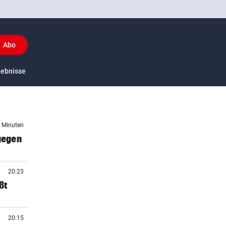
Abo
y
gebnisse
US-Sport
9 Minuten
 gegen
20:23
ßt
20:15