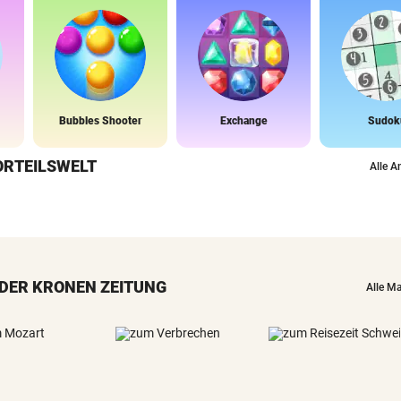
Bubbles Shooter
Exchange
Sudok
ORTEILSWELT
Alle A
DER KRONEN ZEITUNG
Alle M