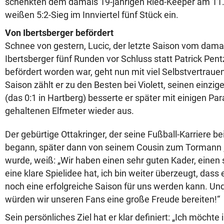
schenkten dem damals 19-jährigen Ried-Keeper am 11.
weißen 5:2-Sieg im Innviertel fünf Stück ein.
Von Ibertsberger befördert
Schnee von gestern, Lucic, der letzte Saison vom dama
Ibertsberger fünf Runden vor Schluss statt Patrick Pe
befördert worden war, geht nun mit viel Selbstvertrauen
Saison zählt er zu den Besten bei Violett, seinen einzi
(das 0:1 in Hartberg) besserte er später mit einigen P
gehaltenen Elfmeter wieder aus.
Der gebürtige Ottakringer, der seine Fußball-Karriere be
begann, später dann von seinem Cousin zum Tormann „
wurde, weiß: „Wir haben einen sehr guten Kader, einen s
eine klare Spielidee hat, ich bin weiter überzeugt, dass
noch eine erfolgreiche Saison für uns werden kann. Un
würden wir unseren Fans eine große Freude bereiten!“
Sein persönliches Ziel hat er klar definiert: „Ich möcht