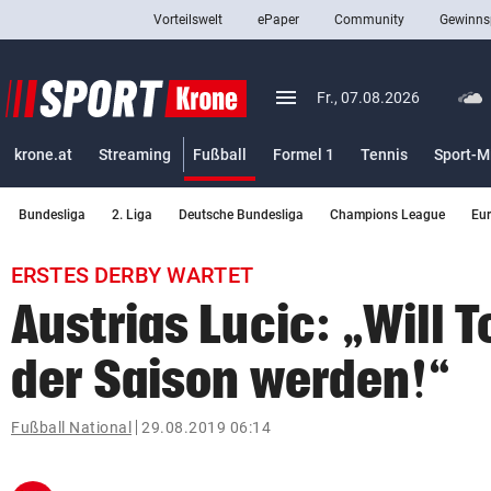
Vorteilswelt
ePaper
Community
Gewinns
close
Schließen
menu
Menü aufklappen
Fr., 07.08.2026
Abonnieren
(ausgewählt)
krone.at
Streaming
Fußball
Formel 1
Tennis
Sport-M
account_circle
arrow_right
Anmelden
Bundesliga
2. Liga
Deutsche Bundesliga
Champions League
Eu
pin_drop
arrow_right
Bundesland auswäh
Wien
ERSTES DERBY WARTET
bookmark
Merkliste
Austrias Lucic: „Will 
der Saison werden!“
Suchbegriff
search
eingeben
Fußball National
29.08.2019 06:14