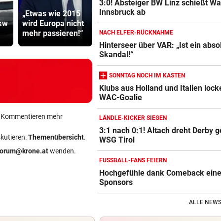
3:0! Absteiger BW Linz schießt W
Innsbruck ab
„Etwas wie 2015
Der Tag danach:
Sager wirkt
kw
wird Europa nicht
„Es sieht aus wie
Mütter-Auf
mehr passieren!“
am Schlachtfeld“
gegen Kanz
NACH ELFER-RÜCKNAHME
Hinterseer über VAR: „Ist ein abso
Skandal!“
SONNTAG NOCH IM KASTEN
Klubs aus Holland und Italien lock
WAC-Goalie
ein Kommentieren mehr
LÄNDLE-KICKER SIEGEN
3:1 nach 0:1! Altach dreht Derby 
skutieren:
Themenübersicht
.
WSG Tirol
forum@krone.at
wenden.
FUSSBALL-FANS FEIERN
Hochgefühle dank Comeback eines
Sponsors
ALLE NEWS