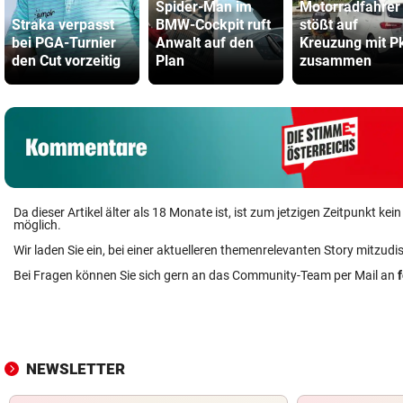
Spider-Man im
Motorradfahrer
Straka verpasst
BMW-Cockpit ruft
stößt auf
bei PGA-Turnier
Anwalt auf den
Kreuzung mit P
den Cut vorzeitig
Plan
zusammen
Da dieser Artikel älter als 18 Monate ist, ist zum jetzigen Zeitpunkt k
möglich.
Wir laden Sie ein, bei einer aktuelleren themenrelevanten Story mitzudi
Bei Fragen können Sie sich gern an das Community-Team per Mail an
NEWSLETTER