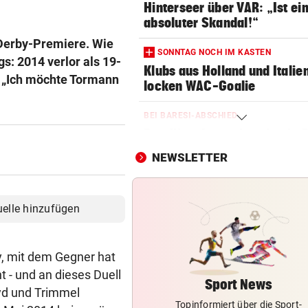
Hinterseer über VAR: „Ist ei
absoluter Skandal!“
 Derby-Premiere. Wie
SONNTAG NOCH IM KASTEN
gs: 2014 verlor als 19-
Klubs aus Holland und Italie
: „Ich möchte Tormann
locken WAC-Goalie
BEI BARESI-ABSCHIED
Brasilien-Legende schockt 
mit Mallet-Finger
NEWSLETTER
LÄNDLE-KICKER SIEGEN
3:1 nach 0:1! Altach dreht De
uelle hinzufügen
gegen WSG Tirol
NACH WIEN AUF MYKONOS
y, mit dem Gegner hat
Luxus am Meer! Sabalenka
- und an dieses Duell
gewährt private Einblicke
Sport News
oyd und Trimmel
Topinformiert über die Sport-
FUSSBALL-FANS FEIERN