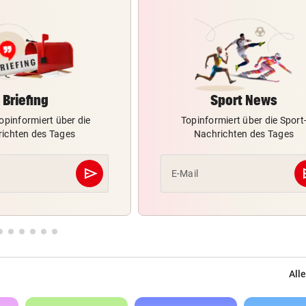
Briefing
Sport News
opinformiert über die
Topinformiert über die Sport
ichten des Tages
Nachrichten des Tages
send
s
E-Mail
Abschicken
Alle