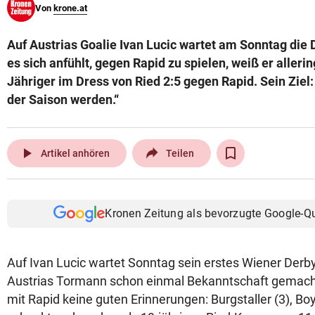
Von
krone.at
© Krone Multimedia GmbH & Co KG 2026
Muthgasse 2, 1190 Wien
Auf Austrias Goalie Ivan Lucic wartet am Sonntag die
es sich anfühlt, gegen Rapid zu spielen, weiß er allerin
Jähriger im Dress von Ried 2:5 gegen Rapid. Sein Ziel
der Saison werden.“
play_arrow
Artikel anhören
Teilen
Kronen Zeitung als bevorzugte Google-Q
Auf Ivan Lucic wartet Sonntag sein erstes Wiener Derb
Austrias Tormann schon einmal Bekanntschaft gemacht 
mit Rapid keine guten Erinnerungen: Burgstaller (3), B