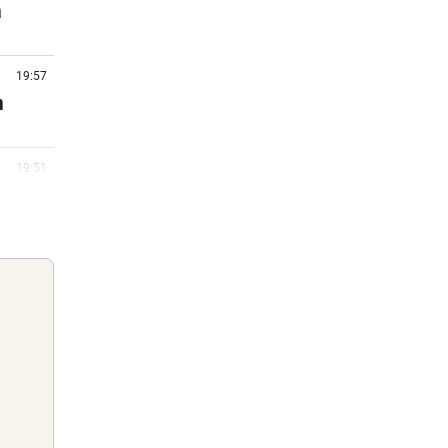
n
19:57
n
19:51
Fans
19:22
rby
18:45
Guten Morgen
Morgens topinformiert über die
18:30