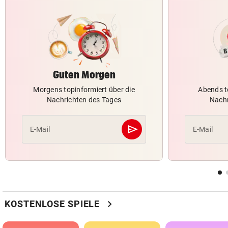
Guten Morgen
Morgens topinformiert über die
Abends t
Nachrichten des Tages
Nachr
send
E-Mail
E-Mail
Abschicken
chevron_right
KOSTENLOSE SPIELE