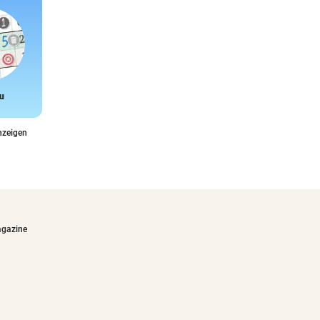
u
Snake
nzeigen
agazine