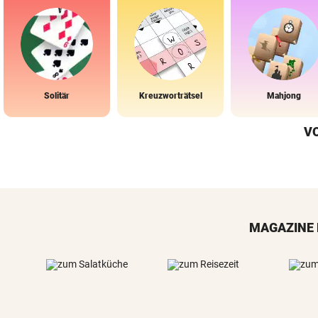
Solitär
Kreuzworträtsel
Mahjong
V
MAGAZINE 