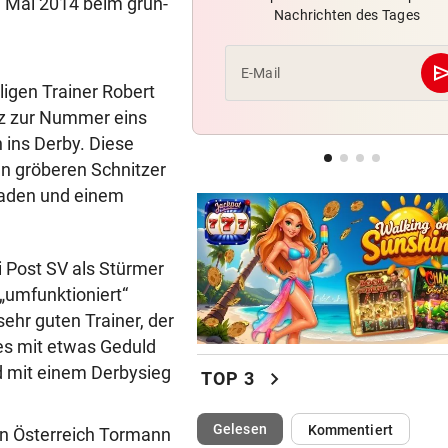
 Mai 2014 beim grün-
Nachrichten des Tages
Hochgefühle dank Comebac
eines Kult-Sponsors
se
E-Mail
ligen Trainer Robert
LIEFERING VERLIERT
Enttäuschende Zweitliga-
ntz zur Nummer eins
Rückkehr nach Grödig
 ins Derby. Diese
gen gröberen Schnitzer
2. LIGA – 2. RUNDE
araden und einem
Fehlstart komplett! Nächste 
für St. Pölten
i Post SV als Stürmer
umfunktioniert“
ehr guten Trainer, der
 es mit etwas Geduld
d mit einem Derbysieg
chevron_right
TOP 3
(ausgewählt)
Gelesen
Kommentiert
e in Österreich Tormann