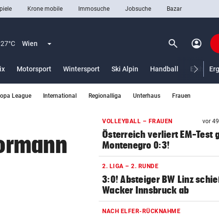
piele
Krone mobile
Immosuche
Jobsuche
Bazar
search
account_circle
Menü aufklappen
Suchen
27°C
Wien
ix
Motorsport
Wintersport
Ski Alpin
Handball
Eishocke
Er
ropa League
International
Regionalliga
Unterhaus
Frauen
len
VOLLEYBALL – FRAUEN
vor 4
Österreich verliert EM-Test
Tormann
Montenegro 0:3!
2. LIGA – 2. RUNDE
3:0! Absteiger BW Linz schie
Wacker Innsbruck ab
NACH ELFER-RÜCKNAHME