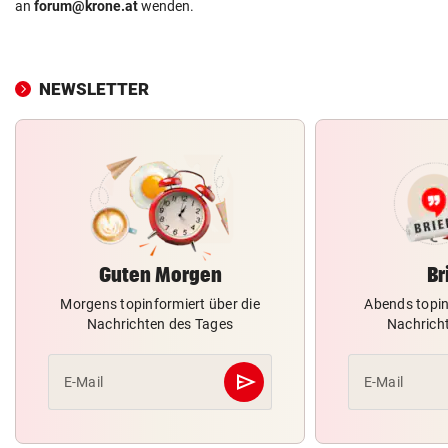
an
forum@krone.at
wenden.
NEWSLETTER
Guten Morgen
Br
Morgens topinformiert über die
Abends topin
Nachrichten des Tages
Nachrich
send
E-Mail
E-Mail
Abschicken