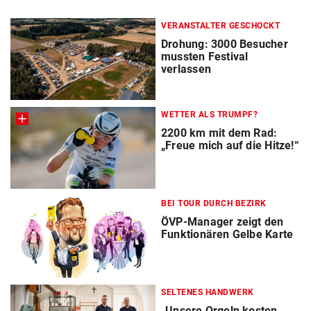
VERANSTALTER GESCHOCKT
Drohung: 3000 Besucher
mussten Festival
verlassen
WETTER ALS TRUMPF?
2200 km mit dem Rad:
„Freue mich auf die Hitze!“
BEI TOUR DURCH BEZIRK
ÖVP-Manager zeigt den
Funktionären Gelbe Karte
SELTENES HANDWERK
„Unsere Orgeln kosten