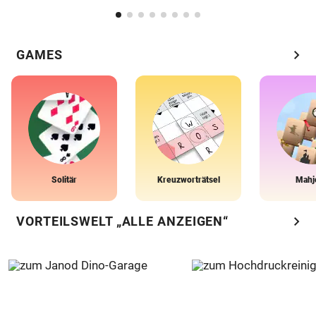
chevron_right
GAMES
Solitär
Kreuzworträtsel
Mahj
chevron_right
VORTEILSWELT „ALLE ANZEIGEN“