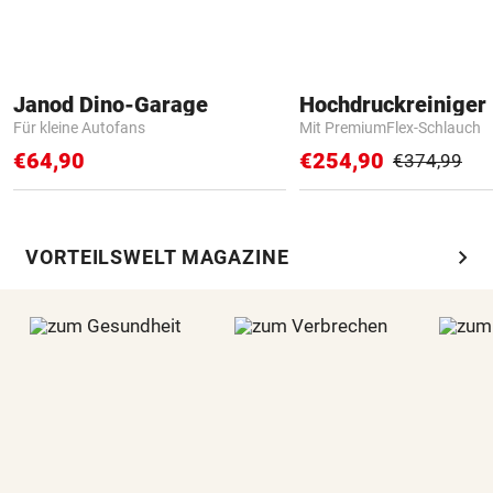
Janod Dino-Garage
Hochdruckreiniger 
Für kleine Autofans
Mit PremiumFlex-Schlauch
€64,90
€254,90
€374,99
chevron_right
VORTEILSWELT MAGAZINE