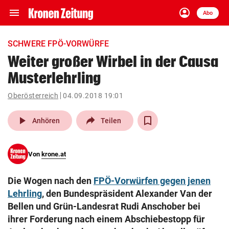
menu
account_circle
Navigation
Anmelden
Abo
close
Schließen
ein-/ausklappen
SCHWERE FPÖ-VORWÜRFE
Abonnieren
Weiter großer Wirbel in der Causa
Musterlehrling
account_circle
arrow_right
Anmelden
Oberösterreich
04.09.2018 19:01
pin_drop
arrow_right
Bundesland auswäh
Wien
play_arrow
Anhören
Teilen
bookmark
Merkliste
Von
krone.at
Suchbegriff
search
Die Wogen nach den
FPÖ-Vorwürfen gegen jenen
eingeben
Lehrling
, den Bundespräsident Alexander Van der
Bellen und Grün-Landesrat Rudi Anschober bei
ihrer Forderung nach einem Abschiebestopp für