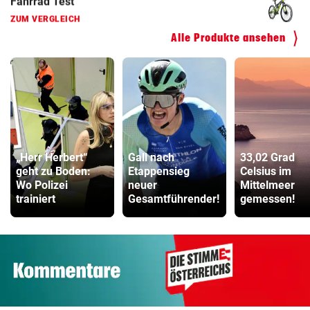
Kinderfahrrad Vergleich
Alle Produkte ansehen
ZUM VERGLEICH
„Herr Herbert“
Gall nach
33,02 Grad
geht zu Boden:
Etappensieg
Celsius im
Wo Polizei
neuer
Mittelmeer
trainiert
Gesamtführender!
gemessen!