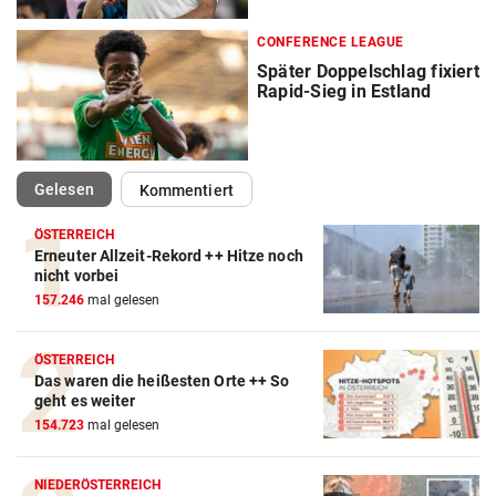
CONFERENCE LEAGUE
Später Doppelschlag fixiert
Rapid-Sieg in Estland
(ausgewählt)
Gelesen
Kommentiert
ÖSTERREICH
Erneuter Allzeit-Rekord ++ Hitze noch
nicht vorbei
157.246
mal gelesen
Action-Cam Vergleich
ÖSTERREICH
ZUM VERGLEICH
Das waren die heißesten Orte ++ So
geht es weiter
Crosstrainer Vergleich
154.723
mal gelesen
ZUM VERGLEICH
NIEDERÖSTERREICH
E-Bike Vergleich