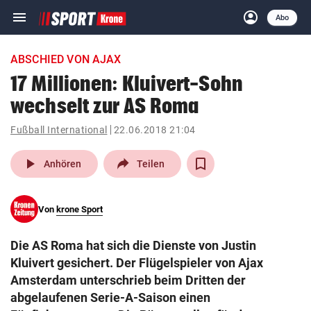
menu
account_circle
Navigation
Anmelden
Abo
close
Schließen
ein-/ausklappen
ABSCHIED VON AJAX
Abonnieren
17 Millionen: Kluivert-Sohn
wechselt zur AS Roma
account_circle
arrow_right
Anmelden
Fußball International
22.06.2018 21:04
pin_drop
arrow_right
Bundesland auswäh
Wien
play_arrow
Anhören
Teilen
bookmark
Merkliste
Von
krone Sport
Suchbegriff
search
Die AS Roma hat sich die Dienste von Justin
eingeben
Kluivert gesichert. Der Flügelspieler von Ajax
Amsterdam unterschrieb beim Dritten der
abgelaufenen Serie-A-Saison einen