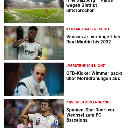
Irre! Salzburg – Pafos
wegen Sintflut
unterbrochen
KEIN ARSENAL-WECHSEL
Vinicius Jr. verlängert bei
Real Madrid bis 2032
„VERSTEHE ICH NICHT“
ÖFB-Kicker Wimmer packt
über Morddrohungen aus
ABSCHIED AUS ENGLAND
Spanien-Star Rodri vor
Wechsel zum FC
Barcelona