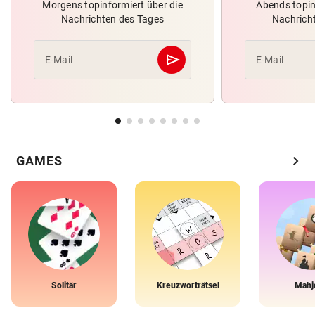
Morgens topinformiert über die
Abends topin
Nachrichten des Tages
Nachrich
send
E-Mail
E-Mail
Abschicken
chevron_right
GAMES
Solitär
Kreuzworträtsel
Mahj