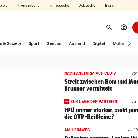
piele
Krone mobile
Immosuche
Jobsuche
Bazar
search
account_circle
Menü aufklappen
Suchen
wählt)
s & Society
Sport
Gesund
Ausland
Digital
Motor
Wir
len
NACH ANSTURM AUF CEUTA
vor
Streit zwischen Rom und Mad
Brunner vermittelt
ZUR LAGE DER PARTEIEN
vor
FPÖ immer stärker, zieht je
die ÖVP-Reißleine?
AM HEIMWEG
vor 1