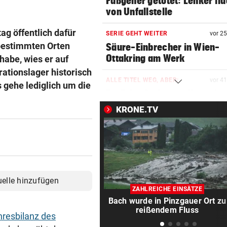
Fußgeher getötet: Lenker flü
von Unfallstelle
ag öffentlich dafür
SERIE GEHT WEITER
vor 2
 bestimmten Orten
Säure-Einbrecher in Wien-
Ottakring am Werk
habe, wies er auf
ationslager historisch
ALLE TITEL WEG, ABER:
vor 4
s gehe lediglich um die
Ex-Prinz Andrew soll royales
Begräbnis erhalten
KRONE.TV
NACH „KRONE“-BERICHT
vor 4
ORF beruhigt: „Meiste mehr 
einen Empfangsweg“
DEUTLICHE WORTE
vor 5
uelle hinzufügen
„Katastrophal“: Benatia rec
ZAHLREICHE EINSÄTZE
mit Ex-Klub ab
Bach wurde in Pinzgauer Ort zu
reißendem Fluss
hresbilanz des
WAREN ES JÄGER?