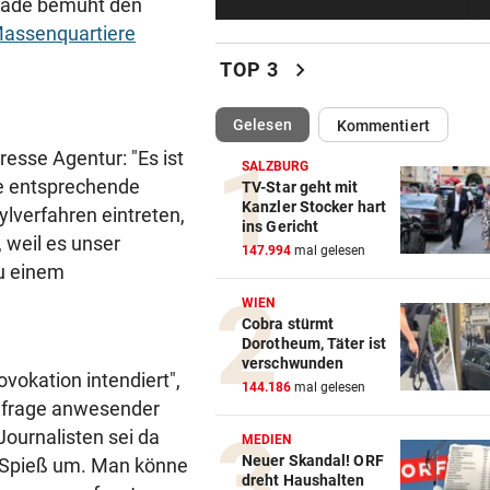
erade bemüht den
Frau entdeckte Einschussloc
Massenquartiere
ihrem Auto
chevron_right
TOP 3
JEDE 5. IST GEFÄHRDET
Armut: Kindererziehung kost
(ausgewählt)
Gelesen
Kommentiert
Frauen die Pension
resse Agentur: "Es ist
SALZBURG
ne entsprechende
MIT DROGEN IM GEPÄCK
TV-Star geht mit
Kanzler Stocker hart
sylverfahren eintreten,
Mädchen (8) von E-Scooter-
ins Gericht
Fahrer niedergerast
 weil es unser
147.994
mal gelesen
zu einem
BEI FLUCHTVERSUCH
WIEN
Polizisten von Motorradfahre
Cobra stürmt
mitgeschleift
Dorotheum, Täter ist
verschwunden
ovokation intendiert",
EINSATZ IN WOLFURT
144.186
mal gelesen
hfrage anwesender
Traktor während der Fahrt in
Journalisten sei da
Flammen aufgegangen
MEDIEN
Neuer Skandal! ORF
n Spieß um. Man könne
dreht Haushalten
NIMMT SPRICHWORT ERNST