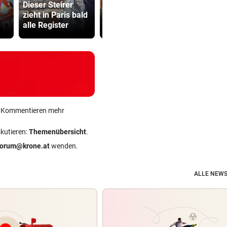
Dieser Steirer
im Schlamm: „Alle
Drohung: 3
zieht in Paris bald
helfen
Besucher 
alle Register
zusammen“
Festival ve
ein Kommentieren mehr
skutieren:
Themenübersicht
.
forum@krone.at
wenden.
ALLE NEWS