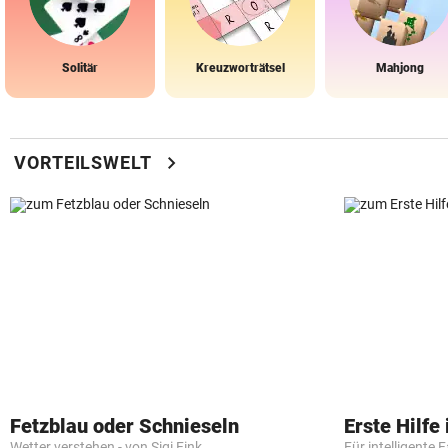
Solitär
Kreuzworträtsel
Mahjong
chevron_right
VORTEILSWELT
Fetzblau oder Schnieseln
Erste Hilfe
Wetter verstehen - von Sigi Fink
Für intelligente 