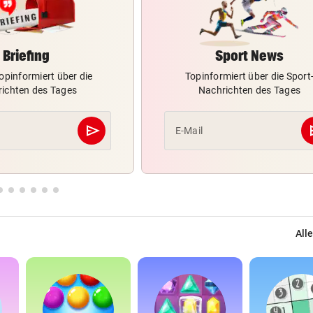
Briefing
Sport News
opinformiert über die
Topinformiert über die Sport
ichten des Tages
Nachrichten des Tages
send
s
E-Mail
Abschicken
Alle