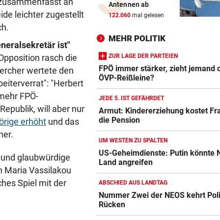
n zusammenfasst an
Antennen ab
Schweizer Influencer frisst 
e leichter zugestellt
122.060
mal gelesen
echten Besen
ch.
MEHR POLITIK
neralsekretär ist"
LIZENZEN FEHLEN
Zwei Bullen-Talente sind noc
ZUR LAGE DER PARTEIEN
Opposition rasch die
der Warteschleife
FPÖ immer stärker, zieht jemand 
rcher wertete den
ÖVP-Reißleine?
iterverrat": "Herbert
VERANSTALTER GESCHOCKT
 mehr FPÖ-
JEDE 5. IST GEFÄHRDET
Drohung: 3000 Besucher mu
Republik, will aber nur
Armut: Kindererziehung kostet Fr
Festival verlassen
die Pension
örige erhöht
und das
her.
WUSSTEN SIE DAS?
UM WESTEN ZU SPALTEN
Schräge Mitführpflicht auch 
US-Geheimdienste: Putin könnte
e und glaubwürdige
einem Nachbarland!
Land angreifen
n Maria Vassilakou
FATALE GLUTHITZE
ches Spiel mit der
ABSCHIED AUS LANDTAG
Wenn Bauarbeiter auf dem 
Nummer Zwei der NEOS kehrt Poli
zusammenbrechen
Rücken