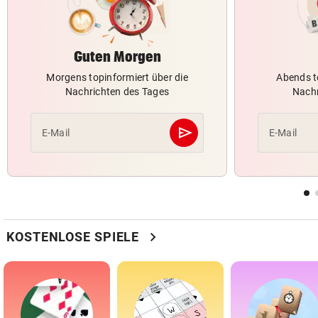
Guten Morgen
Morgens topinformiert über die
Abends t
Nachrichten des Tages
Nachr
send
E-Mail
E-Mail
Abschicken
chevron_right
KOSTENLOSE SPIELE