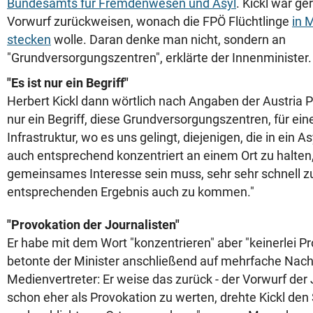
Bundesamts für Fremdenwesen und Asyl
. Kickl war g
Vorwurf zurückweisen, wonach die FPÖ Flüchtlinge
in 
stecken
wolle. Daran denke man nicht, sondern an
"Grundversorgungszentren", erklärte der Innenminister.
"Es ist nur ein Begriff"
Herbert Kickl dann wörtlich nach Angaben der Austria P
nur ein Begriff, diese Grundversorgungszentren, für ei
Infrastruktur, wo es uns gelingt, diejenigen, die in ein A
auch entsprechend konzentriert an einem Ort zu halten,
gemeinsames Interesse sein muss, sehr sehr schnell 
entsprechenden Ergebnis auch zu kommen."
"Provokation der Journalisten"
Er habe mit dem Wort "konzentrieren" aber "keinerlei Pr
betonte der Minister anschließend auf mehrfache Nac
Medienvertreter: Er weise das zurück - der Vorwurf der 
schon eher als Provokation zu werten, drehte Kickl de