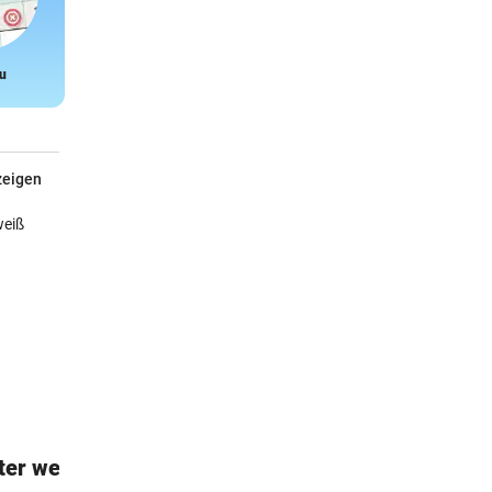
u
Snake
zeigen
ter weiß
Esschert Kinder Garten-Zubehör
Schürze und Gartengerätetasche