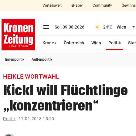
Vorteilswelt
ePaper
Community
Gewinns
close
Schließen
menu
Menü aufklappen
So., 09.08.2026
24°C
Wien
Abonnieren
(ausge
Krone+
Österreich
Wien
Politik
Star
account_circle
arrow_right
Anmelden
Innenpolitik
Außenpolitik
pin_drop
arrow_right
Bundesland auswäh
Wien
HEIKLE WORTWAHL
bookmark
Merkliste
Kickl will Flüchtlinge
„konzentrieren“
Suchbegriff
search
eingeben
Politik
11.01.2018 15:20