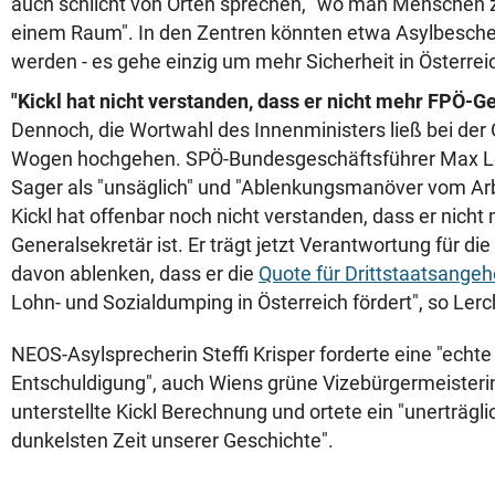
auch schlicht von Orten sprechen, "wo man Mensche
einem Raum". In den Zentren könnten etwa Asylbescheid
werden - es gehe einzig um mehr Sicherheit in Österrei
"Kickl hat nicht verstanden, dass er nicht mehr FPÖ-Ge
Dennoch, die Wortwahl des Innenministers ließ bei der 
Wogen hochgehen. SPÖ-Bundesgeschäftsführer Max Le
Sager als "unsäglich" und "Ablenkungsmanöver vom Arbe
Kickl hat offenbar noch nicht verstanden, dass er nicht
Generalsekretär ist. Er trägt jetzt Verantwortung für die 
davon ablenken, dass er die
Quote für Drittstaatsangeh
Lohn- und Sozialdumping in Österreich fördert", so Lerc
NEOS-Asylsprecherin Steffi Krisper forderte eine "echt
Entschuldigung", auch Wiens grüne Vizebürgermeisteri
unterstellte Kickl Berechnung und ortete ein "unerträgli
dunkelsten Zeit unserer Geschichte".