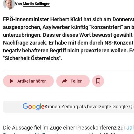
Von
Martin Kallinger
© Krone Multimedia GmbH & Co KG 2026
Muthgasse 2, 1190 Wien
FPÖ-Innenminister Herbert Kickl hat sich am Donnerst
ausgesprochen, Asylwerber künftig "konzentriert" an
unterzubringen. Dass er dieses Wort bewusst gewählt 
Nachfrage zurück. Er habe mit dem durch NS-Konzentr
negativ behafteten Begriff nicht provozieren wollen. E
"Sicherheit Österreichs".
play_arrow
Artikel anhören
Teilen
Kronen Zeitung als bevorzugte Google-Q
Die Aussage fiel im Zuge einer Pressekonferenz zur
Ja