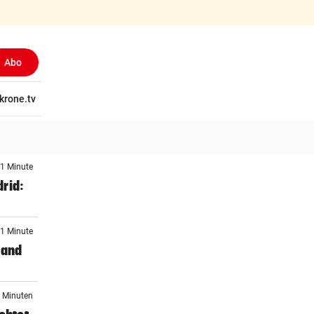
Abo
tschaft
krone.tv
Wissen
Gericht
Kolumnen
Freizeit
Reise
Ti
 1 Minute
rid:
 1 Minute
mand
9 Minuten