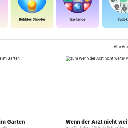
Bubbles Shooter
Exchange
Sudok
Alle An
 im Garten
Wenn der Arzt nicht wei
Faule
Von Dr. Sabine Viktoria Schneider