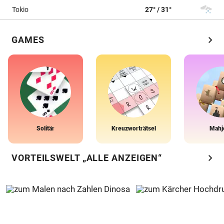
Tokio
27° / 31°
chevron_right
GAMES
Solitär
Kreuzworträtsel
Mahj
chevron_right
VORTEILSWELT „ALLE ANZEIGEN“