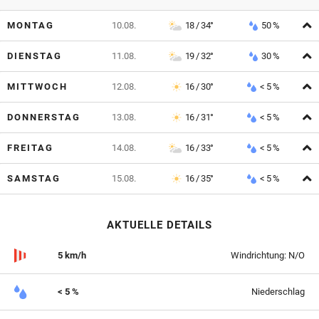
A
MONTAG
10.08.
18 / 34°
50 %
A
DIENSTAG
11.08.
19 / 32°
30 %
A
MITTWOCH
12.08.
16 / 30°
< 5 %
A
DONNERSTAG
13.08.
16 / 31°
< 5 %
A
FREITAG
14.08.
16 / 33°
< 5 %
A
SAMSTAG
15.08.
16 / 35°
< 5 %
AKTUELLE DETAILS
5 km/h
Windrichtung: N/O
< 5 %
Niederschlag