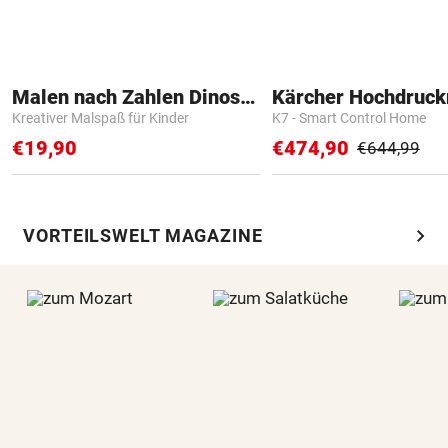
Malen nach Zahlen Dinosaurier
Kärcher Hochdruck
Kreativer Malspaß für Kinder
K7 - Smart Control Home
€19,90
€474,90
€644,99
chevron_right
VORTEILSWELT MAGAZINE