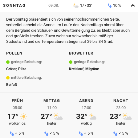
A
SONNTAG
09.08.
17 / 33°
10 %
Der Sonntag präsentiert sich von seiner hochsommerlichen Seite,
verbreitet scheint die Sonne. Im Laufe des Nachmittags nimmt über
dem Bergland die Schauer- und Gewitterneigung zu, es bleibt aber auch
dort großteils trocken. Zuvor weht nur schwacher bis mäßiger
Südostwind und die Temperaturen steigen auf 29 bis 34 Grad.
POLLEN
BIOWETTER
geringe Belastung:
geringe Belastung:
Gräser, Pilze
Kreislauf, Migräne
mittlere Belastung:
Beifuß
FRÜH
MITTAG
ABEND
NACHT
05:00
11:00
17:00
23:00
17°
27°
32°
23°
wolkenlos
heiter
wolkig
heiter
< 5 %
< 5 %
< 5 %
< 5 %