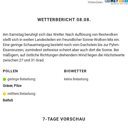
Wetterdaten:
© Krone Multimedia GmbH & Co KG 2026
Muthgasse 2, 1190 Wien
WETTERBERICHT 08.08.
Am Samstag beruhigt sich das Wetter. Nach Auflösung von Restwolken
stellt sich in weiten Landesteilen ein freundlicher Sonne-Wolken-Mix ein.
Eine geringe Schauerneigung besteht noch vom Dachstein bis zur Pyhrn-
Eisenwurzen, zumindest zeitweise scheint aber auch dort die Sonne. Bei
mäßigem, auf östliche Richtungen drehendem Wind liegen die Höchstwerte
zwischen 27 und 31 Grad.
POLLEN
BIOWETTER
geringe Belastung:
keine Belastung
Gräser, Pilze
mittlere Belastung:
Beifuß
7-TAGE VORSCHAU