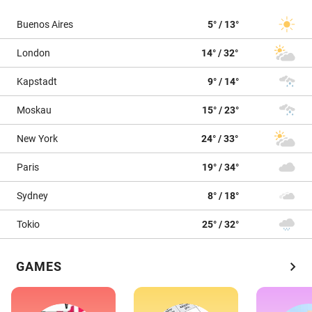
Buenos Aires
5° / 13°
London
14° / 32°
Kapstadt
9° / 14°
Moskau
15° / 23°
New York
24° / 33°
Paris
19° / 34°
Sydney
8° / 18°
Tokio
25° / 32°
chevron_right
GAMES