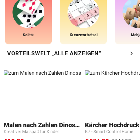
Solitär
Kreuzworträtsel
Mahj
chevron_right
VORTEILSWELT „ALLE ANZEIGEN“
Malen nach Zahlen Dinosaurier
Kärcher Hochdruck
Kreativer Malspaß für Kinder
K7 - Smart Control Home