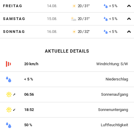
A
FREITAG
14.08.
20 / 31°
< 5 %
A
SAMSTAG
15.08.
20 / 31°
< 5 %
A
SONNTAG
16.08.
20 / 32°
< 5 %
AKTUELLE DETAILS
20 km/h
Windrichtung: S/W
< 5 %
Niederschlag
06:56
Sonnenaufgang
18:52
Sonnenuntergang
50 %
Luftfeuchtigkeit