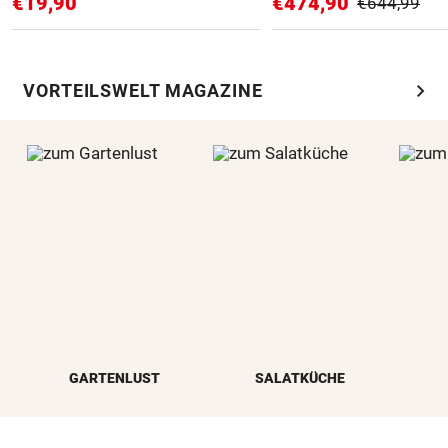
€19,90
€474,90
€644,99
chevron_right
VORTEILSWELT MAGAZINE
GARTENLUST
SALATKÜCHE