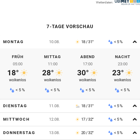
Wetterdaten:
© Krone Multimedia GmbH & Co KG 2026
Muthgasse 2, 1190 Wien
7-TAGE VORSCHAU
A
MONTAG
10.08.
18 / 31°
< 5 %
FRÜH
MITTAG
ABEND
NACHT
05:00
11:00
17:00
23:00
18°
28°
30°
23°
wolkenlos
wolkenlos
wolkenlos
wolkenlos
< 5 %
< 5 %
< 5 %
< 5 %
A
DIENSTAG
11.08.
18 / 31°
< 5 %
A
MITTWOCH
12.08.
17 / 32°
< 5 %
A
DONNERSTAG
13.08.
20 / 32°
< 5 %