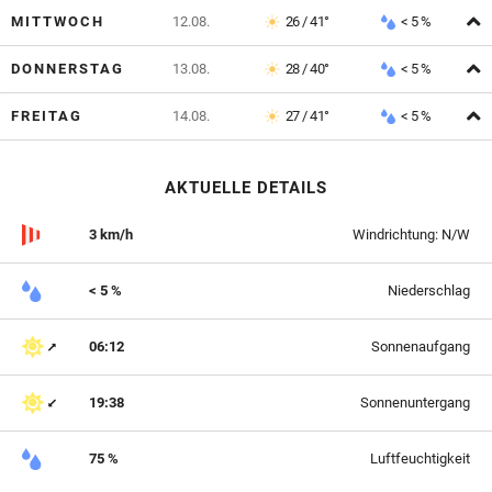
A
MITTWOCH
12.08.
26 / 41°
< 5 %
A
DONNERSTAG
13.08.
28 / 40°
< 5 %
A
FREITAG
14.08.
27 / 41°
< 5 %
AKTUELLE DETAILS
3 km/h
Windrichtung: N/W
< 5 %
Niederschlag
06:12
Sonnenaufgang
19:38
Sonnenuntergang
75 %
Luftfeuchtigkeit