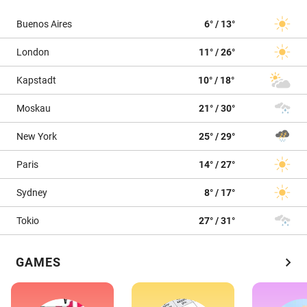
Buenos Aires
6° / 13°
London
11° / 26°
Kapstadt
10° / 18°
Moskau
21° / 30°
New York
25° / 29°
Paris
14° / 27°
Sydney
8° / 17°
Tokio
27° / 31°
chevron_right
GAMES