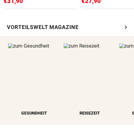
€31,90
€27,90
chevron_right
VORTEILSWELT MAGAZINE
GESUNDHEIT
REISEZEIT