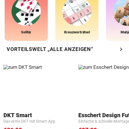
Solitär
Kreuzworträtsel
Mahj
chevron_right
VORTEILSWELT „ALLE ANZEIGEN“
DKT Smart
Das erste DKT mit Smart-App
Einfache & schnelle Montag