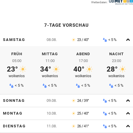
Wetterdaten:
© Krone Multimedia GmbH & Co KG 2026
Muthgasse 2, 1190 Wien
7-TAGE VORSCHAU
A
SAMSTAG
08.08.
23 / 40°
< 5 %
FRÜH
MITTAG
ABEND
NACHT
05:00
11:00
17:00
23:00
23°
34°
40°
28°
wolkenlos
wolkenlos
wolkenlos
wolkenlos
< 5 %
< 5 %
< 5 %
< 5 %
A
SONNTAG
09.08.
24 / 39°
< 5 %
A
MONTAG
10.08.
25 / 40°
< 5 %
A
DIENSTAG
11.08.
26 / 41°
< 5 %