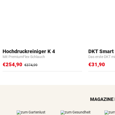
Hochdruckreiniger K 4
DKT Smart
Mit PremiumFlex-Schlauch
Das erste DKT m
€254,90
€31,90
€374,99
MAGAZINE 