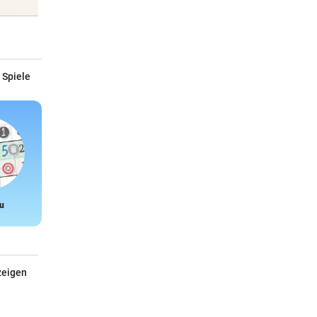
03:00
 auch
 Spiele
03:00
en
rn, 22:31
 ein
u
Snake
zeigen