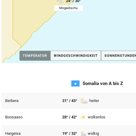
24° / 30°
Mogadischu
(AUSGEWÄHLT)
TEMPERATUR
WINDGESCHWINDIGKEIT
SONNENSTUNDE
Somalia von A bis Z
Berbera
31° / 43°
heiter
Boosaaso
28° / 42°
wolkenlos
Hargeisa
19° / 32°
wolkig