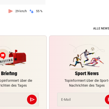
IN MÖRBISCH
29 km/h
55 %
Treffen Sie die Schlagerque
Andrea Berg live
ALLE NEWS
ELTERN SCHLUGEN ALARM
Lottogewinner schickte obs
Bilder an Teenager
OKTOBERFEST 2026
Leni Klum präsentiert eigen
Dirndl-Kollektion
Briefing
Sport News
„KRONE“-KOMMENTAR
opinformiert über die
Topinformiert über die Sport
Ein Sieg des Antisemitismus
ichten des Tages
Nachrichten des Tages
AUF BURG TAGGENBRUNN
send
s
E-Mail
„Totale Eskalation“ mit Fitne
Abschicken
Star Sascha Huber