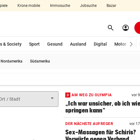
piele
Krone mobile
Immosuche
Jobsuche
Bazar
search
account_circle
Menü aufklappen
Suchen
s & Society
Sport
Gesund
Ausland
Digital
Motor
Wir
Nordamerika
Südamerika
len
AM WEG ZU OLYMPIA
vor 
Ort / Stadt
„Ich war unsicher, ob ich wi
springen kann“
DER NÄCHSTE AUFREGER
vor 1
Sex-Massagen für Schiris?
Vorwürfe gegen Verband