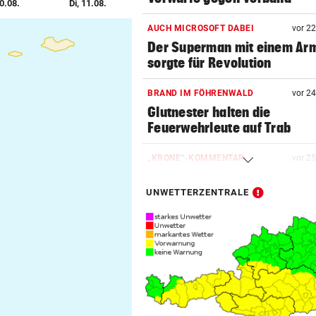
0.08.
Di, 11.08.
AUCH MICROSOFT DABEI
vor 2
Der Superman mit einem Ar
sorgte für Revolution
BRAND IM FÖHRENWALD
vor 2
Glutnester halten die
Feuerwehrleute auf Trab
„KRONE“-KOMMENTAR
vor 2
Der Aufstieg des Attila Dogu
UNWETTERZENTRALE
NUMMER NEUN ZU STARK
vor 5
Nur 2 Games, kein Handschl
Potapova geht unter
GUT-BEHRAMI HÖRT AUF
vor 5
Ski-Paukenschlag: Verband
„nicht vorbeireitet“