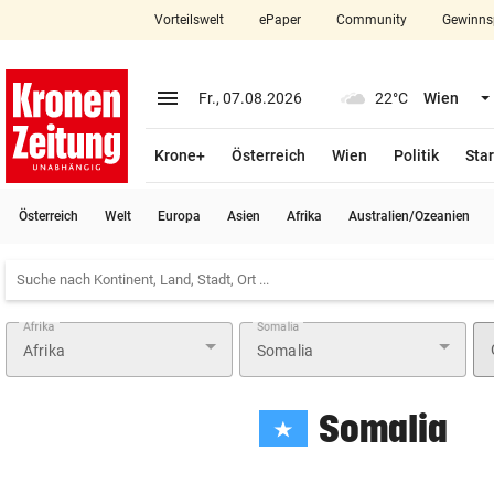
Vorteilswelt
ePaper
Community
Gewinns
close
Schließen
menu
Menü aufklappen
Fr., 07.08.2026
22°C
Wien
Abonnieren
Krone+
Österreich
Wien
Politik
Star
account_circle
arrow_right
Anmelden
Österreich
Welt
Europa
Asien
Afrika
Australien/Ozeanien
pin_drop
arrow_right
Bundesland auswäh
Wien
bookmark
Merkliste
Afrika
Somalia
Suchbegriff
search
eingeben
Somalia