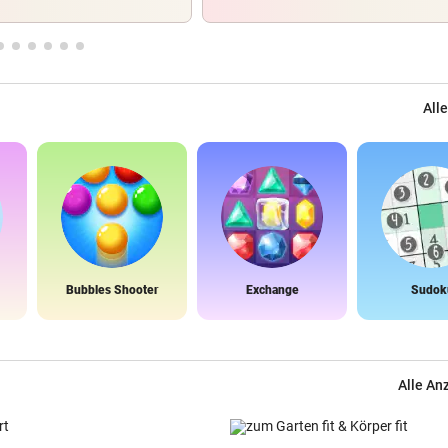
WETTLAUF IN EUROPA
Wann kommen die Robotaxis
nach Österreich?
Alle
MEGA-PROJEKT WACKELT
„Im Ausland rollen sie uns d
roten Teppich aus“
LIVE IN DER METASTADT
geste
Wincent Weiss: Fanliebe und
falscher Freitag
Bubbles Shooter
Exchange
Sudok
Alle An