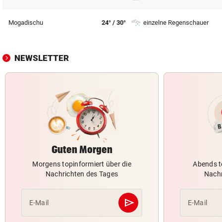
Mogadischu
24° / 30°
einzelne Regenschauer
NEWSLETTER
Guten Morgen
Morgens topinformiert über die
Abends t
Nachrichten des Tages
Nachr
send
E-Mail
E-Mail
Abschicken