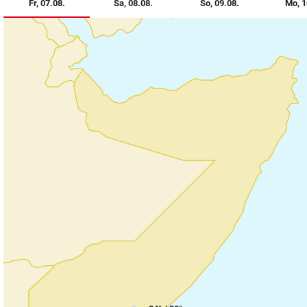
(ausgewählt)
(ausgewählt)
Fr, 07.08.
Sa, 08.08.
So, 09.08.
Mo, 1
© Krone Multimedia GmbH & Co KG 2026
Muthgasse 2, 1190 Wien