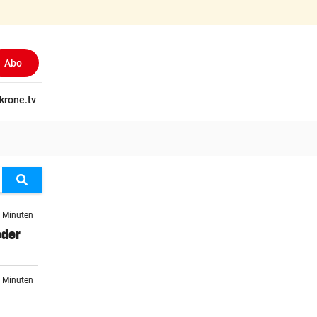
Abo
tschaft
krone.tv
Wissen
Gericht
Kolumnen
Freizeit
Reise
Ti
Suchen
9 Minuten
eder
7 Minuten