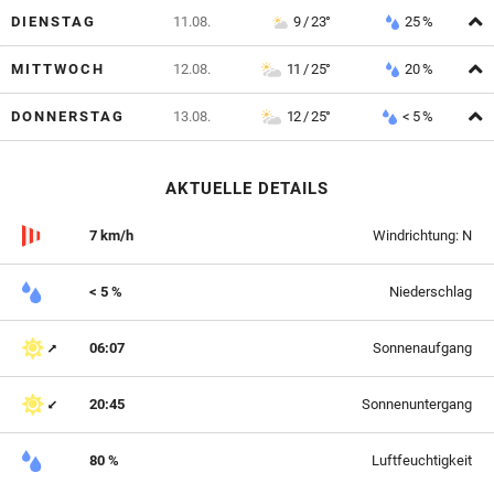
A
DIENSTAG
11.08.
9 / 23°
25 %
A
MITTWOCH
12.08.
11 / 25°
20 %
A
DONNERSTAG
13.08.
12 / 25°
< 5 %
AKTUELLE DETAILS
7 km/h
Windrichtung: N
< 5 %
Niederschlag
06:07
Sonnenaufgang
20:45
Sonnenuntergang
80 %
Luftfeuchtigkeit