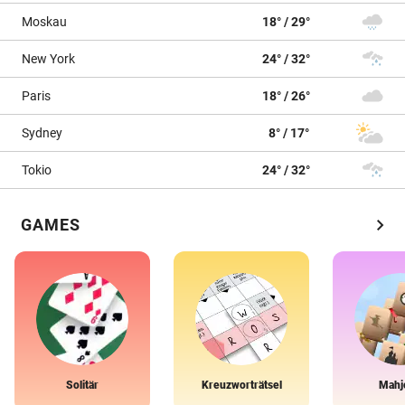
Moskau
18° / 29°
New York
24° / 32°
Paris
18° / 26°
Sydney
8° / 17°
Tokio
24° / 32°
chevron_right
GAMES
Solitär
Kreuzworträtsel
Mahj