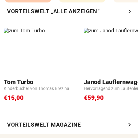
chevron_right
VORTEILSWELT „ALLE ANZEIGEN“
Tom Turbo
Janod Lauflernwa
Kinderbücher von Thomas Brezina
Hervorragend zum Laufenle
€15,00
€59,90
chevron_right
VORTEILSWELT MAGAZINE