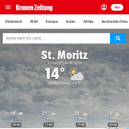
menu
account_circle
Navigation
Anmelden
Abo
close
Schließen
ein-/ausklappen
Österreich
Welt
Europa
Asien
Afrika
Australien/Ozea
Abonnieren
Suc
account_circle
arrow_right
Anmelden
St. Moritz
pin_drop
arrow_right
Bundesland auswäh
Wien
SCHWEIZ
06.08. 22:55
14°
bookmark
Merkliste
Niederschlag: < 5 %
Suchbegriff
search
eingeben
10°
21°
22°
13°
< 5 %
< 5 %
< 5 %
< 5 %
05:00
11:00
17:00
23:00