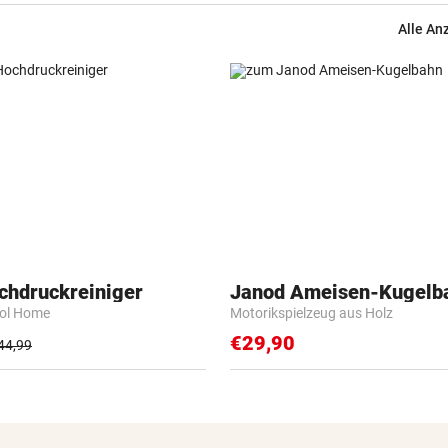
die ÖVP-Reißleine?
Alle An
AM HEIMWEG
vor 5
Fußgänger getötet: Lenker
flüchtet nach Unfall
SERIE GEHT WEITER
Säure-Einbrecher in Wien-
Ottakring am Werk
ALLE TITEL WEG, ABER:
Ex-Prinz Andrew soll royales
chdruckreiniger
Janod Ameisen-Kugelb
Begräbnis erhalten
rol Home
Motorikspielzeug aus Holz
€29,90
NACH „KRONE“-BERICHT
44,99
ORF beruhigt: „Meiste mehr 
einen Empfangsweg“
DEUTLICHE WORTE