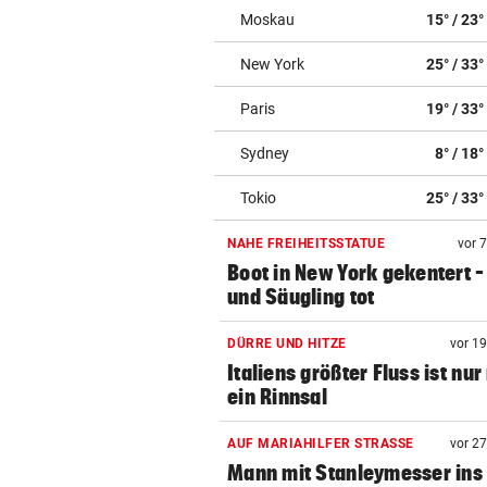
Moskau
15° / 23°
New York
25° / 33°
Paris
19° / 33°
Sydney
8° / 18°
Tokio
25° / 33°
NAHE FREIHEITSSTATUE
vor 
Boot in New York gekentert –
und Säugling tot
DÜRRE UND HITZE
vor 1
Italiens größter Fluss ist nu
ein Rinnsal
AUF MARIAHILFER STRASSE
vor 2
Mann mit Stanleymesser ins