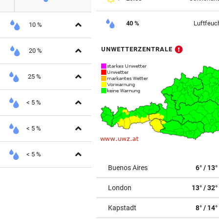
Aufklappen
40 %
Luftfeuch
10 %
Aufklappen
UNWETTERZENTRALE
20 %
Aufklappen
25 %
Aufklappen
< 5 %
Aufklappen
< 5 %
Aufklappen
< 5 %
Buenos Aires
6° / 13°
London
13° / 32°
Kapstadt
8° / 14°