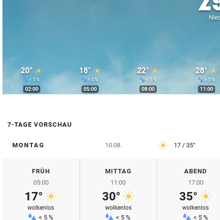
2
© Krone Multimedia GmbH & Co KG 2026
Nied
Muthgasse 2, 1190 Wien
20°
18°
22°
28°
< 5 %
< 5 %
< 5 %
< 5 %
02:00
05:00
08:00
11:00
7-TAGE VORSCHAU
MONTAG
10.08.
17 / 35°
FRÜH
MITTAG
ABEND
05:00
11:00
17:00
17°
30°
35°
wolkenlos
wolkenlos
wolkenlos
< 5 %
< 5 %
< 5 %