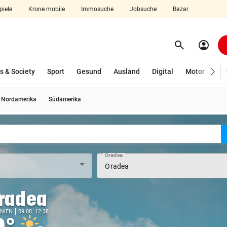
piele
Krone mobile
Immosuche
Jobsuche
Bazar
search
account_circle
Menü aufklappen
Suchen
s & Society
Sport
Gesund
Ausland
Digital
Motor
Wir
Nordamerika
Südamerika
len
Oradea
radea
NIEN
09.08. 12:38