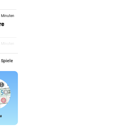
2 Minuten
re
5 Minuten
 Spiele
6 Minuten
em
7 Minuten
rid:
u
Snake
7 Minuten
mand