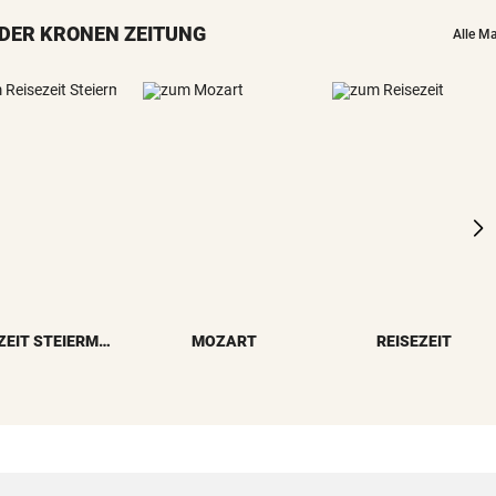
„Katastrophal“: Benatia rec
DER KRONEN ZEITUNG
mit Ex-Klub ab
Alle M
WAREN ES JÄGER?
Frau entdeckte Einschussloc
ihrem Auto
JEDE 5. IST GEFÄHRDET
Armut: Kindererziehung kost
Frauen die Pension
MIT DROGEN IM GEPÄCK
Mädchen (8) von E-Scooter-
Fahrer niedergerast
REISEZEIT STEIERMARK
MOZART
REISEZEIT
BEI FLUCHTVERSUCH
Polizisten von Motorradfahre
mitgeschleift
EINSATZ IN WOLFURT