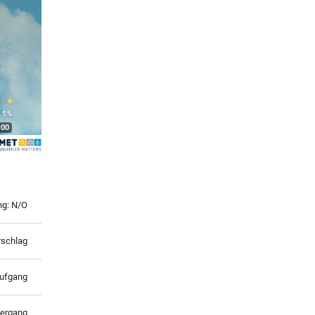
°
 5 %
:00
ng: N/O
rschlag
ufgang
ergang