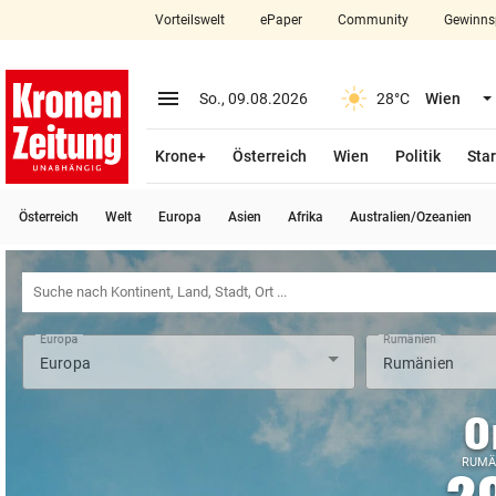
Vorteilswelt
ePaper
Community
Gewinns
close
Schließen
menu
Menü aufklappen
So., 09.08.2026
28°C
Wien
Abonnieren
Krone+
Österreich
Wien
Politik
Star
account_circle
arrow_right
Anmelden
Österreich
Welt
Europa
Asien
Afrika
Australien/Ozeanien
pin_drop
arrow_right
Bundesland auswäh
Wien
bookmark
Merkliste
Europa
Rumänien
Suchbegriff
search
eingeben
O
RUMÄ