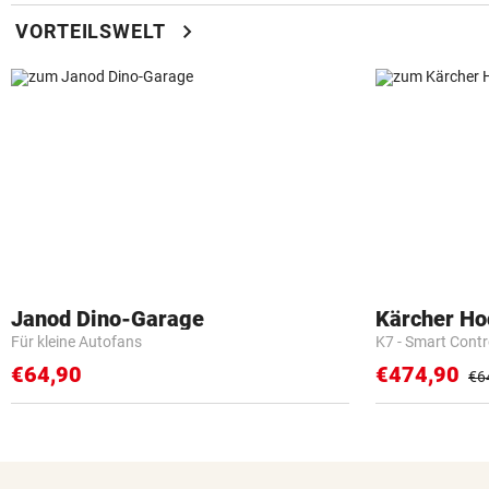
chevron_right
VORTEILSWELT
Janod Dino-Garage
Kärcher Ho
Für kleine Autofans
K7 - Smart Cont
€64,90
€474,90
€6