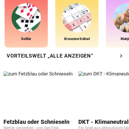
Solitär
Kreuzworträtsel
Mahj
chevron_right
VORTEILSWELT „ALLE ANZEIGEN“
Fetzblau oder Schnieseln
Wetter verstehen - von Sigi Fink
Ein Spiel aus abbaubaren Ma