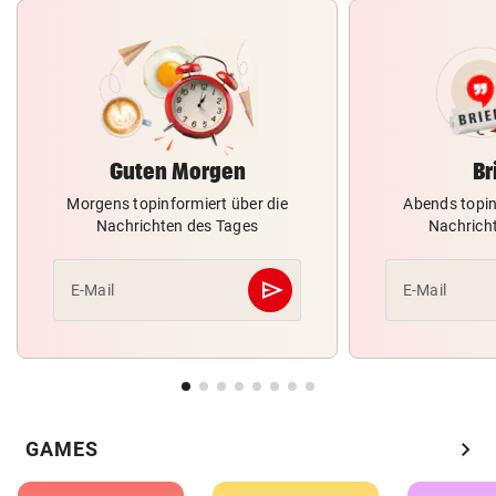
Guten Morgen
Br
Morgens topinformiert über die
Abends topin
Nachrichten des Tages
Nachrich
send
E-Mail
E-Mail
Abschicken
chevron_right
GAMES