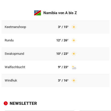
© Krone Multimedia GmbH & Co KG 2026
Muthgasse 2, 1190 Wien
Namibia von A bis Z
Keetmanshoop
3° / 15°
Rundu
12° / 26°
Swakopmund
10° / 23°
Walfischbucht
9° / 23°
Windhuk
3° / 16°
NEWSLETTER