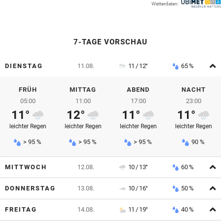
Wetterdaten:
© Krone Multimedia GmbH & Co KG 2026
Muthgasse 2, 1190 Wien
7-TAGE VORSCHAU
A
DIENSTAG
11.08.
11 / 12°
65 %
FRÜH
MITTAG
ABEND
NACHT
05:00
11:00
17:00
23:00
11°
12°
11°
11°
leichter Regen
leichter Regen
leichter Regen
leichter Regen
> 95 %
> 95 %
> 95 %
90 %
A
MITTWOCH
12.08.
10 / 13°
60 %
A
DONNERSTAG
13.08.
10 / 16°
50 %
A
FREITAG
14.08.
11 / 19°
40 %