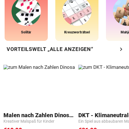
Solitär
Kreuzworträtsel
Mahj
chevron_right
VORTEILSWELT „ALLE ANZEIGEN“
Malen nach Zahlen Dinosaurier
Kreativer Malspaß für Kinder
Ein Spiel aus abbaubaren Ma