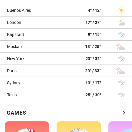
Buenos Aires
4° / 12°
London
17° / 27°
Kapstadt
9° / 15°
Moskau
13° / 25°
New York
23° / 32°
Paris
20° / 33°
Sydney
13° / 17°
Tokio
25° / 30°
chevron_right
GAMES