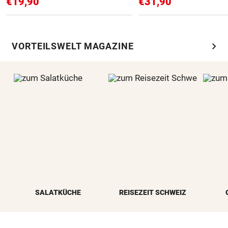
€19,90
€31,90
chevron_right
VORTEILSWELT MAGAZINE
SALATKÜCHE
REISEZEIT SCHWEIZ