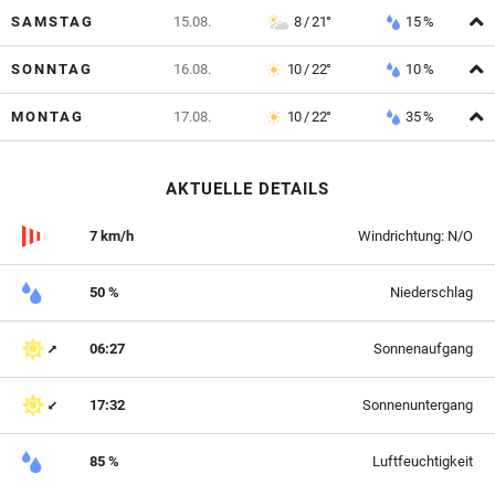
A
SAMSTAG
15.08.
8 / 21°
15 %
A
SONNTAG
16.08.
10 / 22°
10 %
A
MONTAG
17.08.
10 / 22°
35 %
AKTUELLE DETAILS
7 km/h
Windrichtung: N/O
50 %
Niederschlag
06:27
Sonnenaufgang
17:32
Sonnenuntergang
85 %
Luftfeuchtigkeit